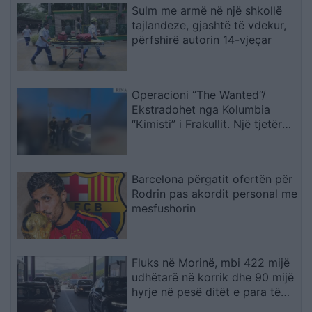
Sulm me armë në një shkollë
tajlandeze, gjashtë të vdekur,
përfshirë autorin 14-vjeçar
Operacioni “The Wanted”/
Ekstradohet nga Kolumbia
“Kimisti” i Frakullit. Një tjetër
person sillet në Shqipëri nga
Italia, i kërkuar për vepra të
rënda penale (VIDEO)
Barcelona përgatit ofertën për
Rodrin pas akordit personal me
mesfushorin
Fluks në Morinë, mbi 422 mijë
udhëtarë në korrik dhe 90 mijë
hyrje në pesë ditët e para të
gushtit