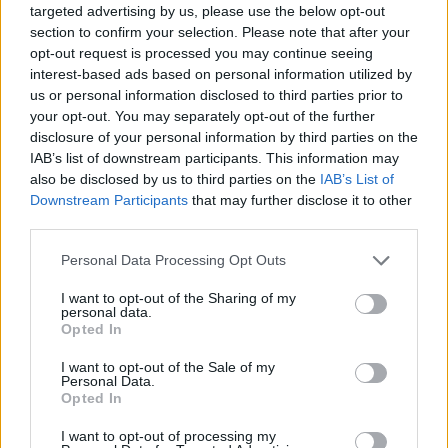
targeted advertising by us, please use the below opt-out
section to confirm your selection. Please note that after your
opt-out request is processed you may continue seeing
interest-based ads based on personal information utilized by
us or personal information disclosed to third parties prior to
your opt-out. You may separately opt-out of the further
disclosure of your personal information by third parties on the
IAB’s list of downstream participants. This information may
also be disclosed by us to third parties on the
IAB’s List of
Të shtëna me armë zjarri
Sot dita e 69-të e
Downstream Participants
that may further disclose it to other
në një shkollë në Tajlandë,
protestës, qytetarët nuk
third parties.
6 të vdekur, mes tyre
ndalen, të vendosur deri
edhe autori
në largimin e kryeministrit
Personal Data Processing Opt Outs
I want to opt-out of the Sharing of my
personal data.
Opted In
I want to opt-out of the Sale of my
Personal Data.
Opted In
Kodi Rrugor me masa më
Djali ishte në konflikt me
të ashpra: Heqje e
një person tjetër, babai
I want to opt-out of processing my