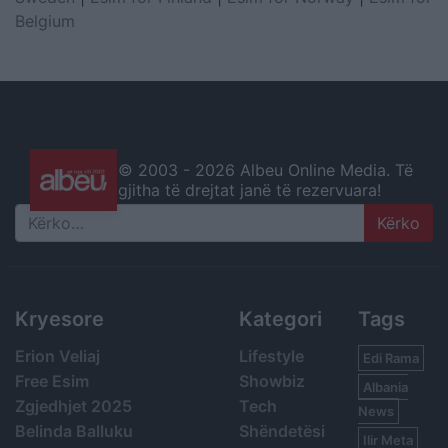
Belgium
© 2003 -
2026 Albeu Online Media. Të
gjitha të drejtat janë të rezervuara!
Search
Kryesore
Kategori
Tags
Erion Veliaj
Lifestyle
Edi Rama
Free Esim
Showbiz
Albania
Zgjedhjet 2025
Tech
News
Belinda Balluku
Shëndetësi
Ilir Meta