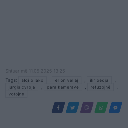
Shtuar
më
11.05.2025 13:25
Tags:
,
,
,
alqi bllako
erion veliaj
ilir beqja
,
,
,
jurgis cyrbja
para kamerave
refuzojnë
votojne