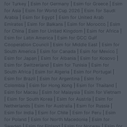
for Turkey
|
Esim for Germany
|
Esim for Greece
|
Esim
for Asia
|
Esim for World Cup 2026
|
Esim for Saudi
Arabia
|
Esim for Egypt
|
Esim for United Arab
Emirates
|
Esim for Balkans
|
Esim for Morocco
|
Esim
for China
|
Esim for United Kingdom
|
Esim for Africa
|
Esim for Latin America
|
Esim for GCC Gulf
Cooperation Council
|
Esim for Middle East
|
Esim for
South America
|
Esim for Canada
|
Esim for Mexico
|
Esim for Japan
|
Esim for Albania
|
Esim for Kosovo
|
Esim for Switzerland
|
Esim for Tunisia
|
Esim for
South Africa
|
Esim for Algeria
|
Esim for Portugal
|
Esim for Brazil
|
Esim for Argentina
|
Esim for
Colombia
|
Esim for Hong Kong
|
Esim for Thailand
|
Esim for Macau
|
Esim for Malaysia
|
Esim for Vietnam
|
Esim for South Korea
|
Esim for Austria
|
Esim for
Netherlands
|
Esim for Australia
|
Esim for Russia
|
Esim for India
|
Esim for Chile
|
Esim for Peru
|
Esim
for Poland
|
Esim for North Macedonia
|
Esim for
Sweden
|
Esim for Finland
|
Esim for Norway
|
Esim for