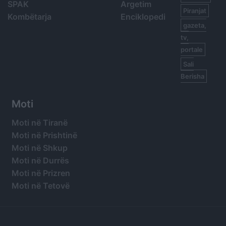
SPAK
Argetim
Piranjat
Kombëtarja
Enciklopedi
gazeta,
tv,
portale
Sali
Berisha
Moti
Moti në Tiranë
Moti në Prishtinë
Moti në Shkup
Moti në Durrës
Moti në Prizren
Moti në Tetovë