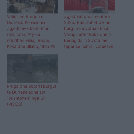
Votimi në Burgun e
Zgjedhjet parlamentare
Durrësit/ Komisioni i
2025/ Pezullohet QV në
Zgjedhjeve konfirmon
burgun ku votuan Erion
rezultatin: Aty ku
Veliaj, Lefter Koka dhe Ilir
ndodhen Veliaj, Beqaj,
Beqaj, dalin 2 vota më
Koka dhe Bllako, fiton PS
tepër se numri i votuesve
Rruga dhe oborri i burgut
të Durrësit edhe sot
“pushtohen” nga uji
(VIDEO)