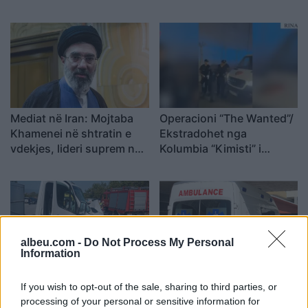
Mediat në Iran: Mojtaba
Operacioni “The Wanted”/
Khamenei në shtratin e
Ekstradohet nga
vdekjes, lideri suprem në
Kolumbia “Kimisti” i
gjendje të rëndë
Frakullit. Një tjetër person
shëndetësore
sillet në Shqipëri nga
Italia, i kërkuar për vepra
të rënda penale (VIDEO)
albeu.com -
Do Not Process My Personal
Information
Aksident tragjik në Greqi/
Gjendet pa shenja jete në
If you wish to opt-out of the sale, sharing to third parties, or
Humbin jetën nënë e bir,
pallat një 47-vjeçar në
processing of your personal or sensitive information for
viktimat nga Shqipëria
Elbasan, çfarë dyshohet