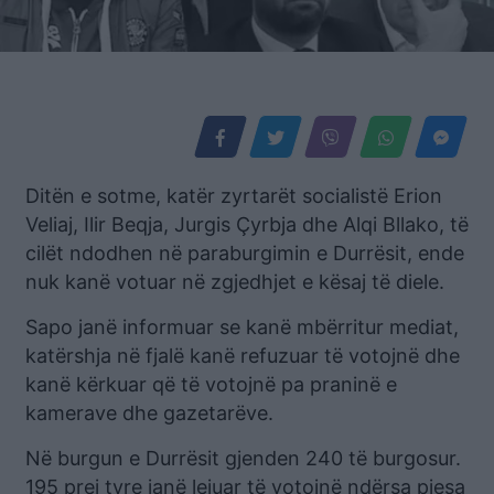
Ditën e sotme, katër zyrtarët socialistë Erion
Veliaj, Ilir Beqja, Jurgis Çyrbja dhe Alqi Bllako, të
cilët ndodhen në paraburgimin e Durrësit, ende
nuk kanë votuar në zgjedhjet e kësaj të diele.
Sapo janë informuar se kanë mbërritur mediat,
katërshja në fjalë kanë refuzuar të votojnë dhe
kanë kërkuar që të votojnë pa praninë e
kamerave dhe gazetarëve.
Në burgun e Durrësit gjenden 240 të burgosur.
195 prej tyre janë lejuar të votojnë ndërsa pjesa