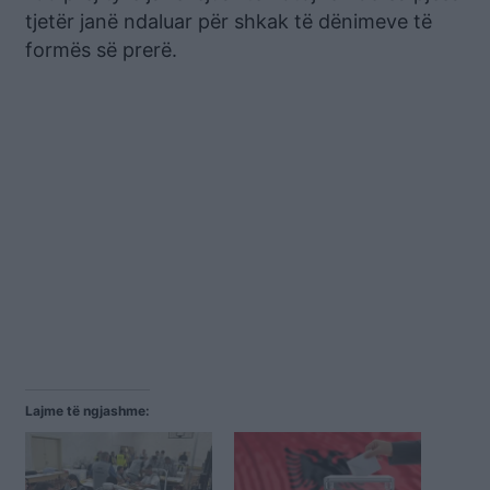
tjetër janë ndaluar për shkak të dënimeve të
formës së prerë.
Lajme të ngjashme: