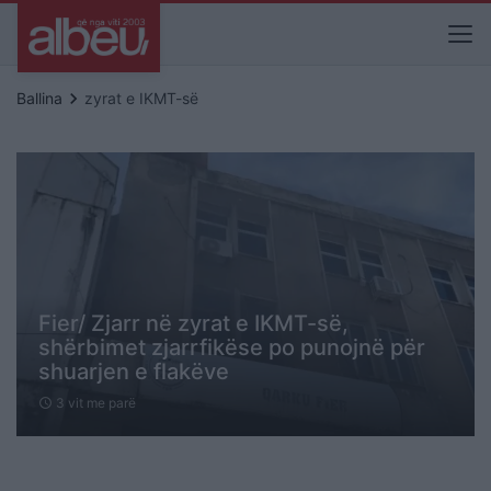
keyboard_arrow_right
Ballina
zyrat e IKMT-së
Fier/ Zjarr në zyrat e IKMT-së,
shërbimet zjarrfikëse po punojnë për
shuarjen e flakëve
3 vit me parë
schedule