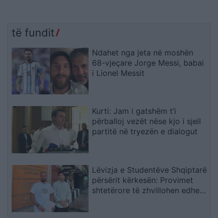
të fundit
Ndahet nga jeta në moshën
68-vjeçare Jorge Messi, babai
i Lionel Messit
Kurti: Jam i gatshëm t’i
përballoj vezët nëse kjo i sjell
partitë në tryezën e dialogut
Lëvizja e Studentëve Shqiptarë
përsërit kërkesën: Provimet
shtetërore të zhvillohen edhe
në gjuhën shqipe