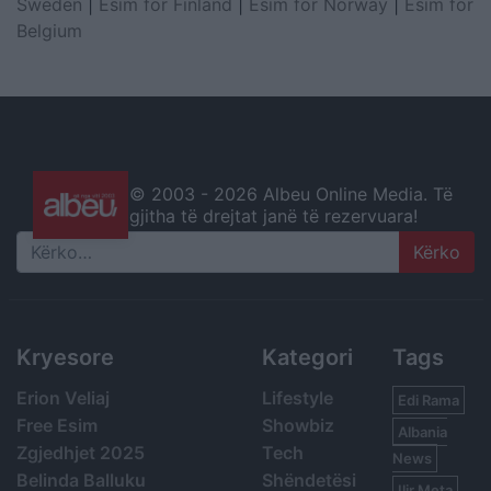
Sweden
|
Esim for Finland
|
Esim for Norway
|
Esim for
Belgium
© 2003 -
2026 Albeu Online Media. Të
gjitha të drejtat janë të rezervuara!
Search
Kryesore
Kategori
Tags
Erion Veliaj
Lifestyle
Edi Rama
Free Esim
Showbiz
Albania
Zgjedhjet 2025
Tech
News
Belinda Balluku
Shëndetësi
Ilir Meta