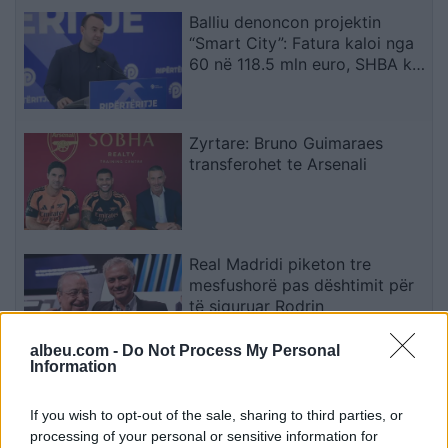
Balliu denoncon projektin
“Smart City”: Fatura kaloi nga
60 në 118.5 mln euro, SHBA ka
ngritur shqetësime për Presight
AI dhe lidhjet e dyshuara me
Kinën
Zyrtare: Bruno Guimaraes
transferohet te Arsenali
Real Madridi piketon tre
mesfushorë pas dështimit për
të siguruar Rodrin
albeu.com -
Do Not Process My Personal
Information
Arian Tahiri: Kuvendi po
përballet me papërgjegjësi
If you wish to opt-out of the sale, sharing to third parties, or
totale
processing of your personal or sensitive information for