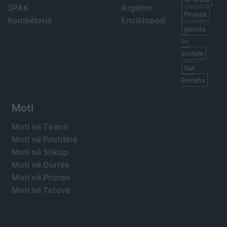
SPAK
Argetim
Piranjat
Kombëtarja
Enciklopedi
gazeta,
tv,
portale
Sali
Berisha
Moti
Moti në Tiranë
Moti në Prishtinë
Moti në Shkup
Moti në Durrës
Moti në Prizren
Moti në Tetovë