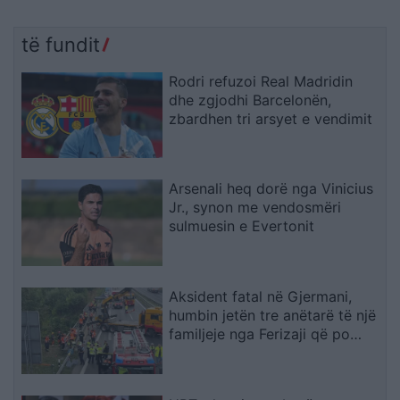
të fundit
Rodri refuzoi Real Madridin
dhe zgjodhi Barcelonën,
zbardhen tri arsyet e vendimit
Arsenali heq dorë nga Vinicius
Jr., synon me vendosmëri
sulmuesin e Evertonit
Aksident fatal në Gjermani,
humbin jetën tre anëtarë të një
familjeje nga Ferizaji që po
ktheheshin nga Kosova