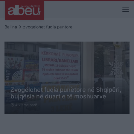
keyboard_arrow_right
Ballina
zvogelohet fuqia puntore
Zvogëlohet fuqia punëtore në Shqipëri,
bujqësia në duart e të moshuarve
4 vit me parë
schedule