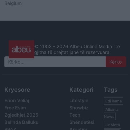
Belgium
© 2003 -
2026 Albeu Online Media. Të
gjitha të drejtat janë të rezervuara!
Search
Kryesore
Kategori
Tags
Erion Veliaj
Lifestyle
Edi Rama
Free Esim
Showbiz
Albania
Zgjedhjet 2025
Tech
News
Belinda Balluku
Shëndetësi
Ilir Meta
SPAK
Argetim