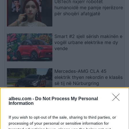
UBTech nxjerr robotët
humanoidë me pamje njerëzore
për shoqëri afatgjatë
Smart #2 sjell sërish makinën e
vogël urbane elektrike me dy
vende
Mercedes-AMG CLA 45
elektrik thyen rekordin e klasës
së tij në Nürburgring
albeu.com -
Do Not Process My Personal
Information
Teleskopi më i fuqishëm diellor
zbulon vorbullat që ndikojnë
If you wish to opt-out of the sale, sharing to third parties, or
në motin hapësinor dhe Tokë
processing of your personal or sensitive information for