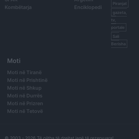
Piranjat
Kombëtarja
Enciklopedi
gazeta,
tv,
portale
Sali
Berisha
Moti
Moti në Tiranë
Moti në Prishtinë
Moti në Shkup
Moti në Durrës
Moti në Prizren
Moti në Tetovë
© 2003 -
2026 Të gjitha të drejtat janë të rezervuara!