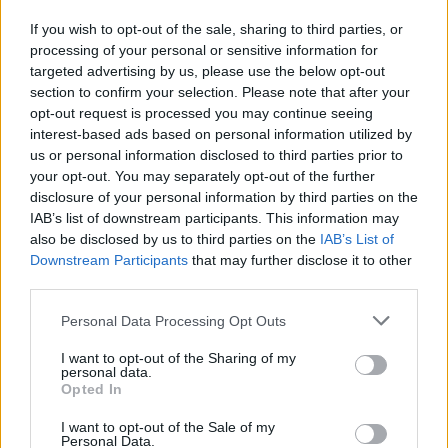
If you wish to opt-out of the sale, sharing to third parties, or
processing of your personal or sensitive information for
targeted advertising by us, please use the below opt-out
Protestuesit vijojnë
Ditëve shumë të nxehta
section to confirm your selection. Please note that after your
marshimin pa u ndalur:
po u vjen fundi?
opt-out request is processed you may continue seeing
Shqipëria e rinisë, jo e
Meteorologia tregon se
interest-based ads based on personal information utilized by
partisë!
kur nis rënia e
us or personal information disclosed to third parties prior to
temperaturave
your opt-out. You may separately opt-out of the further
disclosure of your personal information by third parties on the
IAB’s list of downstream participants. This information may
also be disclosed by us to third parties on the
IAB’s List of
Downstream Participants
that may further disclose it to other
third parties.
Zjarri në Krujë, Nufi dhe
E ndoqi me automatik dhe
Personal Data Processing Opt Outs
Lamallari: Forcat po
vrau mikun e fëmijërisë,
ndërhyjnë nga toka dhe
identifikohet autori i
I want to opt-out of the Sharing of my
ajri
dyshuar që është në
personal data.
Opted In
kërkim
I want to opt-out of the Sale of my
Personal Data.