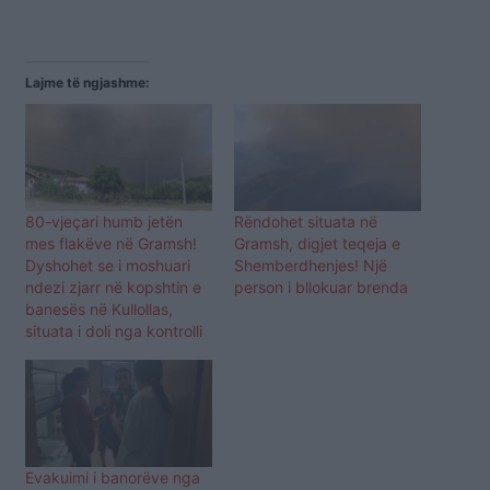
Lajme të ngjashme:
80-vjeçari humb jetën
Rëndohet situata në
mes flakëve në Gramsh!
Gramsh, digjet teqeja e
Dyshohet se i moshuari
Shemberdhenjes! Një
ndezi zjarr në kopshtin e
person i bllokuar brenda
banesës në Kullollas,
situata i doli nga kontrolli
Evakuimi i banorëve nga