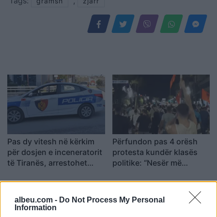
Tags:
,
gramsh
zjarr
Pas dy vitesh në kërkim
Përfundon pas 4 orësh
për dosjen e inceneratorit
protesta kundër klasës
të Tiranës, arrestohet
politike: “Nesër më
Renardo Nallbani në
shumë!”
Palasë
albeu.com -
Do Not Process My Personal
Information