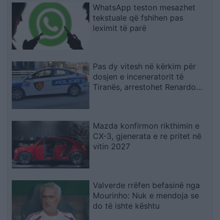
WhatsApp teston mesazhet
tekstuale që fshihen pas
leximit të parë
Pas dy vitesh në kërkim për
dosjen e inceneratorit të
Tiranës, arrestohet Renardo
Nallbani në Palasë
Mazda konfirmon rikthimin e
CX-3, gjenerata e re pritet në
vitin 2027
Valverde rrëfen befasinë nga
Mourinho: Nuk e mendoja se
do të ishte kështu