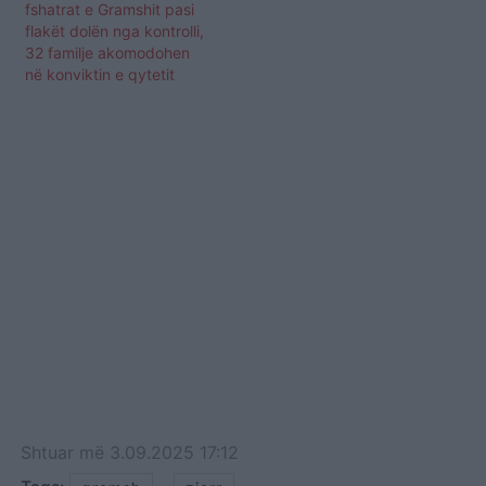
fshatrat e Gramshit pasi
flakët dolën nga kontrolli,
32 familje akomodohen
në konviktin e qytetit
Shtuar
më
3.09.2025 17:12