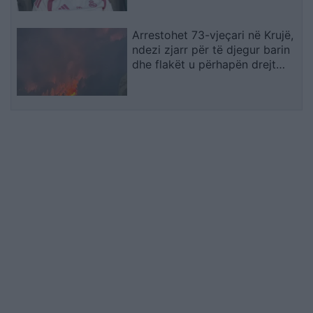
Arrestohet 73-vjeçari në Krujë,
ndezi zjarr për të djegur barin
dhe flakët u përhapën drejt
malit