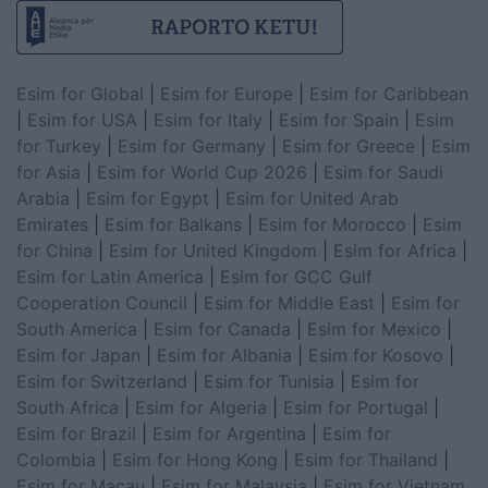
Esim for Global
|
Esim for Europe
|
Esim for Caribbean
|
Esim for USA
|
Esim for Italy
|
Esim for Spain
|
Esim
for Turkey
|
Esim for Germany
|
Esim for Greece
|
Esim
for Asia
|
Esim for World Cup 2026
|
Esim for Saudi
Arabia
|
Esim for Egypt
|
Esim for United Arab
Emirates
|
Esim for Balkans
|
Esim for Morocco
|
Esim
for China
|
Esim for United Kingdom
|
Esim for Africa
|
Esim for Latin America
|
Esim for GCC Gulf
Cooperation Council
|
Esim for Middle East
|
Esim for
South America
|
Esim for Canada
|
Esim for Mexico
|
Esim for Japan
|
Esim for Albania
|
Esim for Kosovo
|
Esim for Switzerland
|
Esim for Tunisia
|
Esim for
South Africa
|
Esim for Algeria
|
Esim for Portugal
|
Esim for Brazil
|
Esim for Argentina
|
Esim for
Colombia
|
Esim for Hong Kong
|
Esim for Thailand
|
Esim for Macau
|
Esim for Malaysia
|
Esim for Vietnam