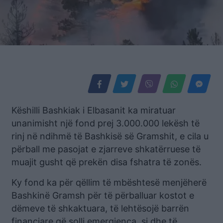
Këshilli Bashkiak i Elbasanit ka miratuar
unanimisht një fond prej 3.000.000 lekësh të
rinj në ndihmë të Bashkisë së Gramshit, e cila u
përball me pasojat e zjarreve shkatërruese të
muajit gusht që prekën disa fshatra të zonës.
Ky fond ka për qëllim të mbështesë menjëherë
Bashkinë Gramsh për të përballuar kostot e
dëmeve të shkaktuara, të lehtësojë barrën
financiare që solli emergjenca, si dhe të