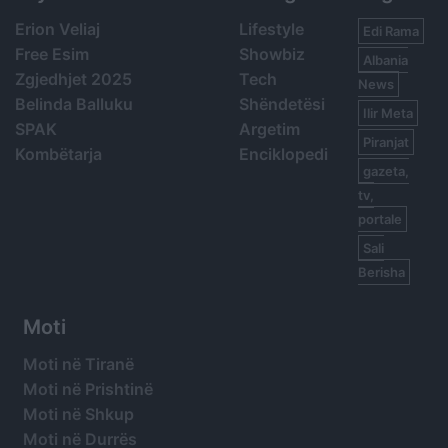
Erion Veliaj
Lifestyle
Edi Rama
Free Esim
Showbiz
Albania
Zgjedhjet 2025
Tech
News
Belinda Balluku
Shëndetësi
Ilir Meta
SPAK
Argetim
Piranjat
Kombëtarja
Enciklopedi
gazeta,
tv,
portale
Sali
Berisha
Moti
Moti në Tiranë
Moti në Prishtinë
Moti në Shkup
Moti në Durrës