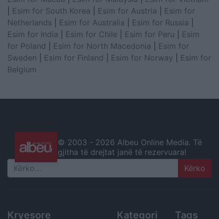
|
Esim for South Korea
|
Esim for Austria
|
Esim for
Netherlands
|
Esim for Australia
|
Esim for Russia
|
Esim for India
|
Esim for Chile
|
Esim for Peru
|
Esim
for Poland
|
Esim for North Macedonia
|
Esim for
Sweden
|
Esim for Finland
|
Esim for Norway
|
Esim for
Belgium
© 2003 -
2026 Albeu Online Media. Të
gjitha të drejtat janë të rezervuara!
Search
Kryesore
Kategori
Tags