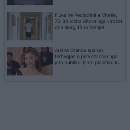
Fluks në Pediatrinë e Vlorës,
70-80 vizita ditore nga virozat
dhe alergjitë te fëmijët
Ariana Grande sqaron
tërheqjen e përkohshme nga
jeta publike: Ishte planifikuar
prej kohësh, jo një vendim
impulsiv