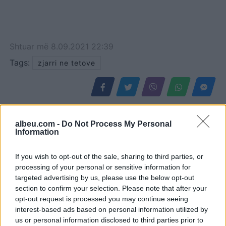
Shtuar
më
8.09.2021 22:39
Tags:
zjarri ne tetove
albeu.com -
Do Not Process My Personal
Information
If you wish to opt-out of the sale, sharing to third parties, or
processing of your personal or sensitive information for
targeted advertising by us, please use the below opt-out
section to confirm your selection. Please note that after your
opt-out request is processed you may continue seeing
Vijon beteja me flakët në
Zjarret shkaktojnë frikë në
interest-based ads based on personal information utilized by
us or personal information disclosed to third parties prior to
Mallakastër, era e fortë
Krujë, banorët kthehen