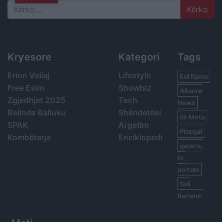
Search
Kryesore
Kategori
Tags
Erion Veliaj
Lifestyle
Edi Rama
Free Esim
Showbiz
Albania
Zgjedhjet 2025
Tech
News
Belinda Balluku
Shëndetësi
Ilir Meta
SPAK
Argetim
Piranjat
Kombëtarja
Enciklopedi
gazeta,
tv,
portale
Sali
Berisha