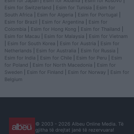
Esim for Japan
|
Esim for Albania
|
Esim for Kosovo
|
Esim for Switzerland
|
Esim for Tunisia
|
Esim for
South Africa
|
Esim for Algeria
|
Esim for Portugal
|
Esim for Brazil
|
Esim for Argentina
|
Esim for
Colombia
|
Esim for Hong Kong
|
Esim for Thailand
|
Esim for Macau
|
Esim for Malaysia
|
Esim for Vietnam
|
Esim for South Korea
|
Esim for Austria
|
Esim for
Netherlands
|
Esim for Australia
|
Esim for Russia
|
Esim for India
|
Esim for Chile
|
Esim for Peru
|
Esim
for Poland
|
Esim for North Macedonia
|
Esim for
Sweden
|
Esim for Finland
|
Esim for Norway
|
Esim for
Belgium
© 2003 -
2026 Albeu Online Media. Të
gjitha të drejtat janë të rezervuara!