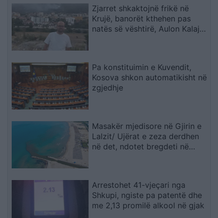
Zjarret shkaktojnë frikë në
Krujë, banorët kthehen pas
natës së vështirë, Aulon Kalaja:
Banesat u shpëtuan
Pa konstituimin e Kuvendit,
Kosova shkon automatikisht në
zgjedhje
Masakër mjedisore në Gjirin e
Lalzit/ Ujërat e zeza derdhen
në det, ndotet bregdeti në
kulmin e sezonit
Arrestohet 41-vjeçari nga
Shkupi, ngiste pa patentë dhe
me 2,13 promilë alkool në gjak