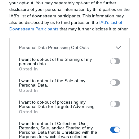
your opt-out. You may separately opt-out of the further
aktivizon sërish zjarrin në
pas natës së vështirë,
disclosure of your personal information by third parties on the
Drenie
Aulon Kalaja: Banesat u
IAB’s list of downstream participants. This information may
shpëtuan
also be disclosed by us to third parties on the
IAB’s List of
Downstream Participants
that may further disclose it to other
third parties.
Personal Data Processing Opt Outs
I want to opt-out of the Sharing of my
Masakër mjedisore në
Dy mijë vjet mësime dhe
personal data.
Gjirin e Lalzit/ Ujërat e
ende nuk kemi mësuar!
Opted In
zeza derdhen në det,
I want to opt-out of the Sale of my
ndotet bregdeti në kulmin
Personal Data.
e sezonit
Opted In
I want to opt-out of processing my
Personal Data for Targeted Advertising.
Opted In
I want to opt-out of Collection, Use,
Retention, Sale, and/or Sharing of my
Zjarr masiv në British
Hetimet për dosjen
Personal Data that Is Unrelated with the
Purposes for which it was collected.