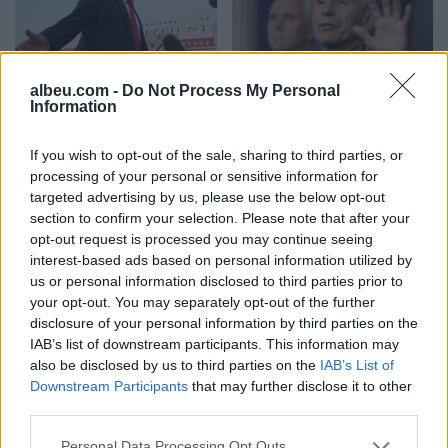
albeu.com -
Do Not Process My Personal
Trump mohon se SHBA-ja
Senati amerikan e shpall
Information
ka mungesë municionesh:
Anthony Faucin fajtor për
Burgime të gjata për
shpërfillje të Kongresit
If you wish to opt-out of the sale, sharing to third parties, or
publikuesit e deklaratave
pasi nuk iu përgjigj
processing of your personal or sensitive information for
tradhtare
pyetjeve mbi pandeminë e
targeted advertising by us, please use the below opt-out
Covid-19
section to confirm your selection. Please note that after your
opt-out request is processed you may continue seeing
interest-based ads based on personal information utilized by
us or personal information disclosed to third parties prior to
your opt-out. You may separately opt-out of the further
disclosure of your personal information by third parties on the
Mashtruesit u hoqën si
Vala e të nxehtit ekstrem,
IAB’s list of downstream participants. This information may
punonjës sigurie, çiftit të
Hungaria fik ndriçimin
also be disclosed by us to third parties on the
IAB’s List of
pensionistëve në Francë i
dekorativ të
Downstream Participants
that may further disclose it to other
grabiten ar dhe bizhuteri
monumenteve kryesore
third parties.
me vlerë 1.1 milion euro
në Budapest për të
kursyer energji
Personal Data Processing Opt Outs