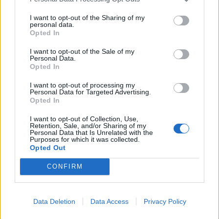
I want to opt-out of the Sharing of my
personal data.
Opted In
I want to opt-out of the Sale of my
Itali, alarm i kuq në 27
Londra shpall masa të reja
Personal Data.
Opted In
qytete për shkak të vapës
ndaj Moskës: sanksione
ekstreme; zgjatet orari i
për 6 banka dhe cisternat
I want to opt-out of processing my
vizitave në monumente
e naftës ruse
Personal Data for Targeted Advertising.
Opted In
I want to opt-out of Collection, Use,
Retention, Sale, and/or Sharing of my
Personal Data that Is Unrelated with the
Purposes for which it was collected.
Opted Out
CONFIRM
Alarm në Greqi, Kosturi
Republikanët kërkojnë
futet në karantinë pas
ndjekje penale për
rasteve të lisë së deleve
Anthony Faucin pas
dhe dhive, bllokohet
heshtjes së tij para
Data Deletion
Data Access
Privacy Policy
lëvizja e bagëtive
Senatit
të fundit