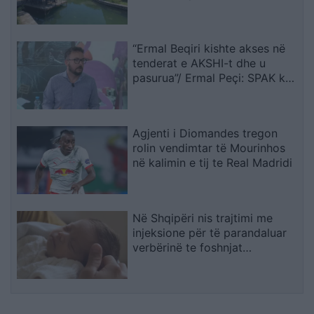
“Ermal Beqiri kishte akses në
tenderat e AKSHI-t dhe u
pasurua”/ Ermal Peçi: SPAK ka
mbërritur në zemër të
Kryeministrisë, gjurmët çojnë
te Rama
Agjenti i Diomandes tregon
rolin vendimtar të Mourinhos
në kalimin e tij te Real Madridi
Në Shqipëri nis trajtimi me
injeksione për të parandaluar
verbërinë te foshnjat
premature