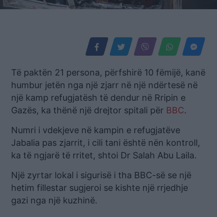
Të paktën 21 persona, përfshirë 10 fëmijë, kanë
humbur jetën nga një zjarr në një ndërtesë në
një kamp refugjatësh të dendur në Rripin e
Gazës, ka thënë një drejtor spitali për
BBC
.
Numri i vdekjeve në kampin e refugjatëve
Jabalia pas zjarrit, i cili tani është nën kontroll,
ka të ngjarë të rritet, shtoi Dr Salah Abu Laila.
Një zyrtar lokal i sigurisë i tha BBC-së se një
hetim fillestar sugjeroi se kishte një rrjedhje
gazi nga një kuzhinë.