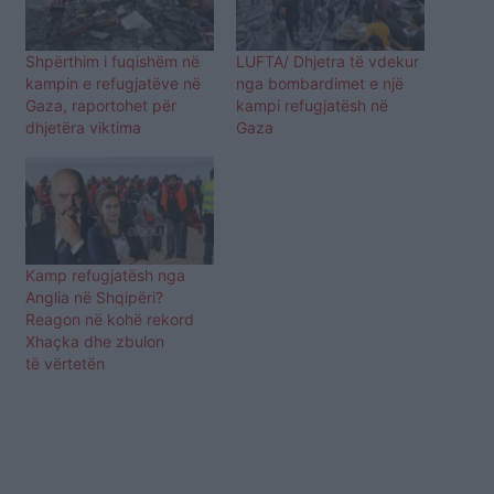
Shpërthim i fuqishëm në
LUFTA/ Dhjetra të vdekur
kampin e refugjatëve në
nga bombardimet e një
Gaza, raportohet për
kampi refugjatësh në
dhjetëra viktima
Gaza
Kamp refugjatësh nga
Anglia në Shqipëri?
Reagon në kohë rekord
Xhaçka dhe zbulon
të vërtetën