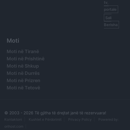
tv,
portale
Sali
Berisha
Moti
Moti në Tiranë
Moti në Prishtinë
Moti në Shkup
Moti në Durrës
Moti në Prizren
Moti në Tetovë
© 2003 -
2026 Të gjitha të drejtat janë të rezervuara!
Kontaktoni
Kushtet e Përdorimit
Privacy Policy
Powered by:
orihost.com