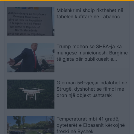
Mbishkrimi shqip rikthehet në
tabelën kufitare në Tabanoc
Trump mohon se SHBA-ja ka
mungesë municionesh: Burgime
të gjata për publikuesit e
deklaratave tradhtare
Gjerman 56-vjeçar ndalohet në
Strugë, dyshohet se filmoi me
dron një objekt ushtarak
Temperaturat mbi 41 gradë,
qytetarët e Elbasanit kërkojnë
freski në Byshek