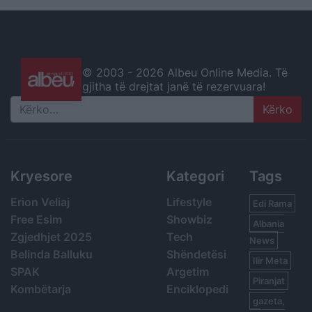
© 2003 -
2026 Albeu Online Media. Të
gjitha të drejtat janë të rezervuara!
Search
Kryesore
Kategori
Tags
Erion Veliaj
Lifestyle
Edi Rama
Free Esim
Showbiz
Albania
Zgjedhjet 2025
Tech
News
Belinda Balluku
Shëndetësi
Ilir Meta
SPAK
Argetim
Piranjat
Kombëtarja
Enciklopedi
gazeta,