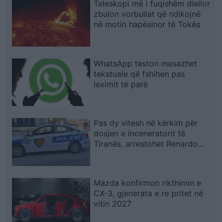
Teleskopi më i fuqishëm diellor
zbulon vorbullat që ndikojnë
në motin hapësinor të Tokës
WhatsApp teston mesazhet
tekstuale që fshihen pas
leximit të parë
Pas dy vitesh në kërkim për
dosjen e inceneratorit të
Tiranës, arrestohet Renardo
Nallbani në Palasë
Mazda konfirmon rikthimin e
CX-3, gjenerata e re pritet në
vitin 2027