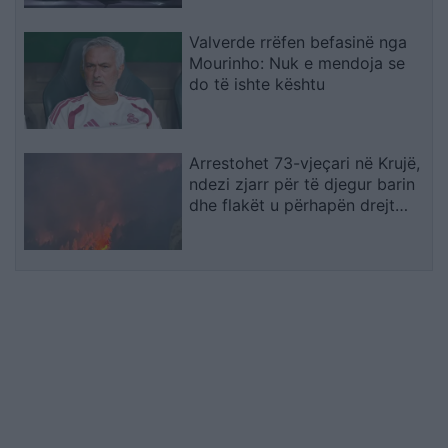
Valverde rrëfen befasinë nga
Mourinho: Nuk e mendoja se
do të ishte kështu
Arrestohet 73-vjeçari në Krujë,
ndezi zjarr për të djegur barin
dhe flakët u përhapën drejt
malit