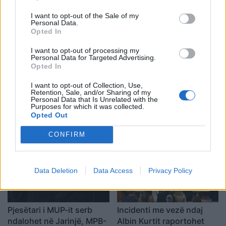
pa një marrëveshje të
Presidenti ukrainas iu
plotë
afrua “hijes së Putinit” në
I want to opt-out of the Sale of my
Ballkan
Personal Data.
Opted In
I want to opt-out of processing my
Personal Data for Targeted Advertising.
Opted In
I want to opt-out of Collection, Use,
Retention, Sale, and/or Sharing of my
Bushati: Zelenskyy duhej
Gjendja në pikat kufitare,
Personal Data that Is Unrelated with the
të shfaqte më shumë
deri në një orë pritje për
Purposes for which it was collected.
Opted Out
mirënjohje ndaj Kosovës
hyrje në Kosovë
për përkrahjen e Ukrainës
CONFIRM
Data Deletion
Data Access
Privacy Policy
Pjesëtari i MUP-it serb
Incidenti me vezë ndaj
ndalohet në Jarinjë, MPB-
Albin Kurtit raportohet