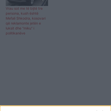
Vrau sot me të bijtë tre
persona, kush është
Mefali Shkodra, kosovari
që reklamonte jetën e
luksit dhe “miku” i
politikanëve