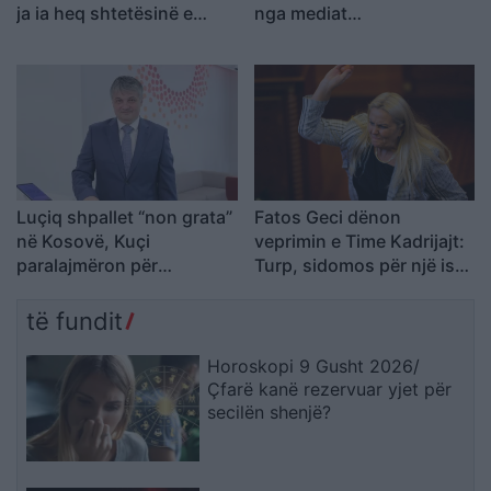
ja ia heq shtetësinë e
nga mediat
Kosovës
ndërkombëtare
Luçiq shpallet “non grata”
Fatos Geci dënon
në Kosovë, Kuçi
veprimin e Time Kadrijajt:
paralajmëron për
Turp, sidomos për një ish-
avancimin e ndikimit serb
pjesëtare të UÇK-së
të fundit
Horoskopi 9 Gusht 2026/
Çfarë kanë rezervuar yjet për
secilën shenjë?