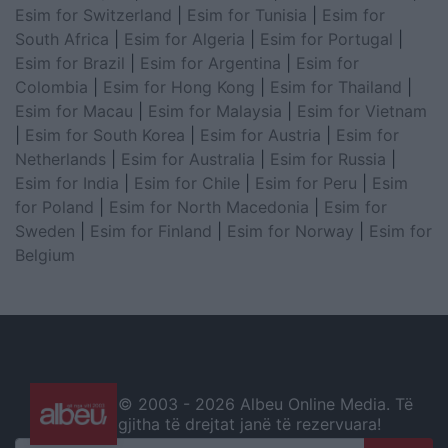
Esim for Switzerland
|
Esim for Tunisia
|
Esim for
South Africa
|
Esim for Algeria
|
Esim for Portugal
|
Esim for Brazil
|
Esim for Argentina
|
Esim for
Colombia
|
Esim for Hong Kong
|
Esim for Thailand
|
Esim for Macau
|
Esim for Malaysia
|
Esim for Vietnam
|
Esim for South Korea
|
Esim for Austria
|
Esim for
Netherlands
|
Esim for Australia
|
Esim for Russia
|
Esim for India
|
Esim for Chile
|
Esim for Peru
|
Esim
for Poland
|
Esim for North Macedonia
|
Esim for
Sweden
|
Esim for Finland
|
Esim for Norway
|
Esim for
Belgium
© 2003 -
2026 Albeu Online Media. Të
gjitha të drejtat janë të rezervuara!