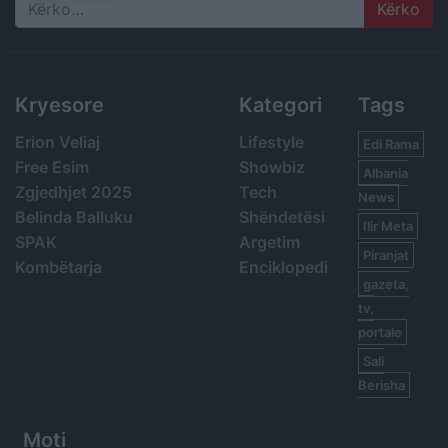
Search
Kryesore
Kategori
Tags
Erion Veliaj
Lifestyle
Edi Rama
Free Esim
Showbiz
Albania
Zgjedhjet 2025
Tech
News
Belinda Balluku
Shëndetësi
Ilir Meta
SPAK
Argetim
Piranjat
Kombëtarja
Enciklopedi
gazeta,
tv,
portale
Sali
Berisha
Moti