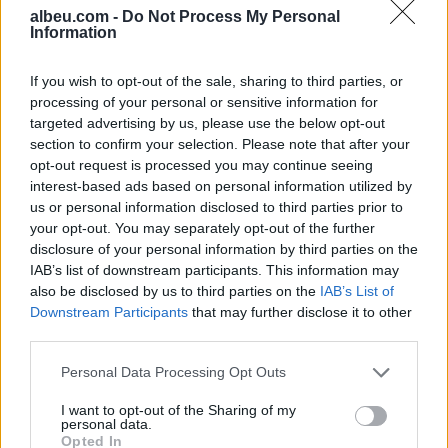
albeu.com -
Do Not Process My Personal
Information
Shtuar
më
22.08.2022 15:38
Tags:
,
,
Gjilan
humb e mitura ne gjilan
If you wish to opt-out of the sale, sharing to third parties, or
,
,
,
kosove
polici e kosoves
policia
policia
processing of your personal or sensitive information for
e kosoves
targeted advertising by us, please use the below opt-out
section to confirm your selection. Please note that after your
opt-out request is processed you may continue seeing
interest-based ads based on personal information utilized by
us or personal information disclosed to third parties prior to
your opt-out. You may separately opt-out of the further
disclosure of your personal information by third parties on the
IAB’s list of downstream participants. This information may
also be disclosed by us to third parties on the
IAB’s List of
Downstream Participants
that may further disclose it to other
third parties.
Personal Data Processing Opt Outs
Sinani: LDK-ja nuk
Imeri pas takimit
I want to opt-out of the Sharing of my
personal data.
bashkëqeveris me Kurtin
Zelensky–Vuçiq:
Opted In