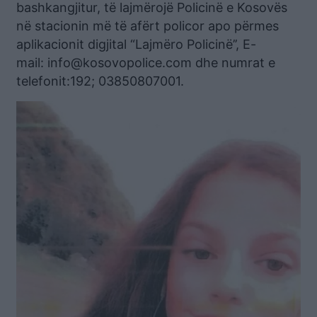
bashkangjitur, të lajmërojë Policinë e Kosovës
në stacionin më të afërt policor apo përmes
aplikacionit digjital “Lajmëro Policinë’’, E-
mail:
info@kosovopolice.com
dhe numrat e
telefonit:192; 03850807001.