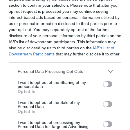
section to confirm your selection. Please note that after your
opt-out request is processed you may continue seeing
interest-based ads based on personal information utilized by
us or personal information disclosed to third parties prior to
your opt-out. You may separately opt-out of the further
disclosure of your personal information by third parties on the
IAB’s list of downstream participants. This information may
also be disclosed by us to third parties on the
IAB’s List of
Downstream Participants
that may further disclose it to other
third parties.
Personal Data Processing Opt Outs
I want to opt-out of the Sharing of my
personal data.
Opted In
I want to opt-out of the Sale of my
Personal Data.
Opted In
Esim for Global
|
Esim for Europe
|
Esim for Caribbean
|
Esim for USA
|
Esim for Italy
|
Esim for Spain
|
Esim
I want to opt-out of processing my
Personal Data for Targeted Advertising.
for Turkey
|
Esim for Germany
|
Esim for Greece
|
Esim