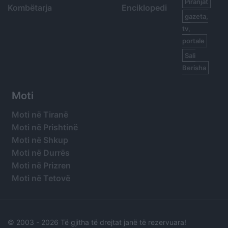
Piranjat
Kombëtarja
Enciklopedi
gazeta,
tv,
portale
Sali
Berisha
Moti
Moti në Tiranë
Moti në Prishtinë
Moti në Shkup
Moti në Durrës
Moti në Prizren
Moti në Tetovë
© 2003 -
2026 Të gjitha të drejtat janë të rezervuara!