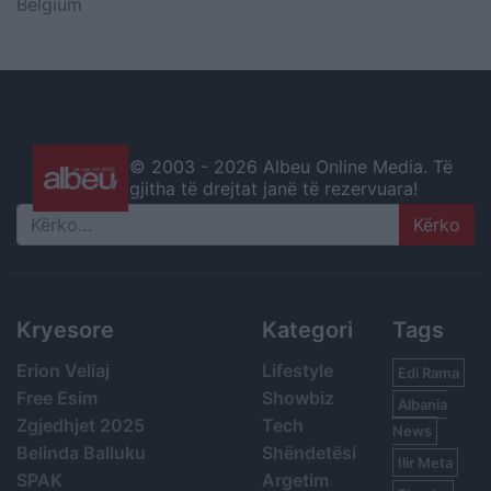
Belgium
© 2003 -
2026 Albeu Online Media. Të
gjitha të drejtat janë të rezervuara!
Search
Kryesore
Kategori
Tags
Erion Veliaj
Lifestyle
Edi Rama
Free Esim
Showbiz
Albania
Zgjedhjet 2025
Tech
News
Belinda Balluku
Shëndetësi
Ilir Meta
SPAK
Argetim