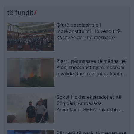
të fundit
Çfarë pasojash sjell
moskonstituimi i Kuvendit të
Kosovës deri në mesnatë?
Zjarr i përmasave të mëdha në
Klos, shpëtohet një e moshuar
invalide dhe rrezikohet kabina
elektrike
Sokol Hoxha ekstradohet në
Shqipëri, Ambasada
Amerikane: SHBA nuk është
strehë për kriminelët që
abuzojnë me sistemin e
emigracionit
Për herë të parë, IA gjeneruese