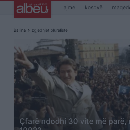
lajme
kosovë
maqed
keyboard_arrow_right
Ballina
zgjedhjet pluraliste
Çfarë ndodhi 30 vite më parë,