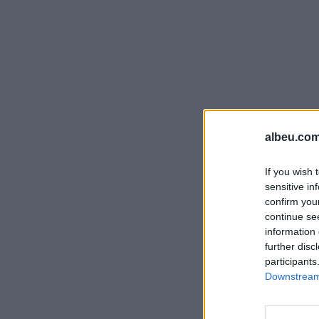
albeu.com
If you wish 
sensitive in
confirm you
continue se
information 
further disc
participants
Downstream 