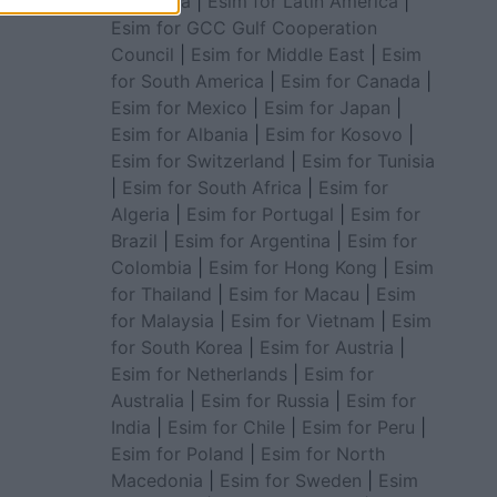
for Africa
|
Esim for Latin America
|
Esim for GCC Gulf Cooperation
Council
|
Esim for Middle East
|
Esim
for South America
|
Esim for Canada
|
Esim for Mexico
|
Esim for Japan
|
Esim for Albania
|
Esim for Kosovo
|
Esim for Switzerland
|
Esim for Tunisia
|
Esim for South Africa
|
Esim for
Algeria
|
Esim for Portugal
|
Esim for
Brazil
|
Esim for Argentina
|
Esim for
Colombia
|
Esim for Hong Kong
|
Esim
for Thailand
|
Esim for Macau
|
Esim
for Malaysia
|
Esim for Vietnam
|
Esim
for South Korea
|
Esim for Austria
|
Esim for Netherlands
|
Esim for
Australia
|
Esim for Russia
|
Esim for
India
|
Esim for Chile
|
Esim for Peru
|
Esim for Poland
|
Esim for North
Macedonia
|
Esim for Sweden
|
Esim