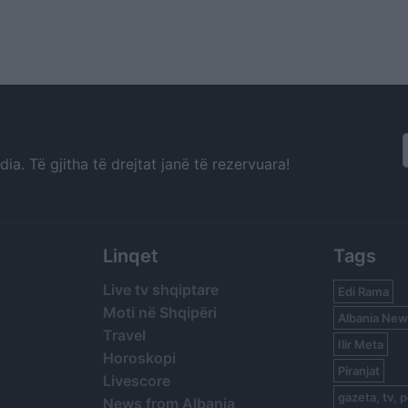
a. Të gjitha të drejtat janë të rezervuara!
Linqet
Tags
Live tv shqiptare
Edi Rama
Moti në Shqipëri
Albania New
Travel
Ilir Meta
Horoskopi
Piranjat
Livescore
gazeta, tv, p
News from Albania