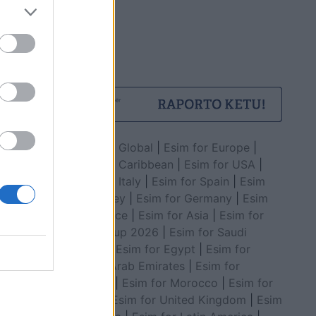
Esim for Global
|
Esim for Europe
|
Esim for Caribbean
|
Esim for USA
|
Esim for Italy
|
Esim for Spain
|
Esim
for Turkey
|
Esim for Germany
|
Esim
for Greece
|
Esim for Asia
|
Esim for
World Cup 2026
|
Esim for Saudi
Arabia
|
Esim for Egypt
|
Esim for
United Arab Emirates
|
Esim for
Balkans
|
Esim for Morocco
|
Esim for
China
|
Esim for United Kingdom
|
Esim