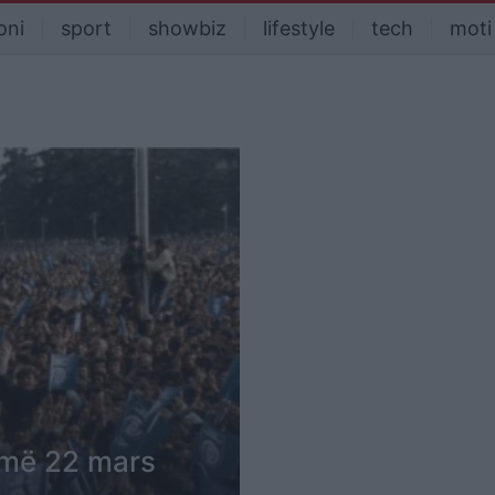
oni
sport
showbiz
lifestyle
tech
moti
 më 22 mars