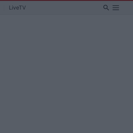
search
LiveTV