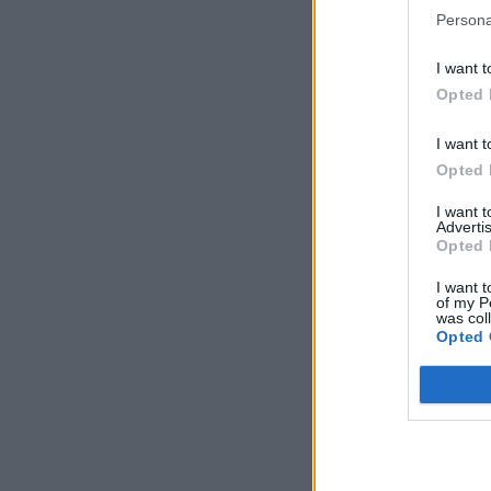
Persona
I want t
Opted 
I want t
Opted 
I want 
Advertis
Opted 
I want t
of my P
was col
Opted 