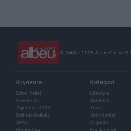
© 2003 -
2026 Albeu Online Medi
Kryesore
Kategori
Erion Veliaj
Lifestyle
Free Esim
Showbiz
Zgjedhjet 2025
Tech
Belinda Balluku
Shëndetësi
SPAK
Argetim
Kombëtarja
Enciklopedi