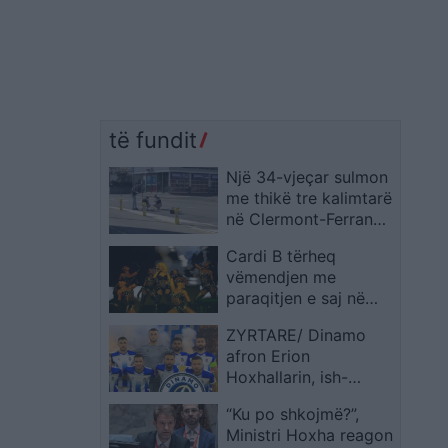
të fundit
Një 34-vjeçar sulmon
me thikë tre kalimtarë
në Clermont-Ferrand,
plagoset nga policia
Cardi B tërheq
gjatë ndërhyrjes
vëmendjen me
paraqitjen e saj në
New Orleans
ZYRTARE/ Dinamo
afron Erion
Hoxhallarin, ish-
mbrojtësin e Tiranës
“Ku po shkojmë?”,
që ka luajtur edhe
Ministri Hoxha reagon
përkrah Ernest Muçit