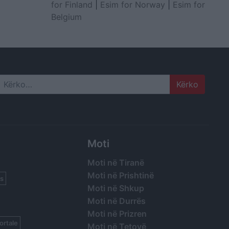
for Finland
|
Esim for Norway
|
Esim for
Belgium
Search
Moti
Moti në Tiranë
Moti në Prishtinë
s
Moti në Shkup
Moti në Durrës
Moti në Prizren
ortale
Moti në Tetovë