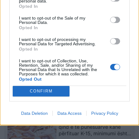
personal data.
Opted In
Apeli ndalon përkohësisht
Kodi Rrugor ndryshon:
projektin 400 milionë
Përsëritësit e dehur në
I want to opt-out of the Sale of my
dollarësh për sallën e
timon humbasin patentën
Personal Data.
vallëzimit në Shtëpinë e
përgjithmonë
Opted In
Bardhë
I want to opt-out of processing my
Personal Data for Targeted Advertising.
Opted In
I want to opt-out of Collection, Use,
Retention, Sale, and/or Sharing of my
Personal Data that Is Unrelated with the
Purposes for which it was collected.
Foto+Video/ SHBA hap
Fundjavë me rrezik të lartë
Opted Out
arkivin e UFO-ve, dalin
zjarresh në 8 qarqe,
CONFIRM
dosje të tjera për objekte
IGJEO paralajmëron për
misterioze dhe dukuri të
temperatura deri në 39
pashpjeguara
gradë
të fundit
Data Deletion
Data Access
Privacy Policy
Deri më 1 korrik, vetëm 15 për
qind e të punësuarve kanë
përfituar K-15, minimumi është