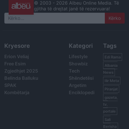
© 2003 -
2026 Albeu Online Media. Të
gjitha të drejtat janë të rezervuara!
Search
Kryesore
Kategori
Tags
Erion Veliaj
Lifestyle
Edi Rama
Free Esim
Showbiz
Albania
Zgjedhjet 2025
Tech
News
Belinda Balluku
Shëndetësi
Ilir Meta
SPAK
Argetim
Piranjat
Kombëtarja
Enciklopedi
gazeta,
tv,
portale
Sali
Berisha