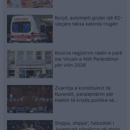
19.567 denarë
Korçë, automjeti godet një 82-
vjeçare teksa kalonte rrugën
Kosova regjistron rastin e parë
me Virusin e Nilit Perëndimor
për vitin 2026
Zvarritja e konstituimit të
Kuvendit, paralajmërim për
thellim të krizës politike në
Kosovë
Shqipe, shqipe”, futbollisti i
Juventusit përgëzon në shqip