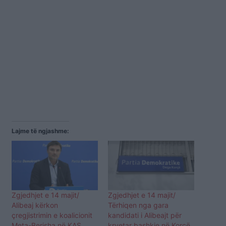
Lajme të ngjashme:
Zgjedhjet e 14 majit/
Zgjedhjet e 14 majit/
Alibeaj kërkon
Tërhiqen nga gara
çregjistrimin e koalicionit
kandidati i Alibeajt për
Meta-Berisha në KAS
kryetar bashkie në Korçë