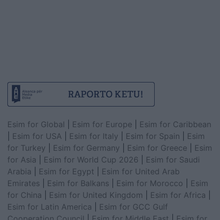
Esim for Global
|
Esim for Europe
|
Esim for Caribbean
|
Esim for USA
|
Esim for Italy
|
Esim for Spain
|
Esim
for Turkey
|
Esim for Germany
|
Esim for Greece
|
Esim
for Asia
|
Esim for World Cup 2026
|
Esim for Saudi
Arabia
|
Esim for Egypt
|
Esim for United Arab
Emirates
|
Esim for Balkans
|
Esim for Morocco
|
Esim
for China
|
Esim for United Kingdom
|
Esim for Africa
|
Esim for Latin America
|
Esim for GCC Gulf
Cooperation Council
|
Esim for Middle East
|
Esim for