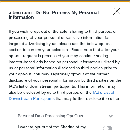
Korçë, automjeti godet një
Sarandë, gjykata cakton
82-vjeçare teksa kalonte
masat për pesë të
albeu.com -
Do Not Process My Personal
rrugën
arrestuarit e kapur me
Information
armë në Gjashtë
If you wish to opt-out of the sale, sharing to third parties, or
processing of your personal or sensitive information for
targeted advertising by us, please use the below opt-out
section to confirm your selection. Please note that after your
opt-out request is processed you may continue seeing
interest-based ads based on personal information utilized by
us or personal information disclosed to third parties prior to
Zjarr i përmasave të
Sokol Hoxha ekstradohet
your opt-out. You may separately opt-out of the further
mëdha në Klos, shpëtohet
në Shqipëri, Ambasada
disclosure of your personal information by third parties on the
një e moshuar invalide
Amerikane: SHBA nuk
IAB’s list of downstream participants. This information may
dhe rrezikohet kabina
është strehë për
also be disclosed by us to third parties on the
IAB’s List of
elektrike
kriminelët që abuzojnë me
Downstream Participants
that may further disclose it to other
sistemin e emigracionit
third parties.
Personal Data Processing Opt Outs
I want to opt-out of the Sharing of my