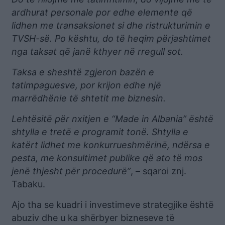
ardhurat personale por edhe elemente që
lidhen me transaksionet si dhe ristrukturimin e
TVSH-së. Po kështu, do të heqim përjashtimet
nga taksat që janë kthyer në rregull sot.
Taksa e sheshtë zgjeron bazën e
tatimpaguesve, por krijon edhe një
marrëdhënie të shtetit me biznesin.
Lehtësitë për nxitjen e “Made in Albania” është
shtylla e tretë e programit tonë. Shtylla e
katërt lidhet me konkurrueshmërinë, ndërsa e
pesta, me konsultimet publike që ato të mos
jenë thjesht për procedurë”
, – sqaroi znj.
Tabaku.
Ajo tha se kuadri i investimeve strategjike është
abuziv dhe u ka shërbyer bizneseve të