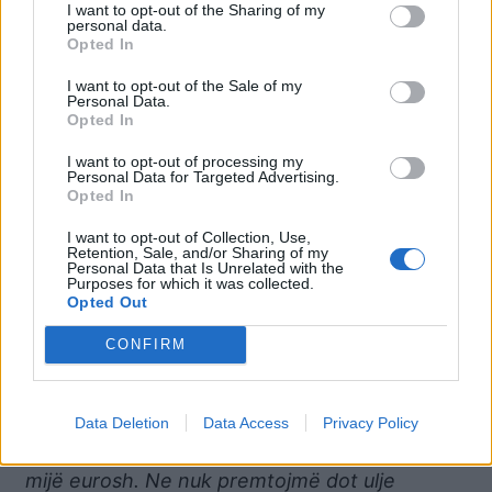
I want to opt-out of the Sharing of my
profesionistët e lirë.\
personal data.
Opted In
Në qendër familja, programi ekonomik i
I want to opt-out of the Sale of my
Koalicionit Euroatlantik
Personal Data.
Opted In
Përfaqësuesi i Koalicionit Euroatlantik, Mateo
Spaho, nënvizoi gjatë konferencës rëndësinë
I want to opt-out of processing my
Personal Data for Targeted Advertising.
që i kushton familjes forca që përfaqëson duke
Opted In
e vënë në qendër të programit ekonomik.
I want to opt-out of Collection, Use,
Retention, Sale, and/or Sharing of my
“Së pari, besoj se nevojitet një ndërhyrje në
Personal Data that Is Unrelated with the
Purposes for which it was collected.
pagesat e çifteve të reja për blerjen e shtëpisë
Opted Out
së parë. Plani ynë është që të financohen 20
CONFIRM
mijë çifte.
Ne planifikojmë që për fëmijën e parë dhe të
dytë të kemi mbështetje, ndërsa për fëmijën e
Data Deletion
Data Access
Privacy Policy
tretë shkon në një shumë përfitimesh prej 20
mijë eurosh. Ne nuk premtojmë dot ulje