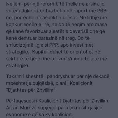
Ne jemi për një reformë të thellë në arsim, jo
vetëm duke rritur buxhetin në raport me PBB-
në, por edhe në aspektin cilësor. Në lidhje me
konkurrencën e lirë, ne do të heqim ato masa
që kanë favorizuar aleatët e qeverisë dhe që
kanë dëmtuar barazinë në treg. Do të
shfuqizojmë ligje si PPP, apo investimet
strategjike. Kapitali duhet të orientohet në
sektorë të tjerë dhe turizmi s’mund të jetë më
strategjiku
Taksim i sheshtë i pandryshuar për një dekadë,
mbështetje bujqësisë, plani i Koalicionit
“Djathtas për Zhvillim”
Përfaqësuesi i Koalicionit Djathtas për Zhvillim,
Artan Murrizi, shpjegoi para biznesit qasjen
ekonomike që ka ky koalicion.