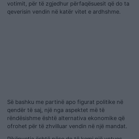
votimit, për të zgjedhur përfaqësuesit që do ta
qeverisin vendin në katër vitet e ardhshme.
Së bashku me partinë apo figurat politike në
qendër të saj, një nga aspektet më të
rëndësishme është alternativa ekonomike që
ofrohet për të zhvilluar vendin në një mandat.
Pikëpyetja është nëse do të kemi një votues