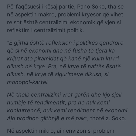
Përfaqësuesi i kësaj partie, Pano Soko, tha se
në aspektin makro, problemi kryesor që vihet
re sot është centralizimi ekonomik që vjen si
reflektim i centralizimit politik.
“E gjitha është refleksion i politikës qendrore
që si në ekonomi dhe në fusha të tjera ka
krijuar ato piramidat që kanë një kulm ku rri
dikush në krye. Pra, në krye të naftës është
dikush, në krye të sigurimeve dikush, si
monopol-kartel.
Në thelb centralizimi vret garën dhe kjo sjell
humbje të rendimentit, pra ne nuk kemi
konkurrencë, nuk kemi rendiment në ekonomi.
Ajo prodhon gjithnjë e më pak”
, thotë z. Soko.
Në aspektin mikro, ai nënvizon si problem