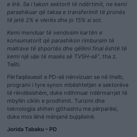
e lirë. Sa i takon sektorit të ndërtimit, ne kemi
parashikuar që taksa e transferimit të pronës
të jetë 2% e vlerës dhe jo 15% si sot.
Kemi menduar të vendosim kartën e
konsumatorit që parashikon rimbursim të
mallrave të shportës dhe qëllimi final është të
kemi një ulje të masës së TVSH-së”
, tha z.
Teliti.
Përfaqësuesit e PD-së nënvizuan se në thelb,
programi i tyre synon mbështetjen e sektorëve
të rëndësishëm, duke ndihmuar ndërmarrjet të
mbyllin ciklin e prodhimit. Turizmi dhe
teknologjia shihen gjithashtu me përparësi,
duke mos lënë mënjanë bujqësinë.
Jorida Tabaku – PD