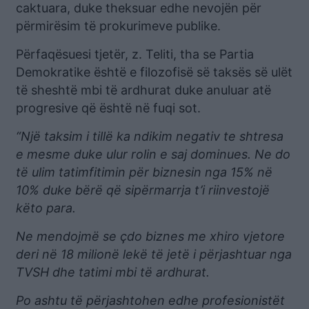
caktuara, duke theksuar edhe nevojën për
përmirësim të prokurimeve publike.
Përfaqësuesi tjetër, z. Teliti, tha se Partia
Demokratike është e filozofisë së taksës së ulët
të sheshtë mbi të ardhurat duke anuluar atë
progresive që është në fuqi sot.
“Një taksim i tillë ka ndikim negativ te shtresa
e mesme duke ulur rolin e saj dominues. Ne do
të ulim tatimfitimin për biznesin nga 15% në
10% duke bërë që sipërmarrja t’i riinvestojë
këto para.
Ne mendojmë se çdo biznes me xhiro vjetore
deri në 18 milionë lekë të jetë i përjashtuar nga
TVSH dhe tatimi mbi të ardhurat.
Po ashtu të përjashtohen edhe profesionistët