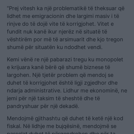
“Prej vitesh ka një problematikë të theksuar që
lidhet me emigracionin dhe largimi masiv i të
rinjve do të dojë vite të korrigjohet. Vitet e
fundit nuk kanë ikur njerëz në situatë të
vështirëm por më të arsimuarit dhe kjo tregon
shumë për situatën ku ndodhet vendi.
Kemi vënë re një pabarazi tregu ku monopolet
e krijuara kanë bërë që shumë biznese të
largohen. Një tjetër problem që mendoj se
duhet të korrigjohet është ligji zgjedhor dhe
ndarja administrative. Lidhur me ekonominë, ne
jemi për një taksim të sheshtë dhe të
pandryshuar për një dekadë.
Mendojmë gjithashtu që duhet të ketë një kod
fiskal. Në lidhje me bujqësinë, mendojmë se
parcelat duhet të përqendrohen dhe për ta