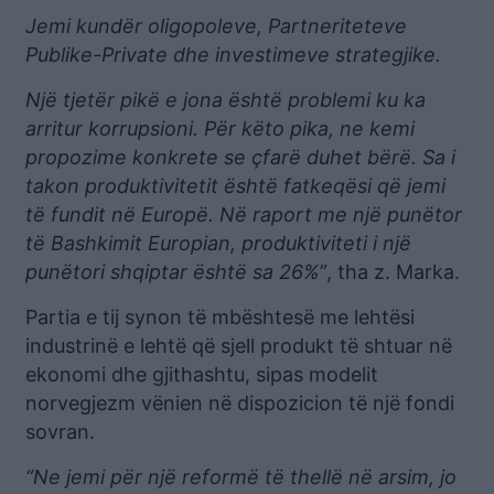
Jemi kundër oligopoleve, Partneriteteve
Publike-Private dhe investimeve strategjike.
Një tjetër pikë e jona është problemi ku ka
arritur korrupsioni. Për këto pika, ne kemi
propozime konkrete se çfarë duhet bërë. Sa i
takon produktivitetit është fatkeqësi që jemi
të fundit në Europë. Në raport me një punëtor
të Bashkimit Europian, produktiviteti i një
punëtori shqiptar është sa 26%”
, tha z. Marka.
Partia e tij synon të mbështesë me lehtësi
industrinë e lehtë që sjell produkt të shtuar në
ekonomi dhe gjithashtu, sipas modelit
norvegjezm vënien në dispozicion të një fondi
sovran.
“Ne jemi për një reformë të thellë në arsim, jo