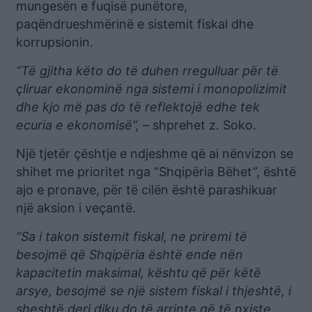
mungesën e fuqisë punëtore,
paqëndrueshmërinë e sistemit fiskal dhe
korrupsionin.
“Të gjitha këto do të duhen rregulluar për të
çliruar ekonominë nga sistemi i monopolizimit
dhe kjo më pas do të reflektojë edhe tek
ecuria e ekonomisë”,
– shprehet z. Soko.
Një tjetër çështje e ndjeshme që ai nënvizon se
shihet me prioritet nga “Shqipëria Bëhet”, është
ajo e pronave, për të cilën është parashikuar
një aksion i veçantë.
“Sa i takon sistemit fiskal, ne priremi të
besojmë që Shqipëria është ende nën
kapacitetin maksimal, kështu që për këtë
arsye, besojmë se një sistem fiskal i thjeshtë, i
sheshtë deri diku do të arrinte që të nxiste