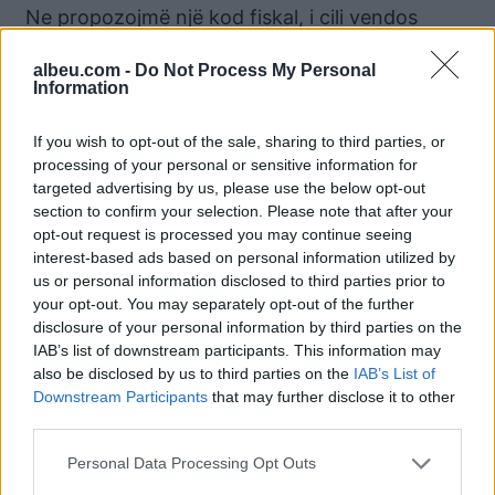
Ne propozojmë një kod fiskal, i cili vendos
rregullat bazë ku operojnë bizneset, duke
albeu.com -
Do Not Process My Personal
ofruar qëndrueshmëri dhe parashikueshmëri
Information
për biznesin. Një tjetër propozim është taksa e
sheshtë. Pra do të vendosim një marrëveshje
If you wish to opt-out of the sale, sharing to third parties, or
me biznesin që ditën e parë. Do të fillojmë me
processing of your personal or sensitive information for
tatimfitimin, do vijojmë me të ardhurat
targeted advertising by us, please use the below opt-out
section to confirm your selection. Please note that after your
personale por edhe elemente që lidhen me
opt-out request is processed you may continue seeing
transaksionet si dhe ristrukturimin e TVSH-së
interest-based ads based on personal information utilized by
us or personal information disclosed to third parties prior to
Dorjan Teliti – PD
your opt-out. You may separately opt-out of the further
disclosure of your personal information by third parties on the
Ne do të ulim tatimfitimin për biznesin nga 15%
IAB’s list of downstream participants. This information may
në 10%, duke bërë që sipërmarrja t’i riinvestojë
also be disclosed by us to third parties on the
IAB’s List of
këto para. Ne mendojmë se çdo biznes me
Downstream Participants
that may further disclose it to other
third parties.
xhiro vjetore deri në 18 milionë lekë, të jetë i
përjashtuar nga TVSH dhe tatimi mbi të
Personal Data Processing Opt Outs
ardhurat. Po ashtu të përjashtohen edhe