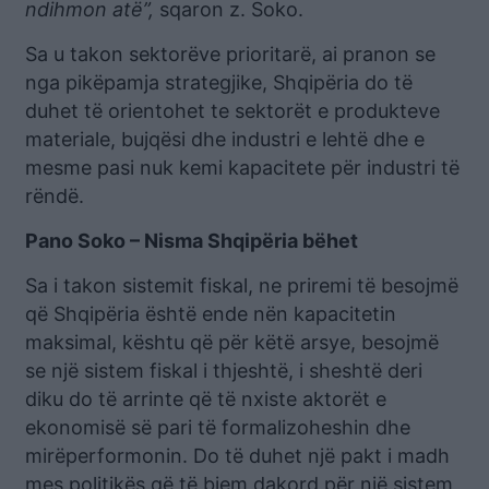
ndihmon atë”,
sqaron z. Soko.
Sa u takon sektorëve prioritarë, ai pranon se
nga pikëpamja strategjike, Shqipëria do të
duhet të orientohet te sektorët e produkteve
materiale, bujqësi dhe industri e lehtë dhe e
mesme pasi nuk kemi kapacitete për industri të
rëndë.
Pano Soko – Nisma Shqipëria bëhet
Sa i takon sistemit fiskal, ne priremi të besojmë
që Shqipëria është ende nën kapacitetin
maksimal, kështu që për këtë arsye, besojmë
se një sistem fiskal i thjeshtë, i sheshtë deri
diku do të arrinte që të nxiste aktorët e
ekonomisë së pari të formalizoheshin dhe
mirëperformonin. Do të duhet një pakt i madh
mes politikës që të biem dakord për një sistem