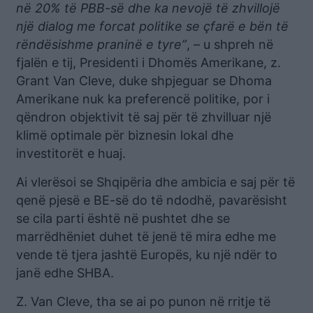
në 20% të PBB-së dhe ka nevojë të zhvillojë
një dialog me forcat politike se çfarë e bën të
rëndësishme praninë e tyre”
, – u shpreh në
fjalën e tij, Presidenti i Dhomës Amerikane, z.
Grant Van Cleve, duke shpjeguar se Dhoma
Amerikane nuk ka preferencë politike, por i
qëndron objektivit të saj për të zhvilluar një
klimë optimale për biznesin lokal dhe
investitorët e huaj.
Ai vlerësoi se Shqipëria dhe ambicia e saj për të
qenë pjesë e BE-së do të ndodhë, pavarësisht
se cila parti është në pushtet dhe se
marrëdhëniet duhet të jenë të mira edhe me
vende të tjera jashtë Europës, ku një ndër to
janë edhe SHBA.
Z. Van Cleve, tha se ai po punon në rritje të