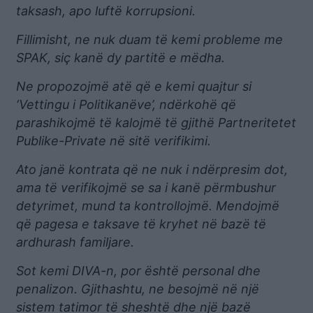
taksash, apo luftë korrupsioni.
Fillimisht, ne nuk duam të kemi probleme me
SPAK, siç kanë dy partitë e mëdha.
Ne propozojmë atë që e kemi quajtur si
‘Vettingu i Politikanëve’, ndërkohë që
parashikojmë të kalojmë të gjithë Partneritetet
Publike-Private në sitë verifikimi.
Ato janë kontrata që ne nuk i ndërpresim dot,
ama të verifikojmë se sa i kanë përmbushur
detyrimet, mund ta kontrollojmë. Mendojmë
që pagesa e taksave të kryhet në bazë të
ardhurash familjare.
Sot kemi DIVA-n, por është personal dhe
penalizon. Gjithashtu, ne besojmë në një
sistem tatimor të sheshtë dhe një bazë