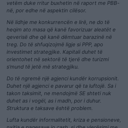
vetëm duke rritur buxhetin në raport me PBB-
në, por edhe në aspektin cilësor.
Në lidhje me konkurrencën e lirë, ne do të
heqim ato masa që kanë favorizuar aleatët e
qeverisë dhe që kanë dëmtuar barazinë në
treg. Do të shfuqizojmë ligje si PPP, apo
investimet strategjike. Kapitali duhet të
orientohet në sektorë të tjerë dhe turizmi
s’mund të jetë më strategjiku.
Do të ngremë një agjenci kundër korrupsionit.
Duhet një agjenci e pavarur që ta luftojë. Sa i
takon taksimit, ne mendojmë SE shteti nuk
duhet as i vogël, as i madh, por i duhur.
Struktura e taksave është problem.
Lufta kundër informalitetit, kriza e pensioneve,
nxitja e pagesave jo cash, si dhe vlerësimi me