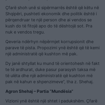
Çfarë shoh unë si sipërmarrës është që këtu në
Shqipëri, pushteti ekonomik dhe politik është i
përqendruar te një person dhe ai vendos se
kush do të fitojë apo do të dështojë sot. Pra
nuk e vendos tregu.
Qeveria ndërhyn nëpërmjet korrupsionit dhe
parave të pista. Propozimi ynë është që të kemi
një administratë që kushton më pak.
Dy janë shtyllat ku mund të orientohesh në fakt
te të ardhurat, duke pasur parasysh taksa më
të ulëta dhe një administratë që kushton më
pak në kahun e shpenzimeve”, tha z. Shehaj.
Agron Shehaj – Partia “Mundësia”
Vizioni ynë është një shtet i padukshëm. Çfarë