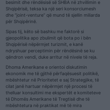
besimit dhe rëndësisë së SHBA në zhvillimin e
Shqipërisë, teksa ka një seri konsorciumesh
dhe “joint-venture” që mund të sjellin miliarda
për Shqipërinë.
Sipas tij, këto së bashku me faktorë si
gjeopolitika apo zbulimit që bota po i bën
Shqipërisë nëpërmjet turizmit, e kanë
ndryshuar perceptimin për rëndësinë se ku
qëndron vendi, duke arritur në nivele të reja.
Dhoma Amerikane e orientoi diskutimin
ekonomik me të gjithë përfaqësuesit politikë,
mbështetur në Prioritetet e saj Strategjike, të
cilat janë hartuar nëpërmjet një procesi të
thelluar konsultimi me ekspertët e komiteteve
të Dhomës Amerikane të Tregtisë dhe të
mbështetura në praktikat më të mira