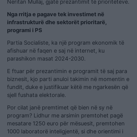
Neritan Mullaj, gjatë prezantimit të prioriteteve.
Nga rritja e pagave tek investimet në
infrastrukturë dhe sektorët prioritarë,
programi i PS
Partia Socialiste, ka një program ekonomik të
afishuar në faqen e saj në internet, ku
parashikon masat 2024-2030.
E ftuar për prezantimin e programit të saj para
biznesit, kjo parti anuloi takimin në momentin e
fundit, duke e justifikuar këtë me ngarkesën që
sjell fushata elektorale.
Por cilat janë premtimet që bien në sy në
program? Lidhur me arsimin premtohet pagë
mesatare 1250 euro për mësuesit, premtohen
1000 laboratorë inteligjentë, si dhe orientimi i