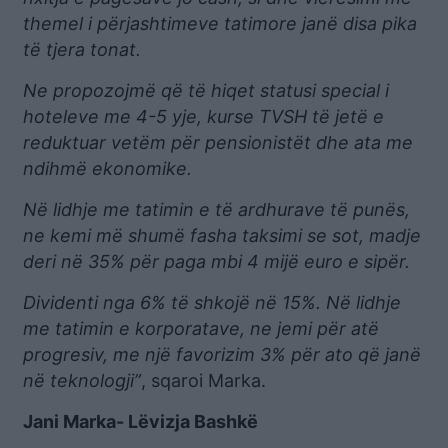
themel i përjashtimeve tatimore janë disa pika
të tjera tonat.
Ne propozojmë që të hiqet statusi special i
hoteleve me 4-5 yje, kurse TVSH të jetë e
reduktuar vetëm për pensionistët dhe ata me
ndihmë ekonomike.
Në lidhje me tatimin e të ardhurave të punës,
ne kemi më shumë fasha taksimi se sot, madje
deri në 35% për paga mbi 4 mijë euro e sipër.
Dividenti nga 6% të shkojë në 15%. Në lidhje
me tatimin e korporatave, ne jemi për atë
progresiv, me një favorizim 3% për ato që janë
në teknologji”
, sqaroi Marka.
Jani Marka- Lëvizja Bashkë