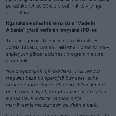
parashikohet që 30% e prodhimit të vijë nga
ajo diellore.
Nga taksa e sheshtë te nxitja e “Made in
Albania”, çfarë përfshin programi i PD-së
Tre përfaqësues të Partisë Demokratike –
Jorida Tabaku, Dorjan Teliti dhe Florion Mima –
shpjeguan përpara biznesit programin e tyre
ekonomik.
“Ne propozojmë një kod fiskal, i cili vendos
rregullat bazë ku operojnë bizneset, duke
ofruar qëndrueshmëri dhe parashikueshmëri
për biznesin. Një tjetër propozim është taksa
e sheshtë. Pra do të vendosim një
marrëveshje me biznesin që ditën e parë.
Do të fillojmë me tatimfitimin, do vijojmë me të