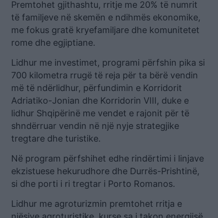
Premtohet gjithashtu, rritje me 20% të numrit
të familjeve në skemën e ndihmës ekonomike,
me fokus gratë kryefamiljare dhe komunitetet
rome dhe egjiptiane.
Lidhur me investimet, programi përfshin pika si
700 kilometra rrugë të reja për ta bërë vendin
më të ndërlidhur, përfundimin e Korridorit
Adriatiko-Jonian dhe Korridorin VIII, duke e
lidhur Shqipërinë me vendet e rajonit për të
shndërruar vendin në një nyje strategjike
tregtare dhe turistike.
Në program përfshihet edhe rindërtimi i linjave
ekzistuese hekurudhore dhe Durrës-Prishtinë,
si dhe porti i ri tregtar i Porto Romanos.
Lidhur me agroturizmin premtohet rritja e
njësive agroturistike, kurse sa i takon energjisë,