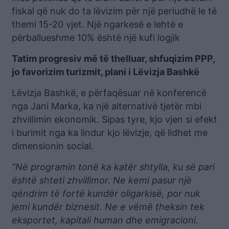
fiskal që nuk do ta lëvizim për një periudhë le të
themi 15-20 vjet. Një ngarkesë e lehtë e
përballueshme 10% është një kufi logjik
Tatim progresiv më të thelluar, shfuqizim PPP,
jo favorizim turizmit, plani i Lëvizja Bashkë
Lëvizja Bashkë, e përfaqësuar në konferencë
nga Jani Marka, ka një alternativë tjetër mbi
zhvillimin ekonomik. Sipas tyre, kjo vjen si efekt
i burimit nga ka lindur kjo lëvizje, që lidhet me
dimensionin social.
“Në programin tonë ka katër shtylla, ku së pari
është shteti zhvillimor. Ne kemi pasur një
qëndrim të fortë kundër oligarkisë, por nuk
jemi kundër biznesit. Ne e vëmë theksin tek
eksportet, kapitali human dhe emigracioni.