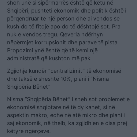
shoh unë si sipërmarrës është që këtu në
Shqipëri, pushteti ekonomik dhe politik është i
përqendruar te një person dhe ai vendos se
kush do të fitojë apo do të dështojë sot. Pra
nuk e vendos tregu. Qeveria ndërhyn
nëpërmjet korrupsionit dhe parave të pista.
Propozimi ynë është që të kemi një
administratë që kushton më pak
Zgjidhje kundër “centralizimit” të ekonomisë
dhe taksë e sheshtë 10%, plani i “Nisma
Shqipëria Bëhet”
Nisma “Shqipëria Bëhet” i sheh sot problemet e
ekonomisë shqiptare në të dy kahet, si në
aspektin makro, edhe në atë mikro dhe plani i
saj ekonomik, në thelb, ka zgjidhjen e disa prej
këtyre ngërçeve.