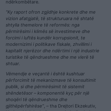
ndërkombëtare.
“Ky raport ofron zgjidhje konkrete dhe me
vizion afatgjatë, të strukturuara në shtatë
shtylla themelore të reformës: nga
përmirësimi i klimës së investimeve dhe
forcimi i luftës kundër korrupsionit, te
modernizimi i politikave fiskale, zhvillimi i
kapitalit njerëzor dhe ndërtimi i një industrie
turistike të qëndrueshme dhe me vlerë të
shtuar.
Vëmendje e veçantë i është kushtuar
përforcimit të mekanizmave të konsultimit
publik, si dhe përmirësimit të sistemit
shëndetësor – komponentë kyç për një
shoqëri të qëndrueshme dhe
gjithëpërfshirëse”
, – tha Drejtori Ekzekutiv,