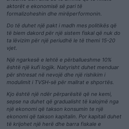
aktorët e ekonomisë së pari të
formalizoheshin dhe mirëperformonin.
Do të duhet një pakt i madh mes politikës që
të biem dakord për një sistem fiskal që nuk do
ta lëvizim për një periudhë le të themi 15-20
vjet.
Një ngarkesë e lehtë e përballueshme 10%
është një kufi logjik. Natyrisht duhet menduar
për shtresat në nevojë dhe një rishikim i
modulimit i TVSH-së për mallrat e shportës.
Kjo është një ndër përparësitë që ne kemi,
sepse na duhet që gradualisht të kalojmë nga
një ekonomi që takson konsumin te një
ekonomi që takson kapitalin. Por kapitali duhet
të krijohet një herë dhe barra fiskale e