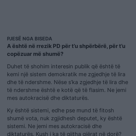
PJESË NGA BISEDA
A është në rrezik PD për t’u shpërbërë, për t’u
copëzuar më shumë?
Duhet të shohim interesin publik që është të
kemi një sistem demokratik me zgjedhje të lira
dhe të ndershme. Nëse s’ka zgjedhje të lira dhe
të ndershme është e kotë që të flasim. Ne jemi
mes autokracisë dhe diktaturës.
Ky është sistemi, edhe pse mund të fitosh
shumë vota, nuk zgjidhesh deputet, ky është
sistemi. Ne jemi mes autokracisë dhe
diktaturës. Kush i ka të gjitha gjërat në dorë?