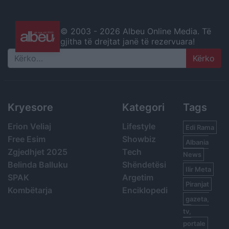
© 2003 -
2026 Albeu Online Media. Të
gjitha të drejtat janë të rezervuara!
Search
Kryesore
Kategori
Tags
Erion Veliaj
Lifestyle
Edi Rama
Free Esim
Showbiz
Albania
Zgjedhjet 2025
Tech
News
Belinda Balluku
Shëndetësi
Ilir Meta
SPAK
Argetim
Piranjat
Kombëtarja
Enciklopedi
gazeta,
tv,
portale