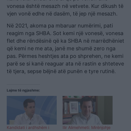
vonesa është mesazh në vetvete. Kur dikush të
vjen vonë edhe në dasëm, të jep një mesazh.
Në 2021, akoma pa mbaruar numërimi, pati
reagim nga SHBA. Sot kemi një vonesë, vonesa
flet dhe rëndësinë që ka SHBA në marrëdhëniet
që kemi ne me ata, janë me shumë zero nga
pas. Përmes heshtjes ata po shprehen, ne kemi
parë se si kanë reaguar ata në rastin e shteteve
të tjera, sepse bëjnë atë punën e tyre rutinë.
Lajme të ngjashme:
Kandidati i ardhshëm i
Ilir Alimehmeti: Mirënjohje