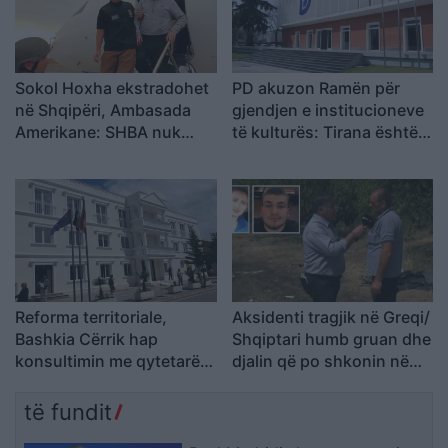
Sokol Hoxha ekstradohet
PD akuzon Ramën për
në Shqipëri, Ambasada
gjendjen e institucioneve
Amerikane: SHBA nuk
të kulturës: Tirana është
është strehë për
pa Muze, Galeri, Teatër
kriminelët që abuzojnë me
dhe Cirk Kombëtar
sistemin e emigracionit
Reforma territoriale,
Aksidenti tragjik në Greqi/
Bashkia Cërrik hap
Shqiptari humb gruan dhe
konsultimin me qytetarët,
djalin që po shkonin në
Doka: Vendimmarrja të
punë: Humba gjithçka…
udhëhiqet nga nevojat e
të fundit
komunitetit