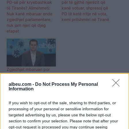
PD-së për kryebashkiak
për të gjithë njerëzit që
të Tiranës? Alimehmeti:
kanë votuar, shpresoj që
Nuk kanë mbaruar ende
PD të ketë rritje në vota,
zgjedhjet parlamentare,
kemi pritshmëri në Tiranë
nuk jam njeri që djeg
etapat
Zgjedhjet mbaruan por
Covid-19 jo, Alimehmeti
ngre alarmin për dy javët
albeu.com -
Do Not Process My Personal
e fundit të majit
Information
If you wish to opt-out of the sale, sharing to third parties, or
processing of your personal or sensitive information for
targeted advertising by us, please use the below opt-out
section to confirm your selection. Please note that after your
opt-out request is processed you may continue seeing