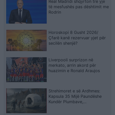
Real Madridi shqyrton tre yje
të mesfushës pas dështimit me
Rodrin
Horoskopi 8 Gusht 2026/
Çfarë kanë rezervuar yjet për
secilën shenjë?
Liverpooli surprizon në
merkato, arrin akord për
huazimin e Ronald Araujos
Strehimoret e së Ardhmes:
Kapsula 35 Mijë Paundëshe
Kundër Plumbave,
Shpërthimeve dhe Fatkeqësive
Natyrore