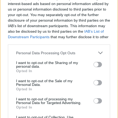
interest-based ads based on personal information utilized by
us or personal information disclosed to third parties prior to
your opt-out. You may separately opt-out of the further
disclosure of your personal information by third parties on the
IAB’s list of downstream participants. This information may
also be disclosed by us to third parties on the
IAB’s List of
Downstream Participants
that may further disclose it to other
third parties.
Shtuar
më
22.05.2025 11:31
Personal Data Processing Opt Outs
Tags:
,
,
11 maji
ilir alimehmeti
SHBA
I want to opt-out of the Sharing of my
personal data.
Opted In
I want to opt-out of the Sale of my
Personal Data.
Opted In
I want to opt-out of processing my
Personal Data for Targeted Advertising.
Opted In
I want to opt-out of Collection, Use,