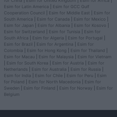
for China
|
Esim for United Kingdom
|
Esim for Africa
|
Esim for Latin America
|
Esim for GCC Gulf
Cooperation Council
|
Esim for Middle East
|
Esim for
South America
|
Esim for Canada
|
Esim for Mexico
|
Esim for Japan
|
Esim for Albania
|
Esim for Kosovo
|
Esim for Switzerland
|
Esim for Tunisia
|
Esim for
South Africa
|
Esim for Algeria
|
Esim for Portugal
|
Esim for Brazil
|
Esim for Argentina
|
Esim for
Colombia
|
Esim for Hong Kong
|
Esim for Thailand
|
Esim for Macau
|
Esim for Malaysia
|
Esim for Vietnam
|
Esim for South Korea
|
Esim for Austria
|
Esim for
Netherlands
|
Esim for Australia
|
Esim for Russia
|
Esim for India
|
Esim for Chile
|
Esim for Peru
|
Esim
for Poland
|
Esim for North Macedonia
|
Esim for
Sweden
|
Esim for Finland
|
Esim for Norway
|
Esim for
Belgium