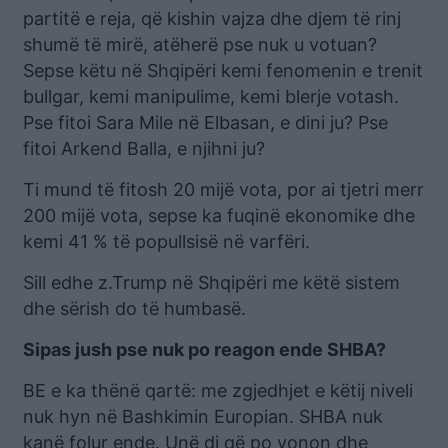
partitë e reja, që kishin vajza dhe djem të rinj
shumë të mirë, atëherë pse nuk u votuan?
Sepse këtu në Shqipëri kemi fenomenin e trenit
bullgar, kemi manipulime, kemi blerje votash.
Pse fitoi Sara Mile në Elbasan, e dini ju? Pse
fitoi Arkend Balla, e njihni ju?
Ti mund të fitosh 20 mijë vota, por ai tjetri merr
200 mijë vota, sepse ka fuqinë ekonomike dhe
kemi 41 % të popullsisë në varfëri.
Sill edhe z.Trump në Shqipëri me këtë sistem
dhe sërish do të humbasë.
Sipas jush pse nuk po reagon ende SHBA?
BE e ka thënë qartë: me zgjedhjet e këtij niveli
nuk hyn në Bashkimin Europian. SHBA nuk
kanë folur ende. Unë di që po vonon dhe