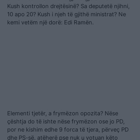
Kush kontrollon drejtësinë? Sa deputetë njihni,
10 apo 20? Kush i njeh të gjithë ministrat? Ne
kemi vetëm një dorë: Edi Ramën.
Elementi tjetër, a frymëzon opozita? Nëse
çështja do të ishte nëse frymëzon ose jo PD,
por ne kishim edhe 9 forca të tjera, përveç PD
dhe PS-së, atëherë pse nuk u votuan këto