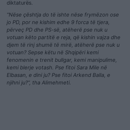
diktaturës.
“Nëse çështja do të ishte nëse frymëzon ose
jo PD, por ne kishim edhe 9 forca të tjera,
përveç PD dhe PS-së, atëherë pse nuk u
votuan këto partitë e reja, që kishin vajza dhe
djem të rinj shumë të mirë, atëherë pse nuk u
votuan? Sepse këtu në Shqipëri kemi
fenomenin e trenit bullgar, kemi manipulime,
kemi blerje votash. Pse fitoi Sara Mile në
Elbasan, e dini ju? Pse fitoi Arkend Balla, e
njihni ju?”, tha Alimehmeti.