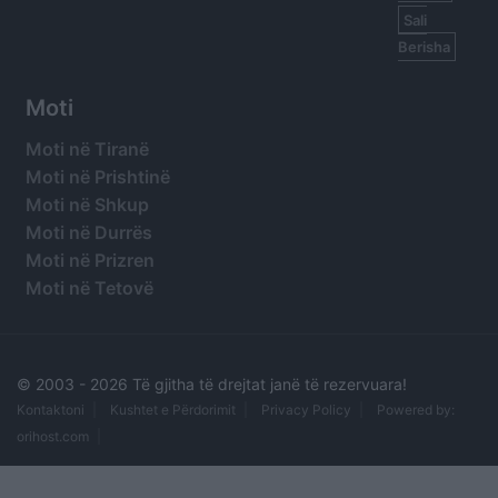
Sali
Berisha
Moti
Moti në Tiranë
Moti në Prishtinë
Moti në Shkup
Moti në Durrës
Moti në Prizren
Moti në Tetovë
© 2003 -
2026 Të gjitha të drejtat janë të rezervuara!
Kontaktoni
Kushtet e Përdorimit
Privacy Policy
Powered by:
orihost.com