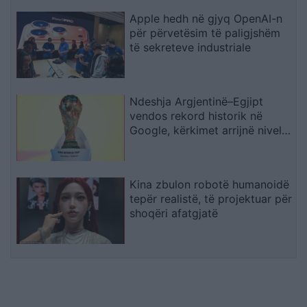
Apple hedh në gjyq OpenAI-n
për përvetësim të paligjshëm
të sekreteve industriale
Ndeshja Argjentinë–Egjipt
vendos rekord historik në
Google, kërkimet arrijnë nivele
të papara
Kina zbulon robotë humanoidë
tepër realistë, të projektuar për
shoqëri afatgjatë