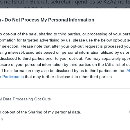
es në fshatin Bularat, sekretar i qendrës së KZAZ në f
rreth orës 20:30, ka konstatuar mungesën e vulës së
 -
Do Not Process My Personal Information
to opt-out of the sale, sharing to third parties, or processing of your per
formation for targeted advertising by us, please use the below opt-out s
r selection. Please note that after your opt-out request is processed y
eing interest-based ads based on personal information utilized by us or
disclosed to third parties prior to your opt-out. You may separately opt-
losure of your personal information by third parties on the IAB’s list of
. This information may also be disclosed by us to third parties on the
IA
Participants
that may further disclose it to other third parties.
l Data Processing Opt Outs
anë Gjykatës së Shkallës së Parë të Juridiksionit të
ejshme.
o opt-out of the Sharing of my personal data.
In