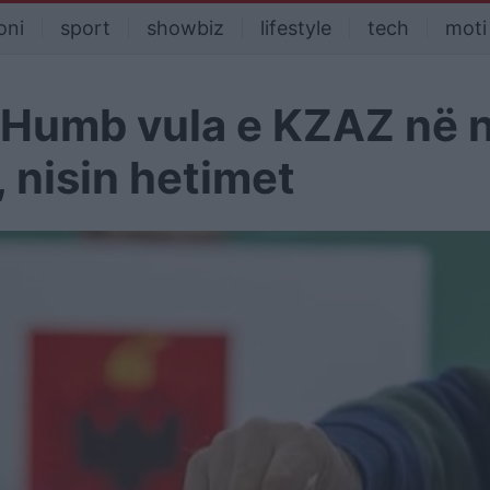
oni
sport
showbiz
lifestyle
tech
moti
/ Humb vula e KZAZ në 
, nisin hetimet