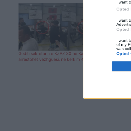
I want t
Opted 
I want 
Advertis
Opted 
I want t
of my P
was col
Goditi sekretarin e KZAZ 30 në Kashar,
Gjendet pa s
Opted 
arrestohet vëzhguesi, në kërkim 40-vjeçari
Gjirokastër,