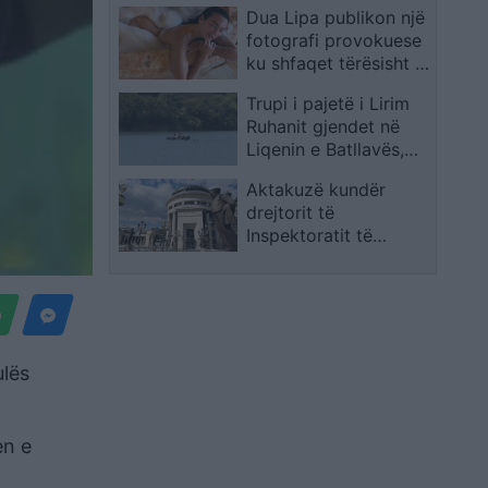
Dua Lipa publikon një
fotografi provokuese
ku shfaqet tërësisht e
zhveshur gjatë muajit
Trupi i pajetë i Lirim
të mjaltit në Itali
Ruhanit gjendet në
Liqenin e Batllavës,
Policia njofton se po
Aktakuzë kundër
vijojnë procedurat e
drejtorit të
nevojshme
Inspektoratit të
Bujqësisë, dyshohet
për kërkesë ryshfeti
prej 100 mijë eurosh
ulës
en e