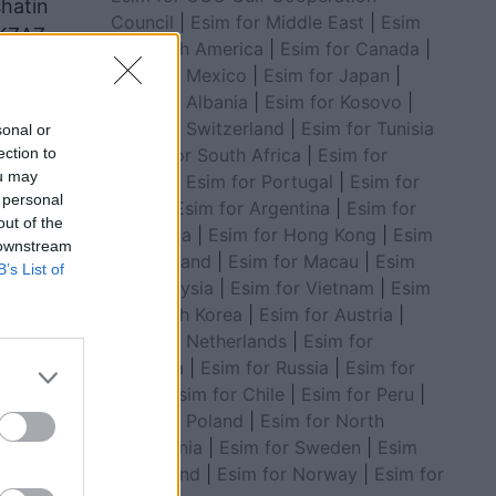
shatin
Council
|
Esim for Middle East
|
Esim
 KZAZ-
for South America
|
Esim for Canada
|
Esim for Mexico
|
Esim for Japan
|
Esim for Albania
|
Esim for Kosovo
|
Esim for Switzerland
|
Esim for Tunisia
sonal or
ection to
|
Esim for South Africa
|
Esim for
ou may
Algeria
|
Esim for Portugal
|
Esim for
 personal
Brazil
|
Esim for Argentina
|
Esim for
out of the
Colombia
|
Esim for Hong Kong
|
Esim
 downstream
for Thailand
|
Esim for Macau
|
Esim
B’s List of
for Malaysia
|
Esim for Vietnam
|
Esim
for South Korea
|
Esim for Austria
|
Esim for Netherlands
|
Esim for
Australia
|
Esim for Russia
|
Esim for
India
|
Esim for Chile
|
Esim for Peru
|
Esim for Poland
|
Esim for North
Macedonia
|
Esim for Sweden
|
Esim
for Finland
|
Esim for Norway
|
Esim for