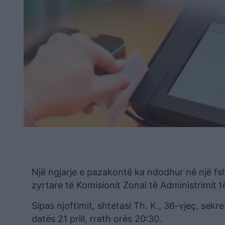
Një ngjarje e pazakontë ka ndodhur në një fs
zyrtare të Komisionit Zonal të Administrimit 
Sipas njoftimit, shtetasi Th. K., 36-vjeç, sek
datës 21 prill, rreth orës 20:30.