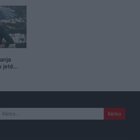
n!
anja
o jetë
itet të
gradë
Search