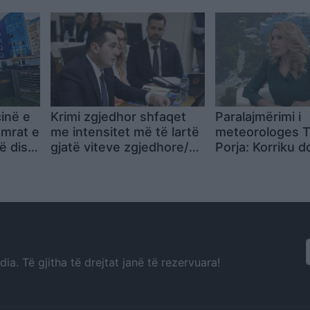
Jepe dorëheqje
inë e
Krimi zgjedhor shfaqet
Paralajmërimi i
emrat e
me intensitet më të lartë
meteorologes T
në disa
gjatë viteve zgjedhore/
Porja: Korriku d
Kreu i SPAK Klodian
“përvëlues”,
Braho raporton në
temperaturat pr
Komisionin për Reformën
kalojnë mbi 41 
Zgjedhore: Në hetime të
celsius
përfshihet edhe gjurmimi
i parasë
a. Të gjitha të drejtat janë të rezervuara!