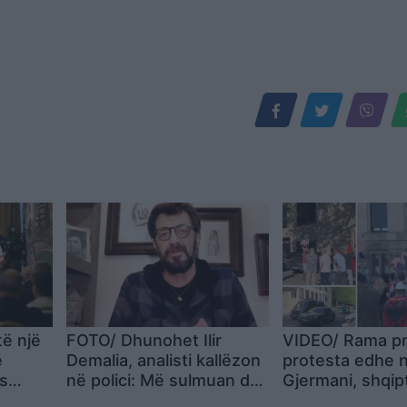
ë një
FOTO/ Dhunohet Ilir
VIDEO/ Rama pr
ë
Demalia, analisti kallëzon
protesta edhe 
es
në polici: Më sulmuan dy
Gjermani, shqip
an nga
persona…
tubim në Düssel