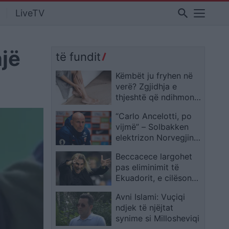
search
LiveTV
një
të fundit
Këmbët ju fryhen në
verë? Zgjidhja e
thjeshtë që ndihmon
ta lehtësoni këtë
“Carlo Ancelotti, po
problem
vijmë” – Solbakken
elektrizon Norvegjinë
para duelit me Brazilin
Beccacece largohet
pas eliminimit të
Ekuadorit, e cilëson
veten të dështuar
Avni Islami: Vuçiqi
ndjek të njëjtat
synime si Millosheviqi