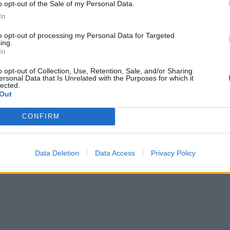
o opt-out of the Sale of my Personal Data.
In
to opt-out of processing my Personal Data for Targeted
ing.
In
o opt-out of Collection, Use, Retention, Sale, and/or Sharing
ersonal Data that Is Unrelated with the Purposes for which it
lected.
henja jete një bari në
Goditi një punonjës policie, bie në
Out
 dyshimet e para
31-vjeçari në Gjirokastër
CONFIRM
Data Deletion
Data Access
Privacy Policy