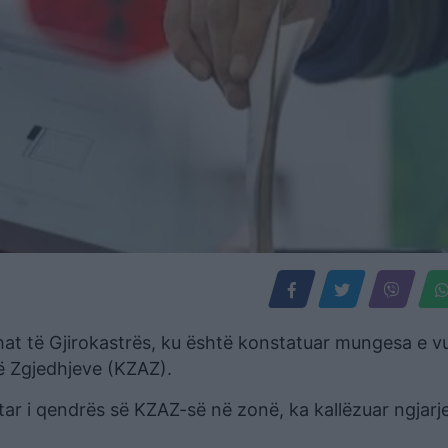
hat të Gjirokastrës, ku është konstatuar mungesa e v
të Zgjedhjeve (KZAZ).
retar i qendrës së KZAZ-së në zonë, ka kallëzuar ngjarj