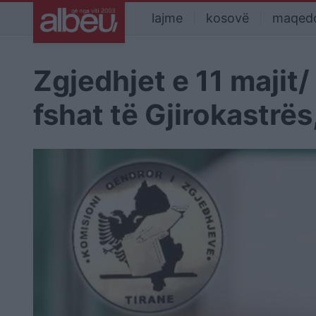
lajme
kosovë
maqed
Zgjedhjet e 11 majit
fshat të Gjirokastrës