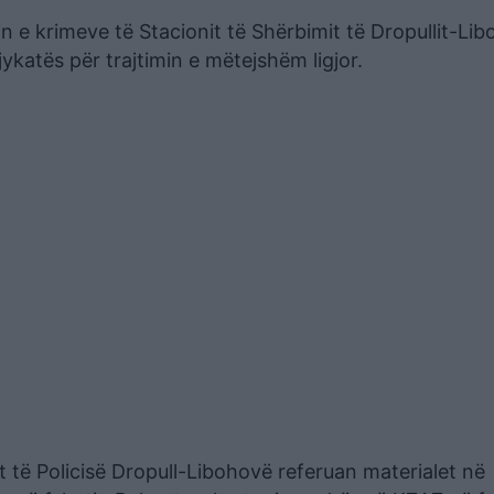
n e krimeve të Stacionit të Shërbimit të Dropullit-Li
ykatës për trajtimin e mëtejshëm ligjor.
t të Policisë Dropull-Libohovë referuan materialet në