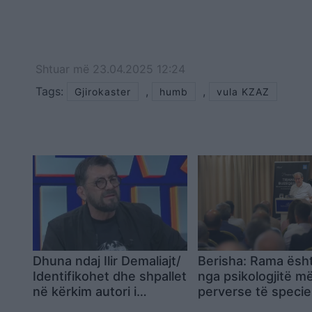
Shtuar
më
23.04.2025 12:24
Tags:
,
,
Gjirokaster
humb
vula KZAZ
Dhuna ndaj Ilir Demaliajt/
Berisha: Rama ësht
Identifikohet dhe shpallet
nga psikologjitë m
në kërkim autori i
perverse të speci
dyshuar, zbardhet
Homo Sapiens, vu