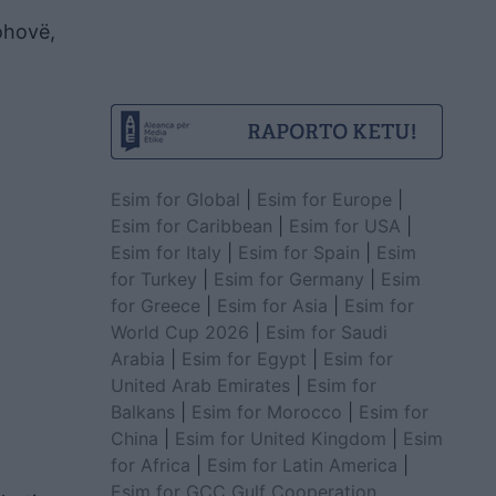
bohovë,
Esim for Global
|
Esim for Europe
|
Esim for Caribbean
|
Esim for USA
|
Esim for Italy
|
Esim for Spain
|
Esim
for Turkey
|
Esim for Germany
|
Esim
for Greece
|
Esim for Asia
|
Esim for
World Cup 2026
|
Esim for Saudi
Arabia
|
Esim for Egypt
|
Esim for
United Arab Emirates
|
Esim for
Balkans
|
Esim for Morocco
|
Esim for
China
|
Esim for United Kingdom
|
Esim
for Africa
|
Esim for Latin America
|
Esim for GCC Gulf Cooperation