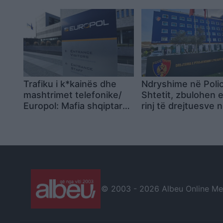
dëshmia e analistit
Kompleksi i Edipit
Trafiku i k*kainës dhe
Ndryshime në Polic
mashtrimet telefonike/
Shtetit, zbulohen 
Europol: Mafia shqiptare
rinj të drejtuesve 
ndër kërcënimet
komisariate
kryesore për BE
© 2003 -
2026 Albeu Online Medi