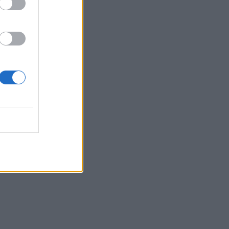
Belgium
 pranga