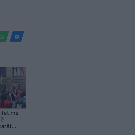
itet me
në
tarët
dorf: