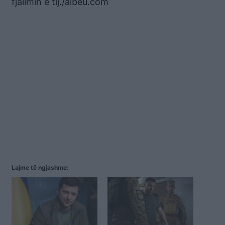
fjalimin e tij./albeu.com
Lajme të ngjashme: