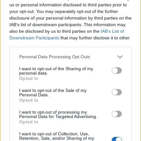
us or personal information disclosed to third parties prior to
Vala e të nxehtit ekstrem,
Itali, alarm i kuq në 27
your opt-out. You may separately opt-out of the further
Hungaria fik ndriçimin
qytete për shkak të vapës
disclosure of your personal information by third parties on the
dekorativ të
ekstreme; zgjatet orari i
IAB’s list of downstream participants. This information may
monumenteve kryesore
vizitave në monumente
also be disclosed by us to third parties on the
IAB’s List of
në Budapest për të
Downstream Participants
that may further disclose it to other
third parties.
kursyer energji
Personal Data Processing Opt Outs
I want to opt-out of the Sharing of my
personal data.
Opted In
Londra shpall masa të reja
Alarm në Greqi, Kosturi
ndaj Moskës: sanksione
futet në karantinë pas
I want to opt-out of the Sale of my
Personal Data.
për 6 banka dhe cisternat
rasteve të lisë së deleve
Opted In
e naftës ruse
dhe dhive, bllokohet
lëvizja e bagëtive
të fundit
I want to opt-out of processing my
Personal Data for Targeted Advertising.
Opted In
Rodri humbi durimin me Real
Madridin, zbardhen detajet e
I want to opt-out of Collection, Use,
Retention, Sale, and/or Sharing of my
marrëveshjes së tij me