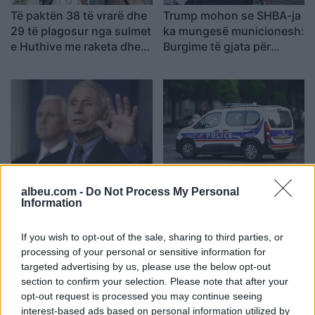
Të paktën 38 të vrarë dhe
Trump mohon se SHBA-ja
29 të plagosur nga sulmet
ka mungesë municionesh:
e Huthive me raketa dhe
Burgime të gjata për
dronë kundër ushtrisë së
publikuesit e deklaratave
Jemenit
tradhtare
Senati amerikan e shpall
Mashtruesit u hoqën si
Anthony Faucin fajtor për
punonjës sigurie, çiftit të
albeu.com -
Do Not Process My Personal
Information
shpërfillje të Kongresit
pensionistëve në Francë i
pasi nuk iu përgjigj
grabiten ar dhe bizhuteri
If you wish to opt-out of the sale, sharing to third parties, or
pyetjeve mbi pandeminë e
me vlerë 1.1 milion euro
processing of your personal or sensitive information for
Covid-19
targeted advertising by us, please use the below opt-out
section to confirm your selection. Please note that after your
opt-out request is processed you may continue seeing
interest-based ads based on personal information utilized by