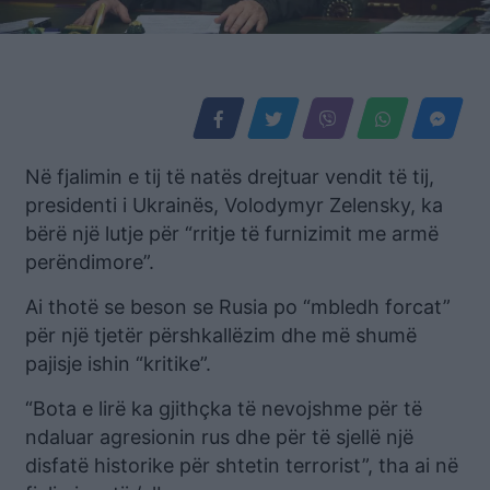
Në fjalimin e tij të natës drejtuar vendit të tij,
presidenti i Ukrainës, Volodymyr Zelensky, ka
bërë një lutje për “rritje të furnizimit me armë
perëndimore”.
Ai thotë se beson se Rusia po “mbledh forcat”
për një tjetër përshkallëzim dhe më shumë
pajisje ishin “kritike”.
“Bota e lirë ka gjithçka të nevojshme për të
ndaluar agresionin rus dhe për të sjellë një
disfatë historike për shtetin terrorist”, tha ai në