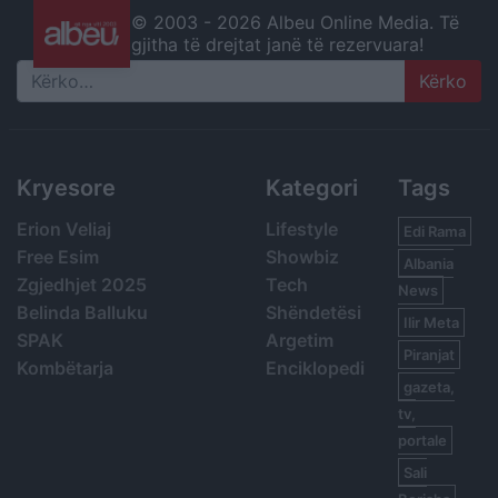
© 2003 -
2026 Albeu Online Media. Të
gjitha të drejtat janë të rezervuara!
Search
Kryesore
Kategori
Tags
Erion Veliaj
Lifestyle
Edi Rama
Free Esim
Showbiz
Albania
Zgjedhjet 2025
Tech
News
Belinda Balluku
Shëndetësi
Ilir Meta
SPAK
Argetim
Piranjat
Kombëtarja
Enciklopedi
gazeta,
tv,
portale
Sali