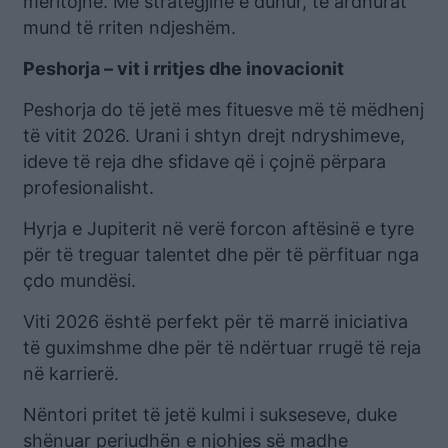
meritojnë. Me strategjinë e duhur, të ardhurat
mund të rriten ndjeshëm.
Peshorja – vit i rritjes dhe inovacionit
Peshorja do të jetë mes fituesve më të mëdhenj
të vitit 2026. Urani i shtyn drejt ndryshimeve,
ideve të reja dhe sfidave që i çojnë përpara
profesionalisht.
Hyrja e Jupiterit në verë forcon aftësinë e tyre
për të treguar talentet dhe për të përfituar nga
çdo mundësi.
Viti 2026 është perfekt për të marrë iniciativa
të guximshme dhe për të ndërtuar rrugë të reja
në karrierë.
Nëntori pritet të jetë kulmi i sukseseve, duke
shënuar periudhën e njohjes së madhe