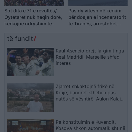
Sot dita e 71 e revoltës/
Pas dy vitesh në kërkim
Qytetaret nuk heqin dorë,
për dosjen e inceneratorit
kërkojnë ndryshim të
të Tiranës, arrestohet
klasës politike: Rama jep
Renardo Nallbani në
dorëheqjen
Palasë
të fundit
Raul Asencio drejt largimit nga
Real Madridi, Marseille shfaq
interes
Zjarret shkaktojnë frikë në
Krujë, banorët kthehen pas
natës së vështirë, Aulon Kalaja:
Banesat u shpëtuan
Pa konstituimin e Kuvendit,
Kosova shkon automatikisht në