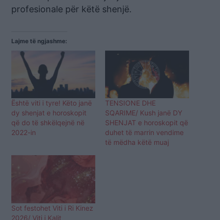
profesionale për këtë shenjë.
Lajme të ngjashme:
Është viti i tyre! Këto janë
TENSIONE DHE
dy shenjat e horoskopit
SQARIME/ Kush janë DY
që do të shkëlqejnë në
SHENJAT e horoskopit që
2022-in
duhet të marrin vendime
të mëdha këtë muaj
Sot festohet Viti i Ri Kinez
2026/ Viti i Kalit