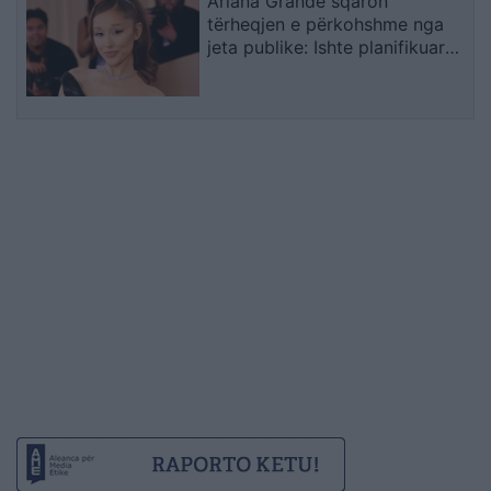
Ariana Grande sqaron
tërheqjen e përkohshme nga
jeta publike: Ishte planifikuar
prej kohësh, jo një vendim
impulsiv