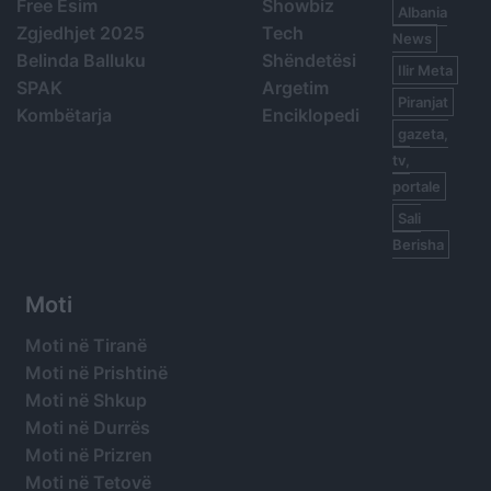
Free Esim
Showbiz
Albania
Zgjedhjet 2025
Tech
News
Belinda Balluku
Shëndetësi
Ilir Meta
SPAK
Argetim
Piranjat
Kombëtarja
Enciklopedi
gazeta,
tv,
portale
Sali
Berisha
Moti
Moti në Tiranë
Moti në Prishtinë
Moti në Shkup
Moti në Durrës
Moti në Prizren
Moti në Tetovë