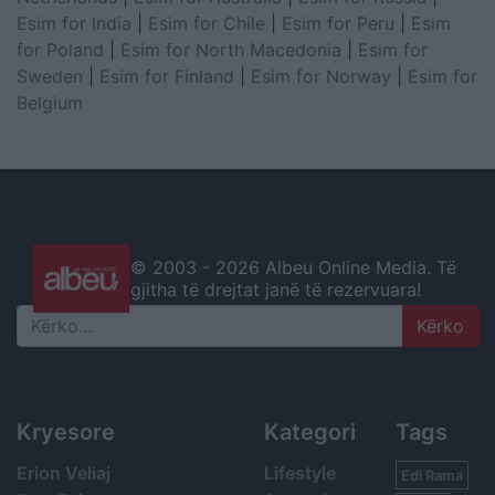
Esim for India
|
Esim for Chile
|
Esim for Peru
|
Esim
for Poland
|
Esim for North Macedonia
|
Esim for
Sweden
|
Esim for Finland
|
Esim for Norway
|
Esim for
Belgium
© 2003 -
2026 Albeu Online Media. Të
gjitha të drejtat janë të rezervuara!
Search
Kryesore
Kategori
Tags
Erion Veliaj
Lifestyle
Edi Rama