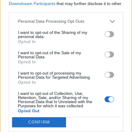
Downstream Participants
that may further disclose it to other
third parties.
Personal Data Processing Opt Outs
I want to opt-out of the Sharing of my
personal data.
Opted In
I want to opt-out of the Sale of my
Personal Data.
Opted In
Zjarret shkaktojnë frikë në
FOTOT/ Me tatuazh dhe
I want to opt-out of processing my
Personal Data for Targeted Advertising.
Krujë, banorët kthehen
orë në dorë, kush është
Opted In
pas natës së vështirë,
mashkulli që shoqëron
Aulon Kalaja: Banesat u
Luana Vjollcën me
I want to opt-out of Collection, Use,
shpëtuan
pushime?!
Retention, Sale, and/or Sharing of my
Personal Data that Is Unrelated with the
Purposes for which it was collected.
Opted Out
CONFIRM