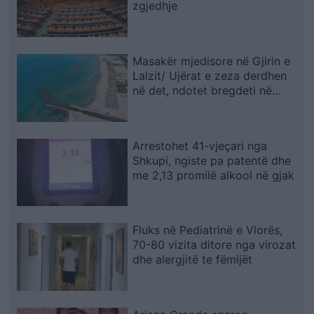
zgjedhje
Masakër mjedisore në Gjirin e
Lalzit/ Ujërat e zeza derdhen
në det, ndotet bregdeti në
kulmin e sezonit
Arrestohet 41-vjeçari nga
Shkupi, ngiste pa patentë dhe
me 2,13 promilë alkool në gjak
Fluks në Pediatrinë e Vlorës,
70-80 vizita ditore nga virozat
dhe alergjitë te fëmijët