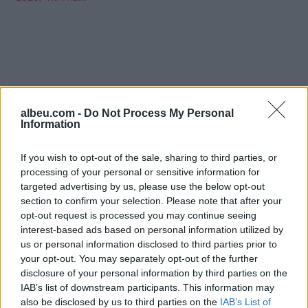
albeu.com -
Do Not Process My Personal
Information
If you wish to opt-out of the sale, sharing to third parties, or
processing of your personal or sensitive information for
targeted advertising by us, please use the below opt-out
section to confirm your selection. Please note that after your
opt-out request is processed you may continue seeing
interest-based ads based on personal information utilized by
Shtuar
më
8.12.2025 10:13
us or personal information disclosed to third parties prior to
Tags:
,
,
,
,
your opt-out. You may separately opt-out of the further
2026
Demi
luani
peshorja
disclosure of your personal information by third parties on the
sukses
IAB’s list of downstream participants. This information may
also be disclosed by us to third parties on the
IAB’s List of