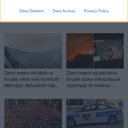
Kriset raporti mes Butrint
E bujshme në Itali, Maldini
Data Deletion
Data Access
Privacy Policy
Imerit dhe aktores turke
rrëfen të vërtetën e plotë
Su Burcu? Detaji që ngriti
pas dorëheqjes:
dyshimet
Presidenti Malago na tha
mos prekni…
Zjarri masiv në Malin e
Zjarri masiv që përfshiu
Krujës vihet nën kontroll/
Krujën duke shkrumbuar
Mbrojtja: Aktualisht një
sipërfaqe të mëdha/
vatër aktive
Rama: Shmangëm një
bilanc tragjik