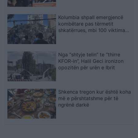
Kolumbia shpall emergjencë
kombëtare pas tërmetit
shkatërrues, mbi 100 viktima
dhe dhjetëra ndërtesa të
rrënuara
Nga “shtyje telin” te “thirre
KFOR-in”, Halil Geci ironizon
opozitën për urën e Ibrit
Shkenca tregon kur është koha
më e përshtatshme për të
ngrënë darkë