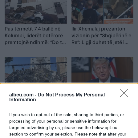
Pas tërmetit 7.4 ballë në
Ilir Xhemalaj prezanton
Kolumbi, liderët botërorë
vizionin për “Shqipërinë e
premtojnë ndihmë: “Do të
Re”: Ligji duhet të jetë i
mobilizohemi sa herë të
barabartë dhe shteti t’u
na kërkohet
shërbejë qytetarëve
albeu.com -
Do Not Process My Personal
Kolumbia shpall
Trump pritet të firmosë
Information
emergjencë kombëtare
urdhrin ekzekutiv për
pas tërmetit shkatërrues,
reduktimin e vaksinave të
If you wish to opt-out of the sale, sharing to third parties, or
mbi 100 viktima dhe
rekomanduara për fëmijët
processing of your personal or sensitive information for
dhjetëra ndërtesa të
targeted advertising by us, please use the below opt-out
rrënuara
section to confirm your selection. Please note that after your