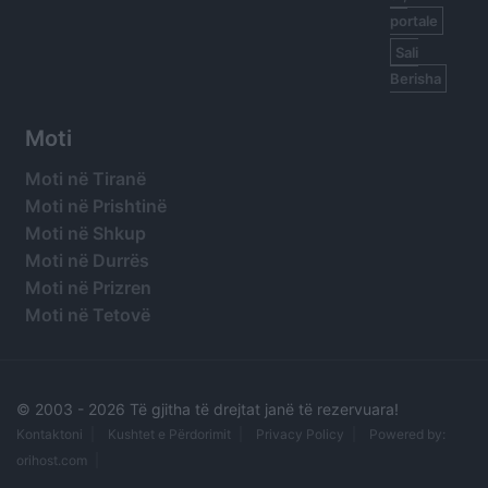
portale
Sali
Berisha
Moti
Moti në Tiranë
Moti në Prishtinë
Moti në Shkup
Moti në Durrës
Moti në Prizren
Moti në Tetovë
© 2003 -
2026 Të gjitha të drejtat janë të rezervuara!
Kontaktoni
Kushtet e Përdorimit
Privacy Policy
Powered by:
orihost.com