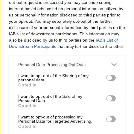
opt-out request is processed you may continue seeing
interest-based ads based on personal information utilized by
us or personal information disclosed to third parties prior to
your opt-out. You may separately opt-out of the further
disclosure of your personal information by third parties on the
Autostrada Elbasan-
FOTO/ Tërmeti me
IAB’s list of downstream participants. This information may
Rrogozhinë, ARRSH: Nyja
magnitudë 7.4 godet
also be disclosed by us to third parties on the
IAB’s List of
lidhëse në Papër do të
Kolumbinë, 110 viktima
Downstream Participants
that may further disclose it to other
ndërtohet në një fazë të
dhe persona ende të
third parties.
dytë
bllokuar nën rrënoja
Personal Data Processing Opt Outs
I want to opt-out of the Sharing of my
personal data.
Opted In
I want to opt-out of the Sale of my
Panik në Torino, automjeti
Protestuesit marshojnë
Personal Data.
Opted In
godet disa persona pranë
drejt Kryeministrisë: “Edi
një lokali, dy të lënduar në
Rama o tradhtar!”,
I want to opt-out of processing my
gjendje të rëndë
kërkohet dorëheqja e tij
Personal Data for Targeted Advertising.
Opted In
të fundit