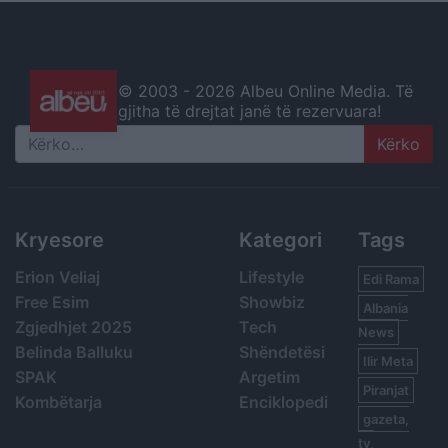
© 2003 -
2026 Albeu Online Media. Të
gjitha të drejtat janë të rezervuara!
Search
Kryesore
Kategori
Tags
Erion Veliaj
Lifestyle
Edi Rama
Free Esim
Showbiz
Albania
Zgjedhjet 2025
Tech
News
Belinda Balluku
Shëndetësi
Ilir Meta
SPAK
Argetim
Piranjat
Kombëtarja
Enciklopedi
gazeta,
tv,