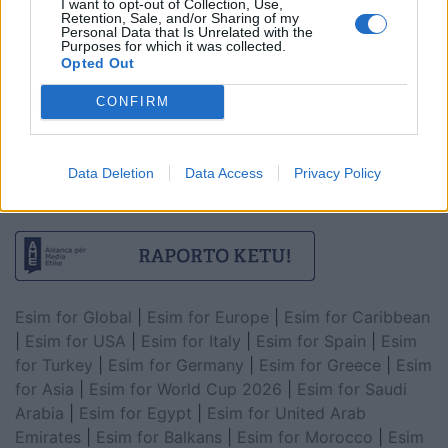
I want to opt-out of Collection, Use,
Retention, Sale, and/or Sharing of my
Personal Data that Is Unrelated with the
Purposes for which it was collected.
Opted Out
CONFIRM
Data Deletion
Data Access
Privacy Policy
Esim for Global
|
Esim for Europe
|
Esim for Caribbean
|
Esim for USA
|
Esim for Italy
|
Esim for Spain
|
Esim
for Turkey
|
Esim for Germany
|
Esim for Greece
|
Esim
for Asia
|
Esim for World Cup 2026
|
Esim for Saudi
Arabia
|
Esim for Egypt
|
Esim for United Arab
Emirates
|
Esim for Balkans
|
Esim for Morocco
|
Esim