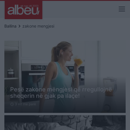
keyboard_arrow_right
Ballina
zakone mengjesi
Pesë zakone mëngjesi që rregullojnë
sheqerin në gjak pa ilaçe!
3 vit me parë
schedule