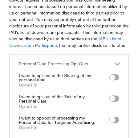
interest-based ads based on personal information utilized by
Smart #2 sjell sërish makinën e
us or personal information disclosed to third parties prior to
vogël urbane elektrike me dy
your opt-out. You may separately opt-out of the further
vende
disclosure of your personal information by third parties on the
IAB’s list of downstream participants. This information may
also be disclosed by us to third parties on the
IAB’s List of
Downstream Participants
that may further disclose it to other
Mercedes-AMG CLA 45
third parties.
elektrik thyen rekordin e klasës
së tij në Nürburgring
Personal Data Processing Opt Outs
I want to opt-out of the Sharing of my
personal data.
Opted In
Teleskopi më i fuqishëm diellor
zbulon vorbullat që ndikojnë
I want to opt-out of the Sale of my
në motin hapësinor dhe Tokë
Personal Data.
Opted In
I want to opt-out of processing my
Personal Data for Targeted Advertising.
Opted In