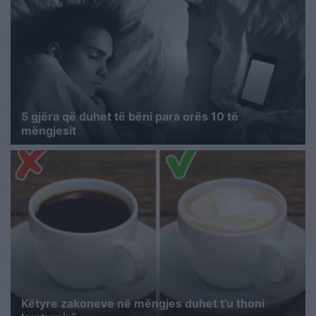
5 gjëra që duhet të bëni para orës 10 të
mëngjesit
Këtyre zakoneve në mëngjes duhet t’u thoni