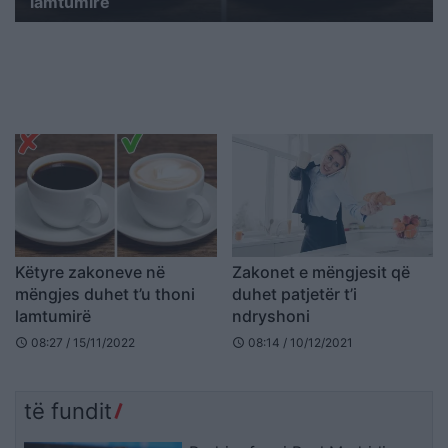
lamtumirë
Këtyre zakoneve në
Zakonet e mëngjesit që
mëngjes duhet t’u thoni
duhet patjetër t’i
lamtumirë
ndryshoni
08:27 / 15/11/2022
08:14 / 10/12/2021
schedule
schedule
të fundit