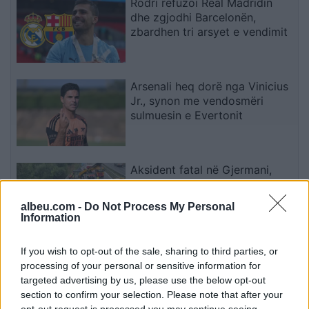
Rodri refuzoi Real Madridin
dhe zgjodhi Barcelonën,
zbardhen tri arsyet e vendimit
Arsenali heq dorë nga Vinicius
Jr., synon me vendosmëri
sulmuesin e Evertonit
Aksident fatal në Gjermani,
humbin jetën tre anëtarë të një
familjeje nga Ferizaji që po
albeu.com -
Do Not Process My Personal
ktheheshin nga Kosova
Information
If you wish to opt-out of the sale, sharing to third parties, or
UBTech nxjerr robotët
processing of your personal or sensitive information for
humanoidë me pamje njerëzore
targeted advertising by us, please use the below opt-out
për shoqëri afatgjatë
section to confirm your selection. Please note that after your
opt-out request is processed you may continue seeing