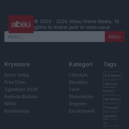
© 2003 -
2026 Albeu Online Media. Të
gjitha të drejtat janë të rezervuara!
Search
Kryesore
Kategori
Tags
Erion Veliaj
Lifestyle
Edi Rama
Free Esim
Showbiz
Albania
Zgjedhjet 2025
Tech
News
Belinda Balluku
Shëndetësi
Ilir Meta
SPAK
Argetim
Piranjat
Kombëtarja
Enciklopedi
gazeta,
tv,