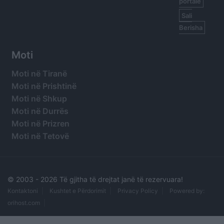
portale
Sali
Berisha
Moti
Moti në Tiranë
Moti në Prishtinë
Moti në Shkup
Moti në Durrës
Moti në Prizren
Moti në Tetovë
© 2003 -
2026 Të gjitha të drejtat janë të rezervuara!
Kontaktoni
Kushtet e Përdorimit
Privacy Policy
Powered by:
orihost.com