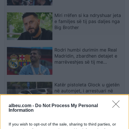
Miri rrëfen si ka ndryshuar jeta
e familjes së tij pas daljes nga
Big Brother
Rodri humbi durimin me Real
Madridin, zbardhen detajet e
marrëveshjes së tij me
Barcelonën
Katër pistoleta Glock u gjetën
në automjet, i arrestuari në
Sarandë: Më thanë se ishin
lodra
albeu.com -
Do Not Process My Personal
Information
Afati kushtetues po afrohet,
If you wish to opt-out of the sale, sharing to third parties, or
opozita kritikohet për bllokimin