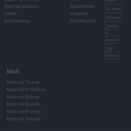
News
Belinda Balluku
Shëndetësi
Ilir Meta
SPAK
Argetim
Piranjat
Kombëtarja
Enciklopedi
gazeta,
tv,
portale
Sali
Berisha
Moti
Moti në Tiranë
Moti në Prishtinë
Moti në Shkup
Moti në Durrës
Moti në Prizren
Moti në Tetovë