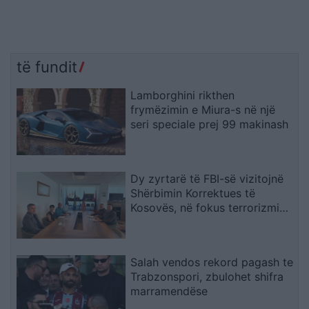
të fundit
Lamborghini rikthen
frymëzimin e Miura-s në një
seri speciale prej 99 makinash
Dy zyrtarë të FBI-së vizitojnë
Shërbimin Korrektues të
Kosovës, në fokus terrorizmi
dhe rreziqet e sigurisë
Salah vendos rekord pagash te
Trabzonspori, zbulohet shifra
marramendëse