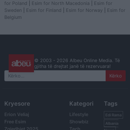
for Poland
|
Esim for North Macedonia
|
Esim for
Sweden
|
Esim for Finland
|
Esim for Norway
|
Esim for
Belgium
© 2003 -
2026 Albeu Online Media. Të
gjitha të drejtat janë të rezervuara!
Search
Kryesore
Kategori
Tags
Erion Veliaj
Lifestyle
Edi Rama
Free Esim
Showbiz
Albania
Zgjedhjet 2025
Tech