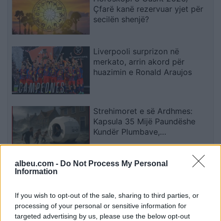
Çfarë kanë rezervuar yjet për
secilën shenjë?
Liverpooli surprizon në
merkato, arrin akord për
huazimin e Ronald Araujos
Strehimoret e së Ardhmes:
Kapsula 35 Mijë Paundëshe
Kundër Plumbave,
Shpërthimeve dhe Fatkeqësive
Natyrore
albeu.com -
Do Not Process My Personal
Apple hedh në gjyq OpenAI-n
Information
për përvetësim të paligjshëm
të sekreteve industriale
If you wish to opt-out of the sale, sharing to third parties, or
processing of your personal or sensitive information for
targeted advertising by us, please use the below opt-out