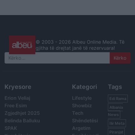
© 2003 -
2026 Albeu Online Media. Të
gjitha të drejtat janë të rezervuara!
Search
Kryesore
Kategori
Tags
Erion Veliaj
Lifestyle
Edi Rama
Free Esim
Showbiz
Albania
Zgjedhjet 2025
Tech
News
Belinda Balluku
Shëndetësi
Ilir Meta
SPAK
Argetim
Piranjat