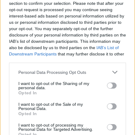
section to confirm your selection. Please note that after your
opt-out request is processed you may continue seeing
interest-based ads based on personal information utilized by
us or personal information disclosed to third parties prior to
your opt-out. You may separately opt-out of the further
disclosure of your personal information by third parties on the
IAB’s list of downstream participants. This information may
also be disclosed by us to third parties on the
IAB’s List of
Downstream Participants
that may further disclose it to other
third parties.
Personal Data Processing Opt Outs
I want to opt-out of the Sharing of my
personal data.
Opted In
I want to opt-out of the Sale of my
Personal Data.
Opted In
Esim for Global
|
Esim for Europe
|
Esim for Caribbean
|
Esim for USA
|
Esim for Italy
|
Esim for Spain
|
Esim
I want to opt-out of processing my
for Turkey
|
Esim for Germany
|
Esim for Greece
|
Esim
Personal Data for Targeted Advertising.
Opted In