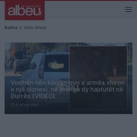
keyboard_arrow_right
Ballina
xhiro ditore
Vodhën nën kërcënimin e armës xhiron
e një biznesi, në pranga dy hajdutët në
Durrës (VIDEO)
4 vit me parë
schedule