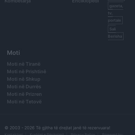
Kombëtarja
Enciklopedi
gazeta,
tv,
portale
Sali
Berisha
Moti
Moti në Tiranë
Moti në Prishtinë
Moti në Shkup
Moti në Durrës
Moti në Prizren
Moti në Tetovë
© 2003 -
2026 Të gjitha të drejtat janë të rezervuara!
Kontaktoni
Kushtet e Përdorimit
Privacy Policy
Powered by: