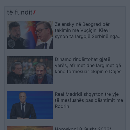
të fundit
Zelensky në Beograd për
takimin me Vuçiçin: Kievi
synon ta largojë Serbinë nga
kampi rus
Dinamo rindërtohet gjatë
verës, afrimet dhe largimet që
kanë formësuar ekipin e Dajës
Real Madridi shqyrton tre yje
të mesfushës pas dështimit me
Rodrin
Horoskopi 8 Gusht 2026/