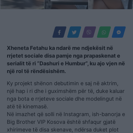
Xheneta Fetahu ka ndarë me ndjekësit në
rrjetet sociale disa pamje nga prapaskenat e
serialit të ri “Dashuri e Humbur”, ku ajo vjen në
një rol të rëndësishëm.
Ky projekt shënon debutimin e saj në aktrim,
një hap i ri dhe i guximshëm për të, duke kaluar
nga bota e rrjeteve sociale dhe modelingut në
atë të kinemasë.
Në imazhet që solli në Instagram, ish-banorja e
Big Brother VIP Kosova është shfaqur gjatë
xhirimeve të disa skenave, ndërsa duket plot