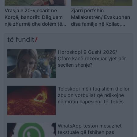
Vrasja e 20-vjeçarit në
Zjarri përfshin
Korçë, banorët: Dëgjuam
Mallakastrën/ Evakuohen
një zhurmë dhe dolëm të
disa familje në Koilac,
shihnim çfarë kishte
flakët afrohen pranë
ndodhur
banesave
të fundit
Horoskopi 9 Gusht 2026/
Çfarë kanë rezervuar yjet për
secilën shenjë?
Teleskopi më i fuqishëm diellor
zbulon vorbullat që ndikojnë
në motin hapësinor të Tokës
WhatsApp teston mesazhet
tekstuale që fshihen pas