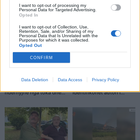
I want to opt-out of processing my
Protestuesit vijojnë
Ditëve shumë të nxehta
Personal Data for Targeted Advertising.
marshimin pa u ndalur:
po u vjen fundi?
Opted In
Shqipëria e rinisë, jo e
Meteorologia tregon se
I want to opt-out of Collection, Use,
partisë!
kur nis rënia e
Retention, Sale, and/or Sharing of my
temperaturave
Personal Data that Is Unrelated with the
Purposes for which it was collected.
Opted Out
CONFIRM
Zjarri në Krujë, Nufi dhe
E ndoqi me automatik dhe
Data Deletion
Data Access
Privacy Policy
Lamallari: Forcat po
vrau mikun e fëmijërisë,
ndërhyjnë nga toka dhe
identifikohet autori i
ajri
dyshuar që është në
kërkim