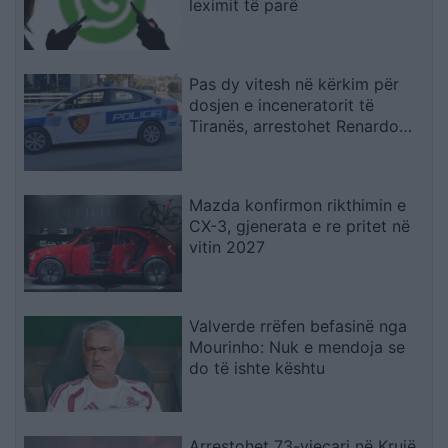
leximit të parë
Pas dy vitesh në kërkim për
dosjen e inceneratorit të
Tiranës, arrestohet Renardo
Nallbani në Palasë
Mazda konfirmon rikthimin e
CX-3, gjenerata e re pritet në
vitin 2027
Valverde rrëfen befasinë nga
Mourinho: Nuk e mendoja se
do të ishte kështu
Arrestohet 73-vjeçari në Krujë,