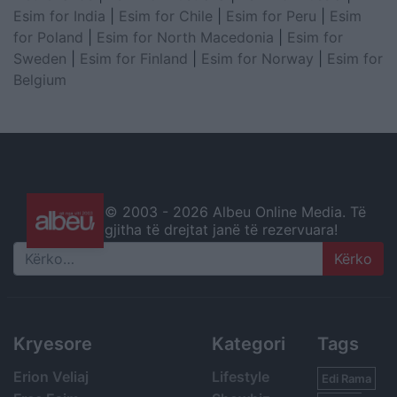
Esim for India
|
Esim for Chile
|
Esim for Peru
|
Esim
for Poland
|
Esim for North Macedonia
|
Esim for
Sweden
|
Esim for Finland
|
Esim for Norway
|
Esim for
Belgium
© 2003 -
2026 Albeu Online Media. Të
gjitha të drejtat janë të rezervuara!
Search
Kryesore
Kategori
Tags
Erion Veliaj
Lifestyle
Edi Rama