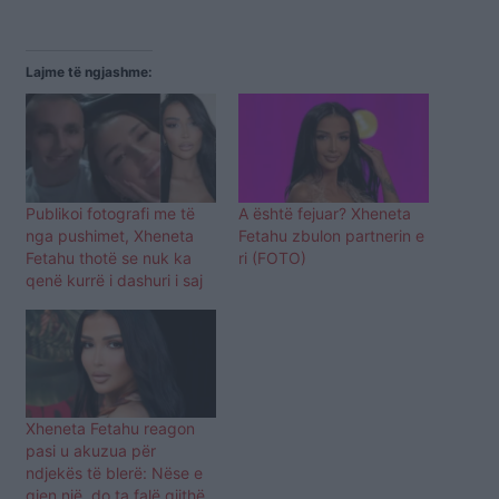
Lajme të ngjashme:
Publikoi fotografi me të
A është fejuar? Xheneta
nga pushimet, Xheneta
Fetahu zbulon partnerin e
Fetahu thotë se nuk ka
ri (FOTO)
qenë kurrë i dashuri i saj
Xheneta Fetahu reagon
pasi u akuzua për
ndjekës të blerë: Nëse e
gjen një, do ta falë gjithë