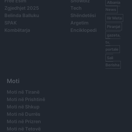
Free Esim
Showbiz
Albania
Zgjedhjet 2025
Tech
News
Belinda Balluku
Shëndetësi
Ilir Meta
SPAK
Argetim
Piranjat
Kombëtarja
Enciklopedi
gazeta,
tv,
portale
Sali
Berisha
Moti
Moti në Tiranë
Moti në Prishtinë
Moti në Shkup
Moti në Durrës
Moti në Prizren
Moti në Tetovë