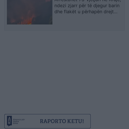
ndezi zjarr për të djegur barin
dhe flakët u përhapën drejt
malit