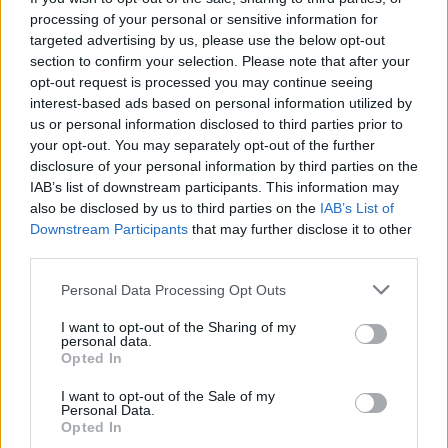
processing of your personal or sensitive information for
targeted advertising by us, please use the below opt-out
section to confirm your selection. Please note that after your
opt-out request is processed you may continue seeing
interest-based ads based on personal information utilized by
us or personal information disclosed to third parties prior to
your opt-out. You may separately opt-out of the further
disclosure of your personal information by third parties on the
IAB’s list of downstream participants. This information may
also be disclosed by us to third parties on the
IAB’s List of
Downstream Participants
that may further disclose it to other
Pas dy vitesh në kërkim
Përfundon pas 4 orësh
third parties.
për dosjen e inceneratorit
protesta kundër klasës
të Tiranës, arrestohet
politike: “Nesër më
Personal Data Processing Opt Outs
Renardo Nallbani në
shumë!”
Palasë
I want to opt-out of the Sharing of my
personal data.
Opted In
I want to opt-out of the Sale of my
Personal Data.
Opted In