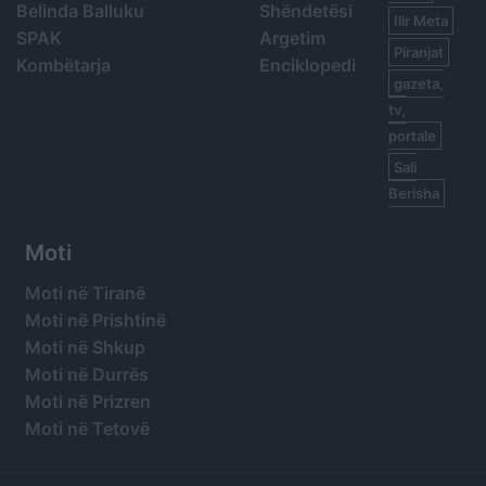
Belinda Balluku
Shëndetësi
Ilir Meta
SPAK
Argetim
Piranjat
Kombëtarja
Enciklopedi
gazeta,
tv,
portale
Sali
Berisha
Moti
Moti në Tiranë
Moti në Prishtinë
Moti në Shkup
Moti në Durrës
Moti në Prizren
Moti në Tetovë