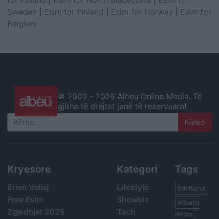
Sweden
|
Esim for Finland
|
Esim for Norway
|
Esim for
Belgium
© 2003 -
2026 Albeu Online Media. Të
gjitha të drejtat janë të rezervuara!
Search
Kryesore
Kategori
Tags
Erion Veliaj
Lifestyle
Edi Rama
Free Esim
Showbiz
Albania
Zgjedhjet 2025
Tech
News