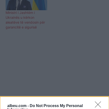
Ministri i Jashtëm i
Ukrainës u kërkon
aleatëve të vendosin për
garancitë e sigurisë
albeu.com -
Do Not Process My Personal