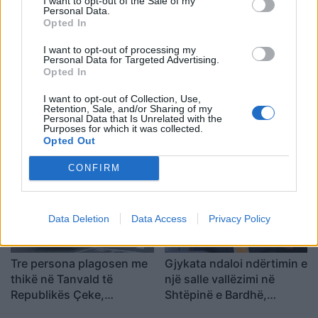
I want to opt-out of the Sale of my
Personal Data.
Opted In
I want to opt-out of processing my
Personal Data for Targeted Advertising.
Opted In
I want to opt-out of Collection, Use,
Përplasje për emigrantët
Goditjet ruse me dronë
Retention, Sale, and/or Sharing of my
në Ceuta, Spanja rikthen
dhe bomba në Ukrainë
Personal Data that Is Unrelated with the
Purposes for which it was collected.
kontrollet kufitare ndaj
lënë dy të vdekur dhe
Opted Out
udhëtarëve nga Italia
gjashtë të plagosur
CONFIRM
Data Deletion
Data Access
Privacy Policy
Tre persona plagosen me
Gjykata ndaloi ndërtimin e
thikë në Tanvald të
një salle vallëzimi në
Republikës Çeke,
Shtëpinë e Bardhë,
arrestohet autori
reagon Trump: Do ta