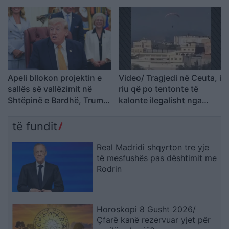
çojmë çështjen në
Gjykatën e Lartë
Apeli bllokon projektin e
Video/ Tragjedi në Ceuta, i
sallës së vallëzimit në
riu që po tentonte të
Shtëpinë e Bardhë, Trump
kalonte ilegalisht nga
paralajmëron ankim në
Maroku me parashutë bie
Supreme: Vendim politik
në det dhe vdes
të fundit
dhe i tmerrshëm
Real Madridi shqyrton tre yje
të mesfushës pas dështimit me
Rodrin
Horoskopi 8 Gusht 2026/
Çfarë kanë rezervuar yjet për