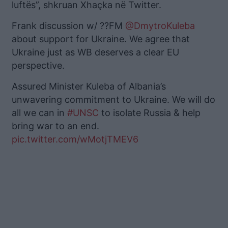
luftës”, shkruan Xhaçka në Twitter.
Frank discussion w/ ??FM
@DmytroKuleba
about support for Ukraine. We agree that
Ukraine just as WB deserves a clear EU
perspective.
Assured Minister Kuleba of Albania’s
unwavering commitment to Ukraine. We will do
all we can in
#UNSC
to isolate Russia & help
bring war to an end.
pic.twitter.com/wMotjTMEV6