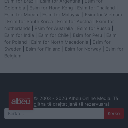
Esim for Brazil
|
Esim for Argentina
|
Esim for
Colombia
|
Esim for Hong Kong
|
Esim for Thailand
|
Esim for Macau
|
Esim for Malaysia
|
Esim for Vietnam
|
Esim for South Korea
|
Esim for Austria
|
Esim for
Netherlands
|
Esim for Australia
|
Esim for Russia
|
Esim for India
|
Esim for Chile
|
Esim for Peru
|
Esim
for Poland
|
Esim for North Macedonia
|
Esim for
Sweden
|
Esim for Finland
|
Esim for Norway
|
Esim for
Belgium
© 2003 -
2026 Albeu Online Media. Të
gjitha të drejtat janë të rezervuara!
Search