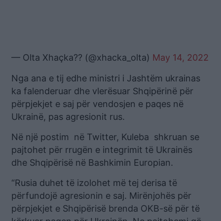
— Olta Xhaçka?? (@xhacka_olta)
May 14, 2022
Nga ana e tij edhe ministri i Jashtëm ukrainas
ka falenderuar dhe vlerësuar Shqipërinë për
përpjekjet e saj për vendosjen e paqes në
Ukrainë, pas agresionit rus.
Në një postim në Twitter, Kuleba shkruan se
pajtohet për rrugën e integrimit të Ukrainës
dhe Shqipërisë në Bashkimin Europian.
“Rusia duhet të izolohet më tej derisa të
përfundojë agresionin e saj. Mirënjohës për
përpjekjet e Shqipërisë brenda OKB-së për të