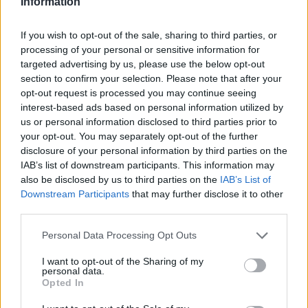
Information
Shtuar
më
14.05.2022 19:11
Tags:
,
,
Bashkimi Europian
dmytro kuleba
If you wish to opt-out of the sale, sharing to third parties, or
,
integrimi i ukraines ne BE
Olta xhacka
processing of your personal or sensitive information for
targeted advertising by us, please use the below opt-out
section to confirm your selection. Please note that after your
opt-out request is processed you may continue seeing
interest-based ads based on personal information utilized by
us or personal information disclosed to third parties prior to
your opt-out. You may separately opt-out of the further
disclosure of your personal information by third parties on the
IAB’s list of downstream participants. This information may
also be disclosed by us to third parties on the
IAB’s List of
Downstream Participants
that may further disclose it to other
third parties.
Personal Data Processing Opt Outs
Video/ Kamioni e përplas
SHBA: Bisedimet Oman-
dhe e tërheq zvarrë 12-
Iran po avancojnë,
I want to opt-out of the Sharing of my
personal data.
vjeçarin që po kthehej nga
marrëveshja për lundrimin
Opted In
shkolla, i mituri shpëton
në Hormuz pritet së
mrekullisht
shpejti