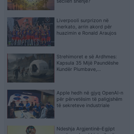
secilën shenjë?
Liverpooli surprizon në
merkato, arrin akord për
huazimin e Ronald Araujos
Strehimoret e së Ardhmes:
Kapsula 35 Mijë Paundëshe
Kundër Plumbave,
Shpërthimeve dhe Fatkeqësive
Natyrore
Apple hedh në gjyq OpenAI-n
për përvetësim të paligjshëm
të sekreteve industriale
Ndeshja Argjentinë–Egjipt