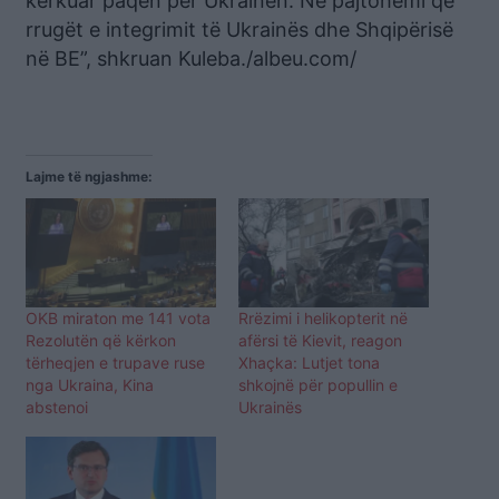
kërkuar paqen për Ukrainën. Ne pajtohemi që
rrugët e integrimit të Ukrainës dhe Shqipërisë
në BE”, shkruan Kuleba./albeu.com/
Lajme të ngjashme:
OKB miraton me 141 vota
Rrëzimi i helikopterit në
Rezolutën që kërkon
afërsi të Kievit, reagon
tërheqjen e trupave ruse
Xhaçka: Lutjet tona
nga Ukraina, Kina
shkojnë për popullin e
abstenoi
Ukrainës