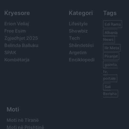
Kryesore
Kategori
Tags
Erion Veliaj
Lifestyle
Edi Rama
Free Esim
Showbiz
Albania
Zgjedhjet 2025
Tech
News
Belinda Balluku
Shëndetësi
Ilir Meta
SPAK
Argetim
Piranjat
Kombëtarja
Enciklopedi
gazeta,
tv,
portale
Sali
Berisha
Moti
Moti në Tiranë
Moti në Prishtinë