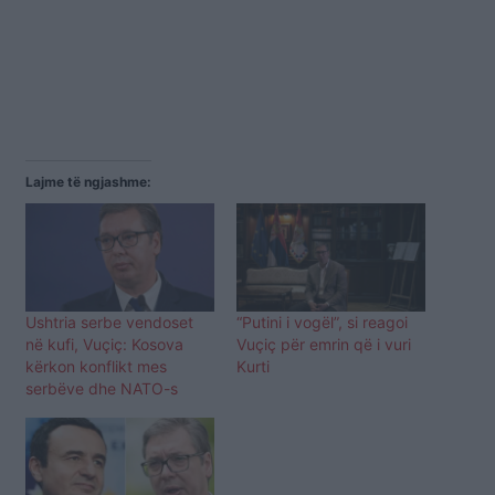
Lajme të ngjashme:
Ushtria serbe vendoset
“Putini i vogël”, si reagoi
në kufi, Vuçiç: Kosova
Vuçiç për emrin që i vuri
kërkon konflikt mes
Kurti
serbëve dhe NATO-s