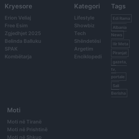
Kryesore
Kategori
Tags
Erion Veliaj
Lifestyle
Edi Rama
Free Esim
Showbiz
Albania
Zgjedhjet 2025
Tech
News
Belinda Balluku
Shëndetësi
Ilir Meta
SPAK
Argetim
Piranjat
Kombëtarja
Enciklopedi
gazeta,
tv,
portale
Sali
Berisha
Moti
Moti në Tiranë
Moti në Prishtinë
Moti në Shkup