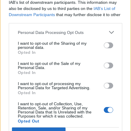
IAB’s list of downstream participants. This information may
also be disclosed by us to third parties on the
IAB’s List of
Downstream Participants
that may further disclose it to other
third parties.
Turqia vendos kufizime
Aksident në Peru/
Personal Data Processing Opt Outs
për disa anije drejt Detit të
Trembëdhjetë të vdekur
Zi, shtohen paqartësitë
dhe katër të plagosur në
I want to opt-out of the Sharing of my
personal data.
për tregtinë detare
përplasjen midis furgonit
Opted In
dhe kamionit
I want to opt-out of the Sale of my
Personal Data.
Opted In
I want to opt-out of processing my
Personal Data for Targeted Advertising.
Opted In
Rënia historike e Danubit
Ankaraja u kërkon
nxjerr nga uji anije naziste
Moskës dhe Kievit
I want to opt-out of Collection, Use,
Retention, Sale, and/or Sharing of my
dhe municione të
armëpushim në Detin e Zi
Personal Data that Is Unrelated with the
pashpërthyera të Luftës
Purposes for which it was collected.
Opted Out
së Dytë Botërore