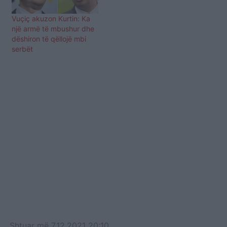
Vuçiç akuzon Kurtin: Ka
një armë të mbushur dhe
dëshiron të qëllojë mbi
serbët
Shtuar
më
7.12.2021 20:10