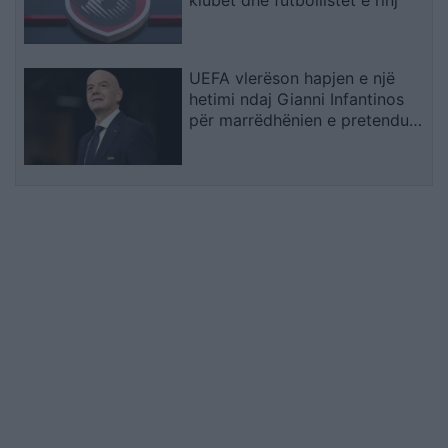
UEFA vlerëson hapjen e një
hetimi ndaj Gianni Infantinos
për marrëdhënien e pretenduar
dhe pagesën gjashtëshifrore