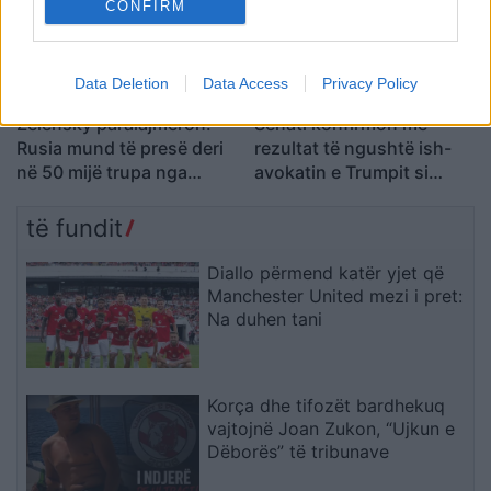
CONFIRM
Data Deletion
Data Access
Privacy Policy
Zelensky paralajmëron:
Senati konfirmon me
Rusia mund të presë deri
rezultat të ngushtë ish-
në 50 mijë trupa nga
avokatin e Trumpit si
Koreja e Veriut
Prokuror të Përgjithshëm
të SHBA-së
të fundit
Diallo përmend katër yjet që
Manchester United mezi i pret:
Na duhen tani
Korça dhe tifozët bardhekuq
vajtojnë Joan Zukon, “Ujkun e
Dëborës” të tribunave