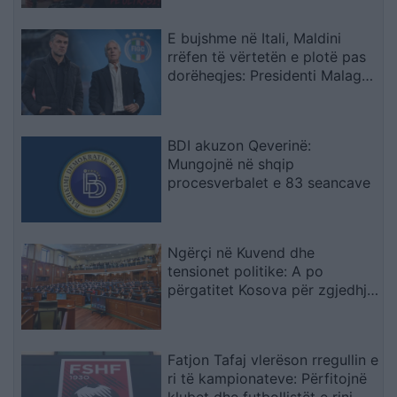
E bujshme në Itali, Maldini
rrëfen të vërtetën e plotë pas
dorëheqjes: Presidenti Malago
na tha mos prekni…
BDI akuzon Qeverinë:
Mungojnë në shqip
procesverbalet e 83 seancave
Ngërçi në Kuvend dhe
tensionet politike: A po
përgatitet Kosova për zgjedhje
të tjera?
Fatjon Tafaj vlerëson rregullin e
ri të kampionateve: Përfitojnë
klubet dhe futbollistët e rinj