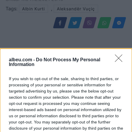
Tags:
,
Albin Kurti
Aleksandër Vuçiç
albeu.com -
Do Not Process My Personal
Information
If you wish to opt-out of the sale, sharing to third parties, or
processing of your personal or sensitive information for
targeted advertising by us, please use the below opt-out
Përshkallëzimi rajonal
Tajfuni “Dolphin” prek
section to confirm your selection. Please note that after your
rikthen Jemenin në fokus,
Azinë, mbi 1,300 fluturime
opt-out request is processed you may continue seeing
sulmet e Huthive shtojnë
anulohen dhe më shumë
interest-based ads based on personal information utilized by
rrezikun e zgjerimit të
se 400 mijë banorë
us or personal information disclosed to third parties prior to
luftës
evakuohen
your opt-out. You may separately opt-out of the further
disclosure of your personal information by third parties on the