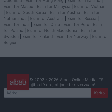
Colombia
|
Esim for Hong Kong
|
Esim for Thailand
|
Esim for Macau
|
Esim for Malaysia
|
Esim for Vietnam
|
Esim for South Korea
|
Esim for Austria
|
Esim for
Netherlands
|
Esim for Australia
|
Esim for Russia
|
Esim for India
|
Esim for Chile
|
Esim for Peru
|
Esim
for Poland
|
Esim for North Macedonia
|
Esim for
Sweden
|
Esim for Finland
|
Esim for Norway
|
Esim for
Belgium
© 2003 -
2026 Albeu Online Media. Të
gjitha të drejtat janë të rezervuara!
Search