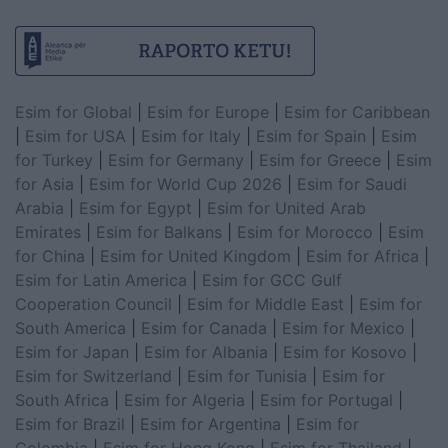
Esim for Global
|
Esim for Europe
|
Esim for Caribbean
|
Esim for USA
|
Esim for Italy
|
Esim for Spain
|
Esim
for Turkey
|
Esim for Germany
|
Esim for Greece
|
Esim
for Asia
|
Esim for World Cup 2026
|
Esim for Saudi
Arabia
|
Esim for Egypt
|
Esim for United Arab
Emirates
|
Esim for Balkans
|
Esim for Morocco
|
Esim
for China
|
Esim for United Kingdom
|
Esim for Africa
|
Esim for Latin America
|
Esim for GCC Gulf
Cooperation Council
|
Esim for Middle East
|
Esim for
South America
|
Esim for Canada
|
Esim for Mexico
|
Esim for Japan
|
Esim for Albania
|
Esim for Kosovo
|
Esim for Switzerland
|
Esim for Tunisia
|
Esim for
South Africa
|
Esim for Algeria
|
Esim for Portugal
|
Esim for Brazil
|
Esim for Argentina
|
Esim for
Colombia
|
Esim for Hong Kong
|
Esim for Thailand
|