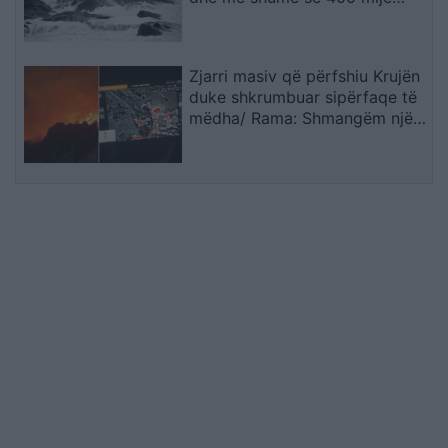
banorë evakuohen
Zjarri masiv që përfshiu Krujën
duke shkrumbuar sipërfaqe të
mëdha/ Rama: Shmangëm një
bilanc tragjik