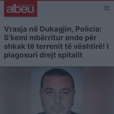
Vrasja në Dukagjin, Policia:
S’kemi mbërritur ende për
shkak të terrenit të vështirë! I
plagosuri drejt spitalit