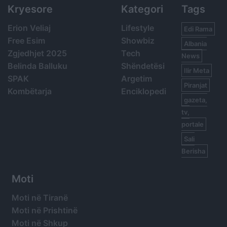
Kryesore
Kategori
Tags
Erion Veliaj
Lifestyle
Edi Rama
Free Esim
Showbiz
Albania
Zgjedhjet 2025
Tech
News
Belinda Balluku
Shëndetësi
Ilir Meta
SPAK
Argetim
Piranjat
Kombëtarja
Enciklopedi
gazeta,
tv,
portale
Sali
Berisha
Moti
Moti në Tiranë
Moti në Prishtinë
Moti në Shkup