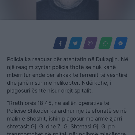
Policia ka reaguar për atentatin në Dukagjin. Në
një reagim zyrtar policia thotë se nuk kanë
mbërritur ende për shkak të terrenit të vështirë
dhe janë nisur me helikopter. Ndërkohë, i
plagosuri është nisur drejt spitalit.
“Rreth orës 18:45, në sallën operative të
Policisë Shkodër ka ardhur një telefonatë se në
malin e Shoshit, ishin plagosur me armë zjarri
shtetasit Gj. G. dhe Z. G. Shtetasi Gj. G. po
transportohet në spital, për ndihmë mjekësore,