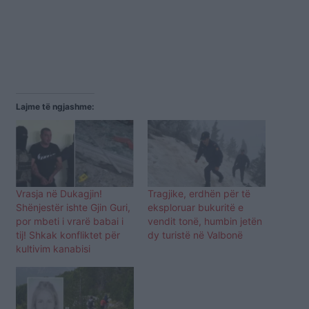
Lajme të ngjashme:
Vrasja në Dukagjin!
Tragjike, erdhën për të
Shënjestër ishte Gjin Guri,
eksploruar bukuritë e
por mbeti i vrarë babai i
vendit tonë, humbin jetën
tij! Shkak konfliktet për
dy turistë në Valbonë
kultivim kanabisi