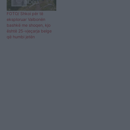
FOTO/ Shkoi për të
eksploruar Valbonën
bashkë me shoqen, kjo
është 25-vjeçarja belge
që humbi jetën