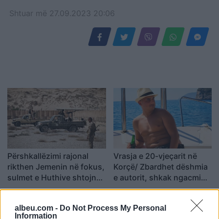
Shtuar
më
27.09.2023 20:06
Përshkallëzimi rajonal
Vrasja e 20-vjeçarit në
rikthen Jemenin në fokus,
Korçë/ Zbardhet dëshmia
sulmet e Huthive shtojnë
e autorit, shkak ngacmimi
rrezikun e zgjerimit të
i të dashurës nga viktima
luftës
albeu.com -
Do Not Process My Personal
Information