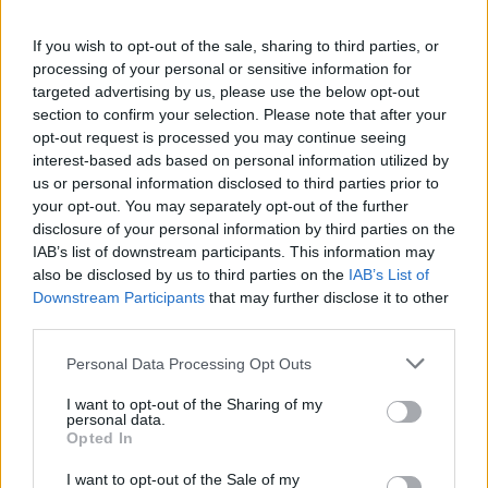
If you wish to opt-out of the sale, sharing to third parties, or
processing of your personal or sensitive information for
targeted advertising by us, please use the below opt-out
Tajfuni “Dolphin” prek
Zjarri masiv që përfshiu
section to confirm your selection. Please note that after your
Azinë, mbi 1,300 fluturime
Krujën duke shkrumbuar
opt-out request is processed you may continue seeing
anulohen dhe më shumë
sipërfaqe të mëdha/
interest-based ads based on personal information utilized by
se 400 mijë banorë
Rama: Shmangëm një
us or personal information disclosed to third parties prior to
evakuohen
bilanc tragjik
your opt-out. You may separately opt-out of the further
disclosure of your personal information by third parties on the
IAB’s list of downstream participants. This information may
also be disclosed by us to third parties on the
IAB’s List of
Downstream Participants
that may further disclose it to other
third parties.
Turqia vendos kufizime
Aksident në Peru/
Personal Data Processing Opt Outs
për disa anije drejt Detit të
Trembëdhjetë të vdekur
I want to opt-out of the Sharing of my
Zi, shtohen paqartësitë
dhe katër të plagosur në
personal data.
për tregtinë detare
përplasjen midis furgonit
Opted In
dhe kamionit
I want to opt-out of the Sale of my