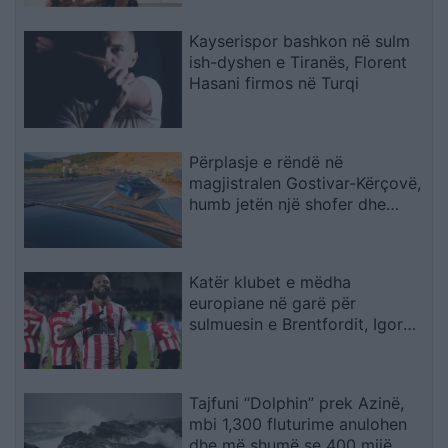
Kayserispor bashkon në sulm
ish-dyshen e Tiranës, Florent
Hasani firmos në Turqi
Përplasje e rëndë në
magjistralen Gostivar-Kërçovë,
humb jetën një shofer dhe
plagoset rëndë një tjetër
Katër klubet e mëdha
europiane në garë për
sulmuesin e Brentfordit, Igor
Thiago
Tajfuni “Dolphin” prek Azinë,
mbi 1,300 fluturime anulohen
dhe më shumë se 400 mijë