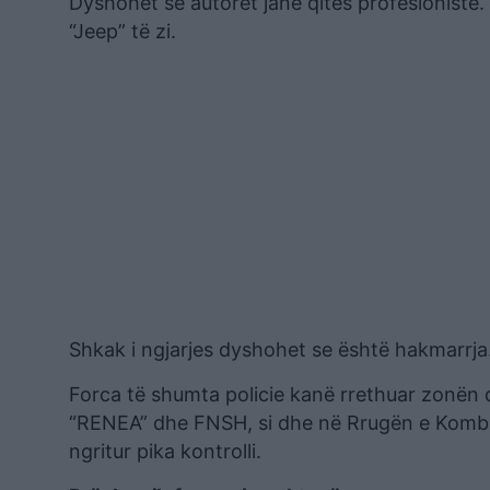
Dyshohet se autorët janë qitës profesionistë. 
“Jeep” të zi.
Shkak i ngjarjes dyshohet se është hakmarrja
Forca të shumta policie kanë rrethuar zonën d
“RENEA” dhe FNSH, si dhe në Rrugën e Kombit, 
ngritur pika kontrolli.