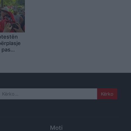
otestën
përplasje
 pas
Search
Moti