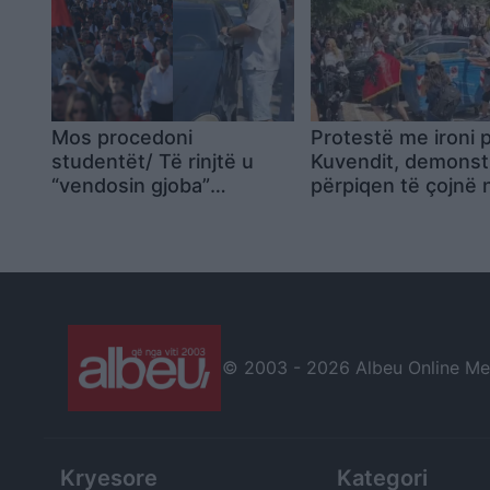
Mos procedoni
Protestë me ironi 
studentët/ Të rinjtë u
Kuvendit, demonst
“vendosin gjoba”
përpiqen të çojnë 
makinave: Jemi në
kosh mbeturinash 
protestë, kërkesat tona
hyrja
janë të qarta (VIDEO)
© 2003 -
2026 Albeu Online Medi
Kryesore
Kategori