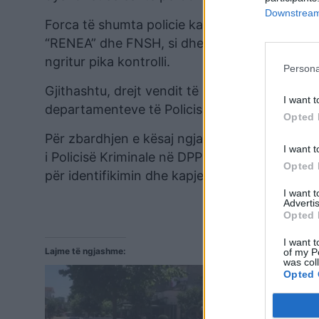
Downstream 
Forca të shumta policie kanë rrethuar zonën d
“RENEA” dhe FNSH, si dhe në Rrugën e Kombit, 
ngritur pika kontrolli.
Persona
Gjithashtu, drejt vendit të ngjarjes janë nisur 
I want t
departamenteve të Policisë Kriminale, si dhe t
Opted 
Për zbardhjen e kësaj ngjarjeje është ngritur
I want t
i Policisë Kriminale në DPPSH dhe nga Policia 
Opted 
për identifikimin dhe kapjen e autorëve./albe
I want 
Advertis
Opted 
I want t
Lajme të ngjashme:
of my P
was col
Opted 