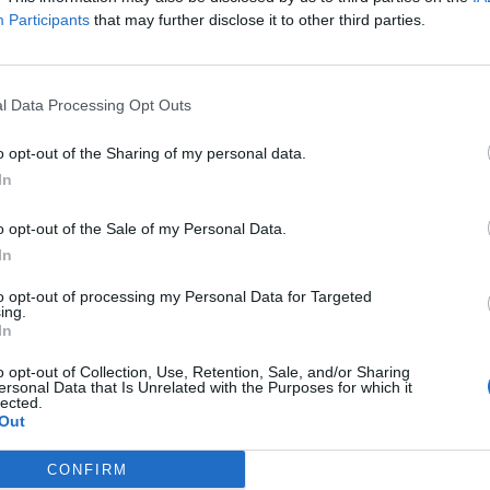
Participants
that may further disclose it to other third parties.
he në ndihmë të Policisë lokale, janë nisur Forcat Sp
në drejtim të Kukësit, të Laçit, Lezhës dhe Dibrës, 
l Data Processing Opt Outs
Zv/drejtori i Përgjithshëm i Policisë së Shtetit dhe drej
o opt-out of the Sharing of my personal data.
ë Rendit dhe Sigurisë Publike.
In
 një grup i posaçëm hetimor, me specialistë nga Depa
o opt-out of the Sale of my Personal Data.
vendore, dhe në drejtimin e prokurorit, vijon puna in
In
u.com
to opt-out of processing my Personal Data for Targeted
ing.
In
o opt-out of Collection, Use, Retention, Sale, and/or Sharing
ersonal Data that Is Unrelated with the Purposes for which it
lected.
Out
CONFIRM