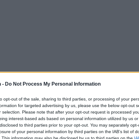
 -
Do Not Process My Personal Information
me ngjarjen e ndodhur në Rrëshen, ku nga shtetas end
to opt-out of the sale, sharing to third parties, or processing of your per
. M. (B.)., ju informojmë se si pasojë e të shtënave, k
formation for targeted advertising by us, please use the below opt-out s
B., I. B. dhe O. Gj., të cilët kanë qenë në afërsi të ve
r selection. Please note that after your opt-out request is processed y
spital, për të marrë ndihmën mjekësore.
eing interest-based ads based on personal information utilized by us or
disclosed to third parties prior to your opt-out. You may separately opt-
nstatuar duke u djegur një automjet tip fuoristradë, q
losure of your personal information by third parties on the IAB’s list of
ryerjen e vrasjes.
. This information may also be disclosed by us to third parties on the
IA