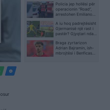
Policia jep hollësi për
milionë euro nga Plani
operacionin “Road”,
i Rritjes
arrestohen Emiliano
Nina dhe Erjon Hoxha
A iu hoq padrejtësisht
Gjermanisë një rast i
pastër? Gjyqtari ndali
çuditërisht pasimin
Braga zyrtarizon
ideal të Neuerit ndaj
Adrian Bajramin, ish-
Paraguait
mbrojtësi i Benficas
firmos deri në verën e
2031
gosur