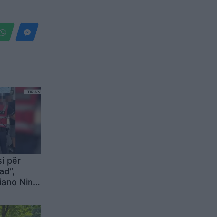
si për
ad”,
iano Nina
a