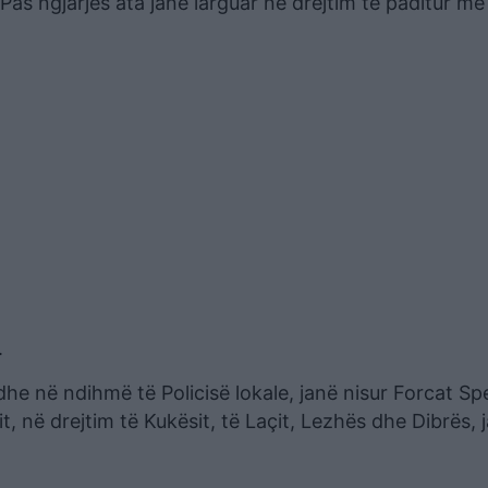
Pas ngjarjes ata janë larguar në drejtim të paditur me
.
he në ndihmë të Policisë lokale, janë nisur Forcat Sp
në drejtim të Kukësit, të Laçit, Lezhës dhe Dibrës, 