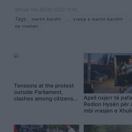
Shtuar
më
26.09.2023 11:42
Tags:
,
,
martin bardhi
vrasja e martin bardhir
ne rreshen
Tensions at the protest
outside Parliament,
Apeli nxjerr të pa
clashes among citizens
Redion Hysën për
after calls about
mbi vrasjen e Xhul
“communists”
Prelës