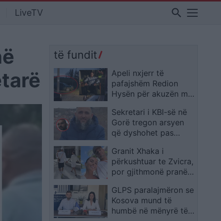
search
LiveTV
në
të fundit
etarë
Apeli nxjerr të
pafajshëm Redion
Hysën për akuzën mbi
vrasjen e Xhulio Prelës
Sekretari i KBI-së në
Gorë tregon arsyen
që dyshohet pas
vrasjes së imamit në
Granit Xhaka i
Dragash
përkushtuar te Zvicra,
por gjithmonë pranë
familjes: Momente që
GLPS paralajmëron se
kanë rëndësi
Kosova mund të
humbë në mënyrë të
pakthyeshme 90.6