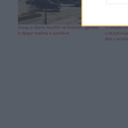
Vrasja e Martin Bardhit në Rrëshen, gjendet
Si ndodhi vr
e djegur makina e autorëve
u ekzekutua 
dhe u arrati