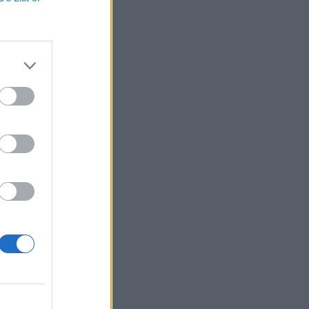
Belgium
eciale
janë
torët e
rtamenti
tensive