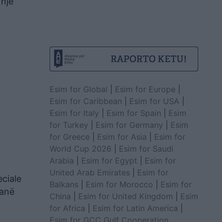
 një
Esim for Global
|
Esim for Europe
|
Esim for Caribbean
|
Esim for USA
|
Esim for Italy
|
Esim for Spain
|
Esim
for Turkey
|
Esim for Germany
|
Esim
for Greece
|
Esim for Asia
|
Esim for
World Cup 2026
|
Esim for Saudi
Arabia
|
Esim for Egypt
|
Esim for
United Arab Emirates
|
Esim for
eciale
Balkans
|
Esim for Morocco
|
Esim for
janë
China
|
Esim for United Kingdom
|
Esim
for Africa
|
Esim for Latin America
|
Esim for GCC Gulf Cooperation