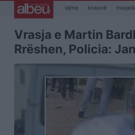
lajme
kosovë
maqed
Vrasja e Martin Bard
Rrëshen, Policia: Ja