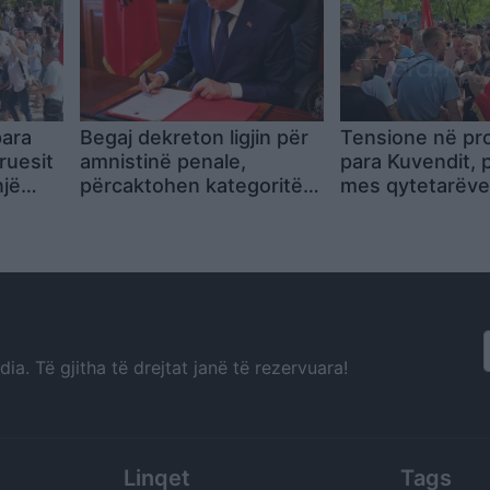
para
Begaj dekreton ligjin për
Tensione në pr
ruesit
amnistinë penale,
para Kuvendit, 
një
përcaktohen kategoritë
mes qytetarëve
te
që përfitojnë dhe ato që
thirrjeve për
përjashtohen
“komunistët”
a. Të gjitha të drejtat janë të rezervuara!
Linqet
Tags