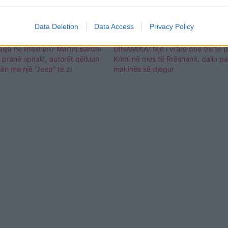
Data Deletion
Data Access
Privacy Policy
asja në Rrëshen? Martin Bardhi
DINAMIKA/ Një i vrarë dhe tre të p
pranë spitalit, autorët qëlluan
Krimi në mes të Rrëshenit, dalin p
sën me një “Jeep” të zi
makinës së djegur