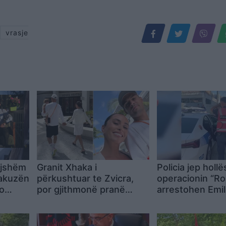
vrasje
fajshëm
Granit Xhaka i
Policia jep hollë
 akuzën
përkushtuar te Zvicra,
operacionin “Ro
io
por gjithmonë pranë
arrestohen Emil
familjes: Momente që
dhe Erjon Hoxh
kanë rëndësi