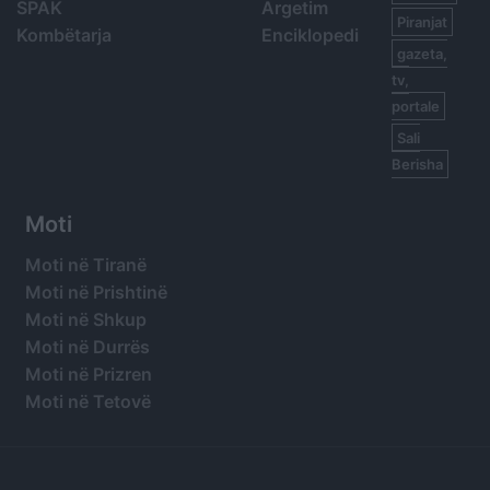
SPAK
Argetim
Piranjat
Kombëtarja
Enciklopedi
gazeta,
tv,
portale
Sali
Berisha
Moti
Moti në Tiranë
Moti në Prishtinë
Moti në Shkup
Moti në Durrës
Moti në Prizren
Moti në Tetovë