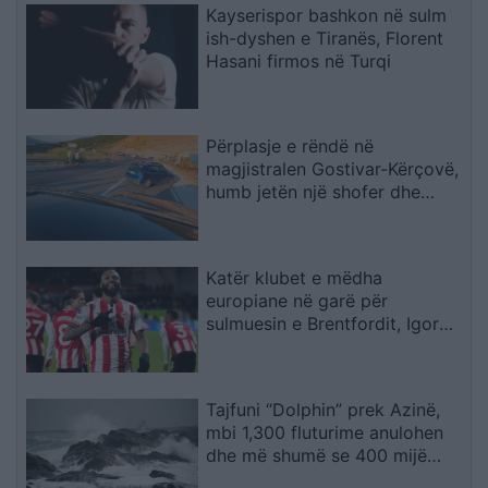
Kayserispor bashkon në sulm
ish-dyshen e Tiranës, Florent
Hasani firmos në Turqi
Përplasje e rëndë në
magjistralen Gostivar-Kërçovë,
humb jetën një shofer dhe
plagoset rëndë një tjetër
Katër klubet e mëdha
europiane në garë për
sulmuesin e Brentfordit, Igor
Thiago
Tajfuni “Dolphin” prek Azinë,
mbi 1,300 fluturime anulohen
dhe më shumë se 400 mijë
banorë evakuohen