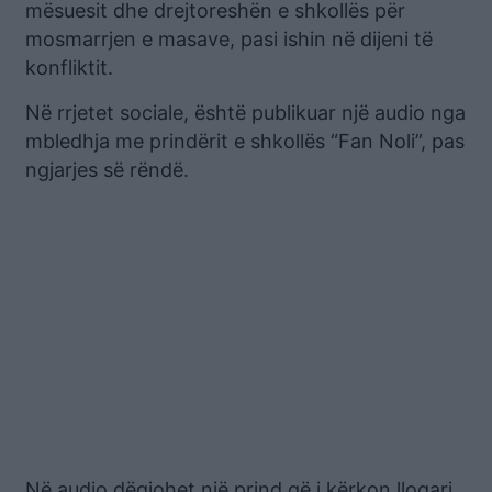
mësuesit dhe drejtoreshën e shkollës për
mosmarrjen e masave, pasi ishin në dijeni të
konfliktit.
Në rrjetet sociale, është publikuar një audio nga
mbledhja me prindërit e shkollës “Fan Noli”, pas
ngjarjes së rëndë.
Në audio dëgjohet një prind që i kërkon llogari