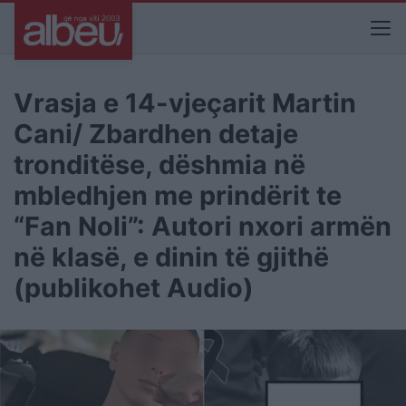
Vrasja e 14-vjeçarit Martin
Cani/ Zbardhen detaje
tronditëse, dëshmia në
mbledhjen me prindërit te
“Fan Noli”: Autori nxori armën
në klasë, e dinin të gjithë
(publikohet Audio)