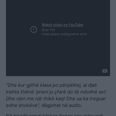
“Dhe kur gjithë klasa po përpëlitej, ai djali
kishte thënë ‘prisni ju çfarë do të ndodhë sot’.
Dhe vjen me një thikë kaq! Dhe ua ka treguar
edhe shokëve”,
dëgjohet në audio.
Në bisedë prindi kërkon llogari nga mësuesit