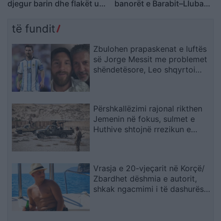
djegur barin dhe flakët u
banorët e Barabit–Lluban,
përhapën drejt malit
raportohen shpërthime
armatimesh
të fundit
Zbulohen prapaskenat e luftës
së Jorge Messit me problemet
shëndetësore, Leo shqyrtoi
largimin nga Botërori
Përshkallëzimi rajonal rikthen
Jemenin në fokus, sulmet e
Huthive shtojnë rrezikun e
zgjerimit të luftës
Vrasja e 20-vjeçarit në Korçë/
Zbardhet dëshmia e autorit,
shkak ngacmimi i të dashurës
nga viktima