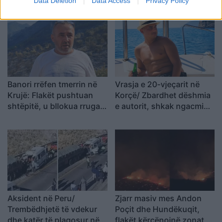
Data Deletion
Data Access
Privacy Policy
Banori rrëfen tmerrin në
Vrasja e 20-vjeçarit në
Krujë: Flakët pushtuan
Korçë/ Zbardhet dëshmia
shtëpitë, u bllokua rruga e
e autorit, shkak ngacmimi
zjarrfikësve
i të dashurës nga viktima
Aksident në Peru/
Zjarr masiv mes Andon
Trembëdhjetë të vdekur
Poçit dhe Hundëkuqit,
dhe katër të plagosur në
flakët kërcënojnë zonat e