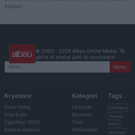
Belgium
© 2003 -
2026 Albeu Online Media. Të
gjitha të drejtat janë të rezervuara!
Search
Kryesore
Kategori
Tags
Erion Veliaj
Lifestyle
Edi Rama
Free Esim
Showbiz
Albania
Zgjedhjet 2025
Tech
News
Belinda Balluku
Shëndetësi
Ilir Meta