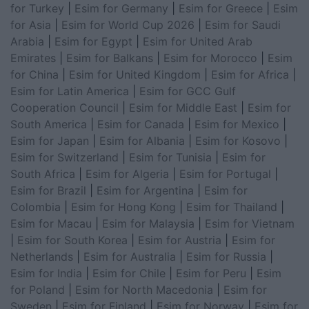
for Turkey
|
Esim for Germany
|
Esim for Greece
|
Esim
for Asia
|
Esim for World Cup 2026
|
Esim for Saudi
Arabia
|
Esim for Egypt
|
Esim for United Arab
Emirates
|
Esim for Balkans
|
Esim for Morocco
|
Esim
for China
|
Esim for United Kingdom
|
Esim for Africa
|
Esim for Latin America
|
Esim for GCC Gulf
Cooperation Council
|
Esim for Middle East
|
Esim for
South America
|
Esim for Canada
|
Esim for Mexico
|
Esim for Japan
|
Esim for Albania
|
Esim for Kosovo
|
Esim for Switzerland
|
Esim for Tunisia
|
Esim for
South Africa
|
Esim for Algeria
|
Esim for Portugal
|
Esim for Brazil
|
Esim for Argentina
|
Esim for
Colombia
|
Esim for Hong Kong
|
Esim for Thailand
|
Esim for Macau
|
Esim for Malaysia
|
Esim for Vietnam
|
Esim for South Korea
|
Esim for Austria
|
Esim for
Netherlands
|
Esim for Australia
|
Esim for Russia
|
Esim for India
|
Esim for Chile
|
Esim for Peru
|
Esim
for Poland
|
Esim for North Macedonia
|
Esim for
Sweden
|
Esim for Finland
|
Esim for Norway
|
Esim for