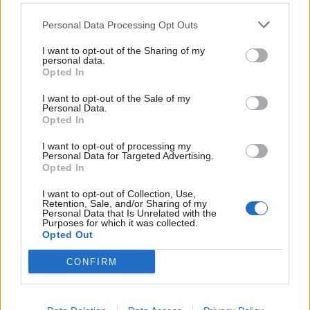
Personal Data Processing Opt Outs
I want to opt-out of the Sharing of my
personal data.
Opted In
I want to opt-out of the Sale of my
Personal Data.
Opted In
I want to opt-out of processing my
Personal Data for Targeted Advertising.
Opted In
Shtuar
më
23.11.2024 10:10
I want to opt-out of Collection, Use,
Retention, Sale, and/or Sharing of my
Tags:
,
,
,
audio
Martin Canit
publikohet
Personal Data that Is Unrelated with the
Purposes for which it was collected.
,
vrasja
zbardhet deshmia
Opted Out
CONFIRM