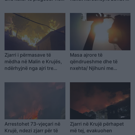
përplasjen midis furgonit
banuara
dhe kamionit
Zjarri i përmasave të
Masa ajrore të
mëdha në Malin e Krujës,
qëndrueshme dhe të
ndërhyjnë nga ajri tre
nxehta/ Njihuni me
helikopterë dhe droni
parashikimin e motit 9
Bayraktar
Gusht 2026, ja qytetet ku
termometri do të shënojë
41 gradë
Arrestohet 73-vjeçari në
Zjarri në Krujë përhapet
Krujë, ndezi zjarr për të
më tej, evakuohen