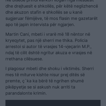
dhe drejtuesit e shkollës, për këtë neglizhencë
dhe akuzon stafin e shkollës se u kanë
sugjeruar fëmijëve, të mos flasin me gazetarët
apo të japin intervista për ngjarjen.
Martin Cani, mbeti i vrarë më 18 nëntor në
kryeqytet, pas një sherri me thika. Policia
arrestoi si autor të vrasjes 14-vjeçarin M.P.,
ndaj të cilit është ngritur akuza e vrasjes në
rrethana cilësuese.
I plagosur mbeti dhe shoku i viktimës. Sherri
mes të miturve kishte nisur prej ditës së
premte, ç`ka ka bërë të ngrihen shumë
pikëpyetje se si askush nuk arriti ta
parandalonte krimin.