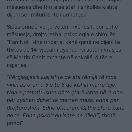
mësueses dhe thotë se stafi i shkollës kishte
dijeni se i mituri ishte i armatosur.
Sipas prindërve, jo vetëm nxënësit, por edhe
mësuesja, drejtoresha, psikologia e shkollës
“Fan Noli” dhe oficerja, kanë qenë në dijeni të
thikës që 14-vjeçari i dyshuar si autor i vrasjes
së Martin Canit mbante në shkollë, ditën e
ngjarjes.
“Përgjegjësia juaj ishte që ata fëmijë të mos
vinin as orën e 5 e të 6 që kishin marrë leje.
Nga e premtja ishte bërë çfarë ishte bërë dhe
për zyshën duhet të merren masa, edhe për
drejtoreshën. Edhe oficeren. Gjithë çfarë kanë
qebë. Edhe psikologu ishte në dijeni”,
thotë
prindi”.