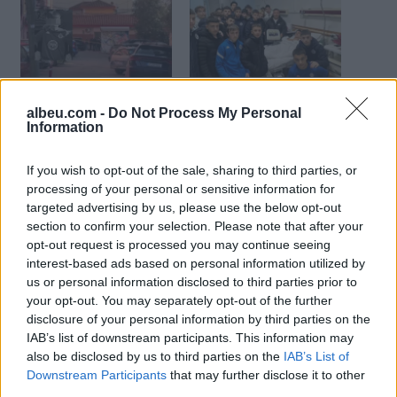
Vrasja e 14-vjeçarit pranë
I doli në mbrojtje 14-
shkollës “Fan Noli”, policia
vjeçarit Martin Cani,
albeu.com -
Do Not Process My Personal
arreston autorin e
shokët e skuadrës së
Information
dyshuar
Dinamos surprizojnë
Luisin në spital
If you wish to opt-out of the sale, sharing to third parties, or
processing of your personal or sensitive information for
targeted advertising by us, please use the below opt-out
section to confirm your selection. Please note that after your
opt-out request is processed you may continue seeing
interest-based ads based on personal information utilized by
Vrasja e 14-vjeçarit/ Nuk
us or personal information disclosed to third parties prior to
ndalen protestat,
your opt-out. You may separately opt-out of the further
lajmërohet marshimi i
disclosure of your personal information by third parties on the
radhës
IAB’s list of downstream participants. This information may
also be disclosed by us to third parties on the
IAB’s List of
Downstream Participants
that may further disclose it to other
third parties.