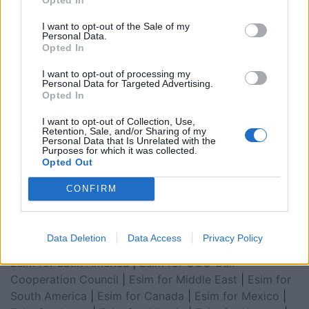
I want to opt-out of the Sale of my
Personal Data.
Opted In
I want to opt-out of processing my
Personal Data for Targeted Advertising.
Opted In
I want to opt-out of Collection, Use,
Retention, Sale, and/or Sharing of my
Personal Data that Is Unrelated with the
Esim for Global
|
Esim for Europe
|
Esim for Caribbean
Purposes for which it was collected.
Opted Out
|
Esim for USA
|
Esim for Italy
|
Esim for Spain
|
Esim
for Turkey
|
Esim for Germany
|
Esim for Greece
|
Esim
CONFIRM
for Asia
|
Esim for World Cup 2026
|
Esim for Saudi
Arabia
|
Esim for Egypt
|
Esim for United Arab
Emirates
|
Esim for Balkans
|
Esim for Morocco
|
Esim
Data Deletion
Data Access
Privacy Policy
for China
|
Esim for United Kingdom
|
Esim for Africa
|
Esim for Latin America
|
Esim for GCC Gulf
Cooperation Council
|
Esim for Middle East
|
Esim for
South America
|
Esim for Canada
|
Esim for Mexico
|