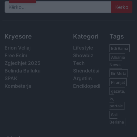
Search
Kryesore
Kategori
Tags
Erion Veliaj
Lifestyle
Edi Rama
Free Esim
Showbiz
Albania
Zgjedhjet 2025
Tech
News
Belinda Balluku
Shëndetësi
Ilir Meta
SPAK
Argetim
Piranjat
Kombëtarja
Enciklopedi
gazeta,
tv,
portale
Sali
Berisha