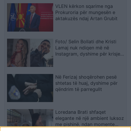
VLEN kërkon sqarime nga
Prokuroria për mungesën e
aktakuzës ndaj Artan Grubit
Foto/ Selin Bollati dhe Kristi
Lamaj nuk ndiqen më në
Instagram, dyshime për krisje
mes dy ish-banorëve të Big
Brother VIP 5
Në Ferizaj shoqërohen pesë
shtetas të huaj, dyshime për
qëndrim të parregullt
Loredana Brati shfaqet
elegante në një ambient luksoz
me pishinë, ndan momente
relaksi me ndjekësit