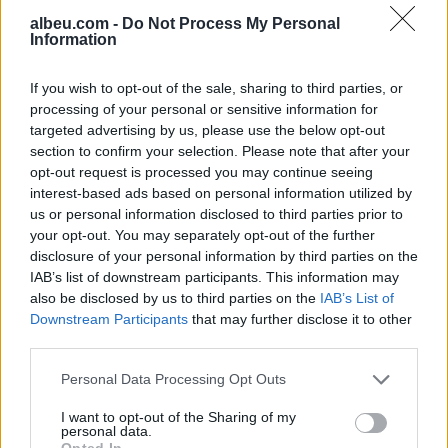
albeu.com -
Do Not Process My Personal
Information
Infantino me planin surprizues,
synon t’ia heqë Spanjës finalen
If you wish to opt-out of the sale, sharing to third parties, or
e Kupës së Botës
processing of your personal or sensitive information for
targeted advertising by us, please use the below opt-out
section to confirm your selection. Please note that after your
opt-out request is processed you may continue seeing
Porti i Vlorës përballet me
interest-based ads based on personal information utilized by
fluks të madh, mbërrijnë qindra
us or personal information disclosed to third parties prior to
mjete dhe kamperë
your opt-out. You may separately opt-out of the further
disclosure of your personal information by third parties on the
IAB’s list of downstream participants. This information may
also be disclosed by us to third parties on the
IAB’s List of
Downstream Participants
that may further disclose it to other
third parties.
Personal Data Processing Opt Outs
I want to opt-out of the Sharing of my
personal data.
Opted In