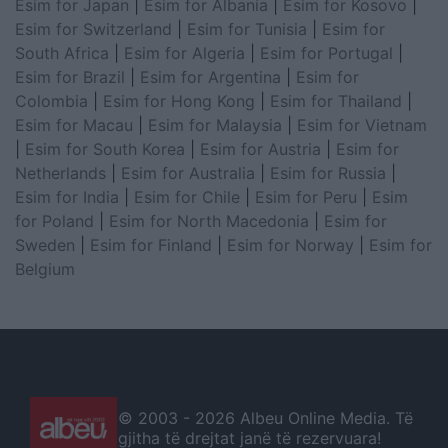
Esim for Japan
|
Esim for Albania
|
Esim for Kosovo
|
Esim for Switzerland
|
Esim for Tunisia
|
Esim for
South Africa
|
Esim for Algeria
|
Esim for Portugal
|
Esim for Brazil
|
Esim for Argentina
|
Esim for
Colombia
|
Esim for Hong Kong
|
Esim for Thailand
|
Esim for Macau
|
Esim for Malaysia
|
Esim for Vietnam
|
Esim for South Korea
|
Esim for Austria
|
Esim for
Netherlands
|
Esim for Australia
|
Esim for Russia
|
Esim for India
|
Esim for Chile
|
Esim for Peru
|
Esim
for Poland
|
Esim for North Macedonia
|
Esim for
Sweden
|
Esim for Finland
|
Esim for Norway
|
Esim for
Belgium
© 2003 -
2026 Albeu Online Media. Të
gjitha të drejtat janë të rezervuara!