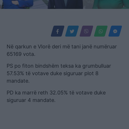
Në qarkun e Vlorë deri më tani janë numëruar
65169 vota.
PS po fiton bindshëm teksa ka grumbulluar
57.53% të votave duke siguruar plot 8
mandate.
PD ka marrë reth 32.05% të votave duke
siguruar 4 mandate.