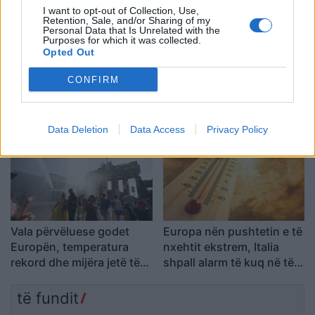
I want to opt-out of Collection, Use,
Retention, Sale, and/or Sharing of my
Personal Data that Is Unrelated with the
Purposes for which it was collected.
Opted Out
SafeJournalists
Nënë e bir humbën jetën
CONFIRM
kundërshton rregullat e
në aksidentin tragjik/
reja të GJKKO-së për
Ishin nisur për në punë,
median: Të rishikohen
por fati u kishte rezervuar
Data Deletion
Data Access
Privacy Policy
kufizimet ndaj gazetarëve
udhëtimin e fundit (FOTO)
dhe informimit publik
Vala përvëluese godet
Europa nën pushtetin e të
Europën, temperatura
nxehtit ekstrem, Italia
rekord dhe mijëra jetë të
shpall alarm të kuq në të
humbura nga nxehtësia
gjitha qytetet kryesore!
Austria dhe Sllovakia,
të fundit
temperatura rekord