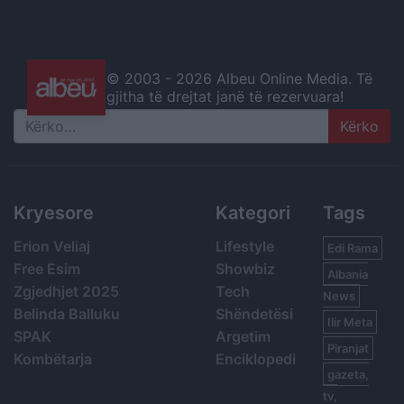
© 2003 -
2026 Albeu Online Media. Të
gjitha të drejtat janë të rezervuara!
Search
Kryesore
Kategori
Tags
Erion Veliaj
Lifestyle
Edi Rama
Free Esim
Showbiz
Albania
Zgjedhjet 2025
Tech
News
Belinda Balluku
Shëndetësi
Ilir Meta
SPAK
Argetim
Piranjat
Kombëtarja
Enciklopedi
gazeta,
tv,