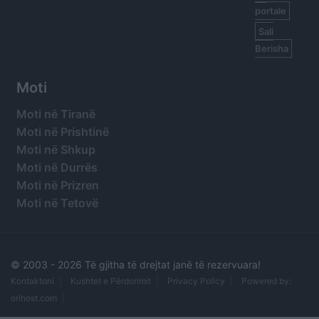
portale
Sali
Berisha
Moti
Moti në Tiranë
Moti në Prishtinë
Moti në Shkup
Moti në Durrës
Moti në Prizren
Moti në Tetovë
© 2003 -
2026 Të gjitha të drejtat janë të rezervuara!
Kontaktoni
Kushtet e Përdorimit
Privacy Policy
Powered by:
orihost.com