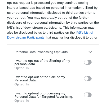
opt-out request is processed you may continue seeing
interest-based ads based on personal information utilized by
us or personal information disclosed to third parties prior to
your opt-out. You may separately opt-out of the further
Aksident në Tiranë, 10-
Sulm me dron në
disclosure of your personal information by third parties on the
vjeçari goditet nga motori
magazinën e Wildberries
IAB’s list of downstream participants. This information may
dhe makina, arrestohet
në Jekaterinburg, mbi 2
also be disclosed by us to third parties on the
IAB’s List of
27-vjeçari, procedohet
mijë kilometra nga
Downstream Participants
that may further disclose it to other
shoferi që iku
Ukraina
third parties.
Personal Data Processing Opt Outs
I want to opt-out of the Sharing of my
personal data.
Opted In
I nxehti përvëlues
Trump rihap betejën për
I want to opt-out of the Sale of my
mbërthen vendin, çfarë
shtetësinë me lindje,
Personal Data.
Opted In
pritet të ndodhë me motin
firmos dy dekrete të reja
javën e ardhshme
pavarësisht pengesës në
I want to opt-out of processing my
Gjykatën Supreme
Personal Data for Targeted Advertising.
Opted In