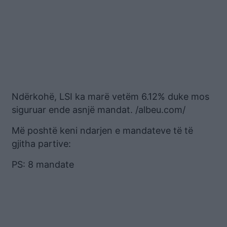
Ndërkohë, LSI ka marë vetëm 6.12% duke mos
siguruar ende asnjë mandat. /albeu.com/
Më poshtë keni ndarjen e mandateve të të
gjitha partive:
PS: 8 mandate