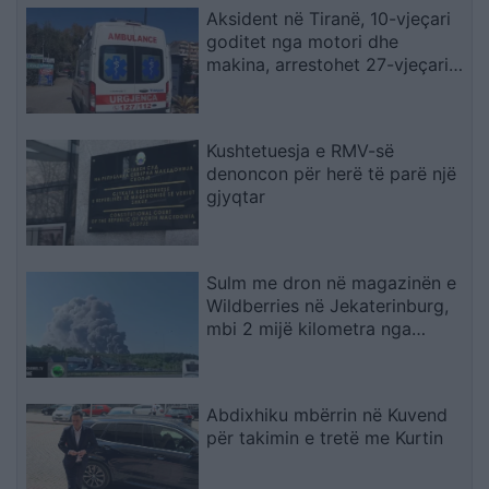
Aksident në Tiranë, 10-vjeçari
goditet nga motori dhe
makina, arrestohet 27-vjeçari,
procedohet shoferi që iku
Kushtetuesja e RMV-së
denoncon për herë të parë një
gjyqtar
Sulm me dron në magazinën e
Wildberries në Jekaterinburg,
mbi 2 mijë kilometra nga
Ukraina
Abdixhiku mbërrin në Kuvend
për takimin e tretë me Kurtin