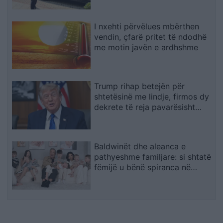
I nxehti përvëlues mbërthen
vendin, çfarë pritet të ndodhë
me motin javën e ardhshme
Trump rihap betejën për
shtetësinë me lindje, firmos dy
dekrete të reja pavarësisht
pengesës në Gjykatën
Supreme
Baldwinët dhe aleanca e
pathyeshme familjare: si shtatë
fëmijë u bënë spiranca në
stuhinë më të fortë