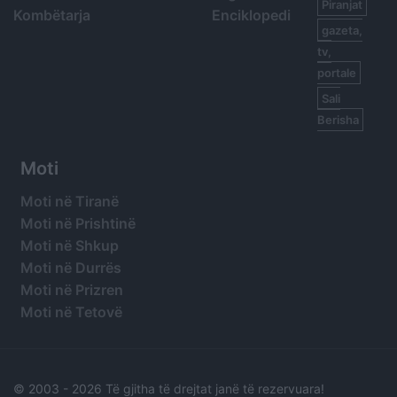
Piranjat
Kombëtarja
Enciklopedi
gazeta,
tv,
portale
Sali
Berisha
Moti
Moti në Tiranë
Moti në Prishtinë
Moti në Shkup
Moti në Durrës
Moti në Prizren
Moti në Tetovë
© 2003 -
2026 Të gjitha të drejtat janë të rezervuara!