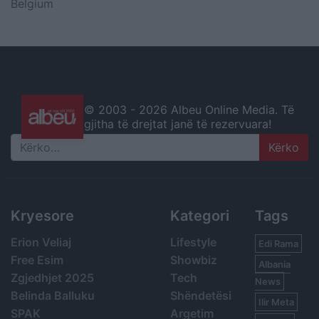
Belgium
© 2003 -
2026 Albeu Online Media. Të
gjitha të drejtat janë të rezervuara!
Search
Kryesore
Kategori
Tags
Erion Veliaj
Lifestyle
Edi Rama
Free Esim
Showbiz
Albania
Zgjedhjet 2025
Tech
News
Belinda Balluku
Shëndetësi
Ilir Meta
SPAK
Argetim