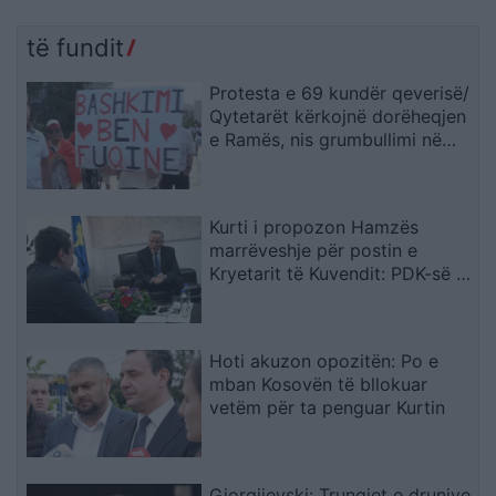
të fundit
Protesta e 69 kundër qeverisë/
Qytetarët kërkojnë dorëheqjen
e Ramës, nis grumbullimi në
sheshin “Skënderbej”: Fuqia
qëndron te bashkimi
Kurti i propozon Hamzës
marrëveshje për postin e
Kryetarit të Kuvendit: PDK-së i
ofrohet një nga tri pozitat e
larta shtetërore
Hoti akuzon opozitën: Po e
mban Kosovën të bllokuar
vetëm për ta penguar Kurtin
Gjorgjievski: Trungjet e drunjve