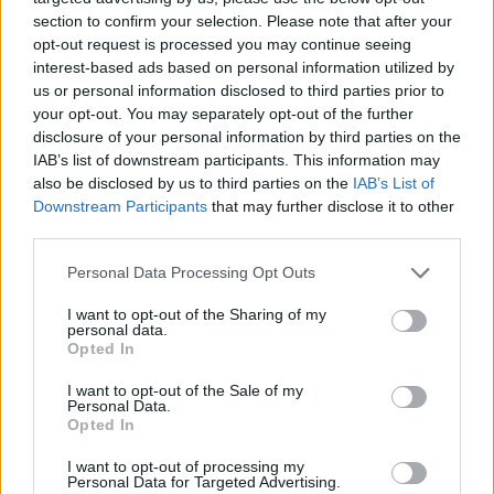
section to confirm your selection. Please note that after your
opt-out request is processed you may continue seeing
interest-based ads based on personal information utilized by
us or personal information disclosed to third parties prior to
your opt-out. You may separately opt-out of the further
disclosure of your personal information by third parties on the
IAB’s list of downstream participants. This information may
also be disclosed by us to third parties on the
IAB’s List of
Downstream Participants
that may further disclose it to other
third parties.
Personal Data Processing Opt Outs
I want to opt-out of the Sharing of my
personal data.
Opted In
I want to opt-out of the Sale of my
Personal Data.
Opted In
Esim for Global
|
Esim for Europe
|
Esim for Caribbean
|
Esim for USA
|
Esim for Italy
|
Esim for Spain
|
Esim
I want to opt-out of processing my
Personal Data for Targeted Advertising.
for Turkey
|
Esim for Germany
|
Esim for Greece
|
Esim