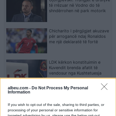
të rrëzuar në Vodno do të
shndërrohen në park motorik
Chicharito i përgjigjet akuzave
për arrogancë ndaj Ronaldos
me një deklaratë të fortë
LDK kërkon konstituimin e
Kuvendit brenda afatit të
vendosur nga Kushtetuesja
albeu.com -
Do Not Process My Personal
Information
Policia publikon pamjet e
arrestimit të personit të
dyshuar për krime lufte
If you wish to opt-out of the sale, sharing to third parties, or
processing of your personal or sensitive information for
targeted advertising by us, please use the below opt-out