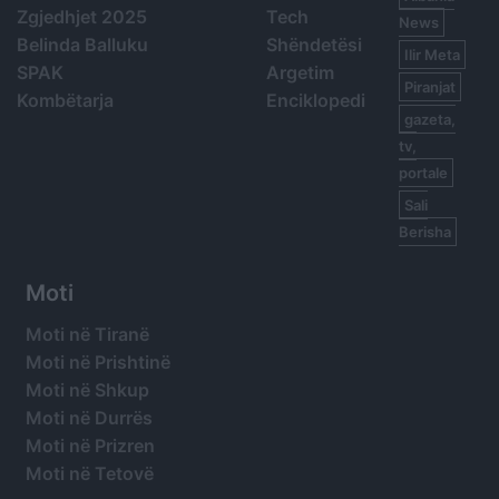
Zgjedhjet 2025
Tech
News
Belinda Balluku
Shëndetësi
Ilir Meta
SPAK
Argetim
Piranjat
Kombëtarja
Enciklopedi
gazeta,
tv,
portale
Sali
Berisha
Moti
Moti në Tiranë
Moti në Prishtinë
Moti në Shkup
Moti në Durrës
Moti në Prizren
Moti në Tetovë