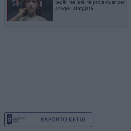
tepër realistë, të projektuar për
shoqëri afatgjatë