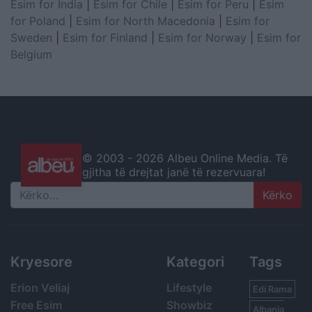
Esim for India
|
Esim for Chile
|
Esim for Peru
|
Esim
for Poland
|
Esim for North Macedonia
|
Esim for
Sweden
|
Esim for Finland
|
Esim for Norway
|
Esim for
Belgium
© 2003 -
2026 Albeu Online Media. Të
gjitha të drejtat janë të rezervuara!
Search
Kryesore
Kategori
Tags
Erion Veliaj
Lifestyle
Edi Rama
Free Esim
Showbiz
Albania