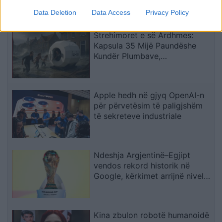
Data Deletion
Data Access
Privacy Policy
Strehimoret e së Ardhmes:
Kapsula 35 Mijë Paundëshe
Kundër Plumbave,
Shpërthimeve dhe Fatkeqësive
Natyrore
Apple hedh në gjyq OpenAI-n
për përvetësim të paligjshëm
të sekreteve industriale
Ndeshja Argjentinë–Egjipt
vendos rekord historik në
Google, kërkimet arrijnë nivele
të papara
Kina zbulon robotë humanoidë