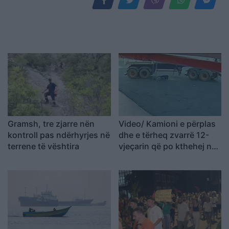
Gramsh, tre zjarre nën
Video/ Kamioni e përplas
kontroll pas ndërhyrjes në
dhe e tërheq zvarrë 12-
terrene të vështira
vjeçarin që po kthehej nga
shkolla, i mituri shpëton
mrekullisht