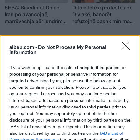
SHBA: Bisedimet Oman-
Dita e tetë e protestës në
Iran po avancojnë,
Divjakë, banorët
marrëveshja për lundrimin
refuzojnë bashkimin me
në Hormuz pritet së
Lushnjen
shpejti
albeu.com -
Do Not Process My Personal
Information
If you wish to opt-out of the sale, sharing to third parties, or
processing of your personal or sensitive information for
Përfundon protesta e 69-
Flakët përfshijnë një
targeted advertising by us, please use the below opt-out
të kundër kryeministrit,
banesë në Shkodër,
section to confirm your selection. Please note that after your
thirrje për burgosjen e
zjarrfikësit vënë situatën
opt-out request is processed you may continue seeing
Ramës dhe Berishës:
nën kontroll
interest-based ads based on personal information utilized by
“Nesër do të jemi më
us or personal information disclosed to third parties prior to
shumë, nuk ndalemi”
your opt-out. You may separately opt-out of the further
disclosure of your personal information by third parties on the
IAB’s list of downstream participants. This information may
also be disclosed by us to third parties on the
IAB’s List of
Downstream Participants
that may further disclose it to other