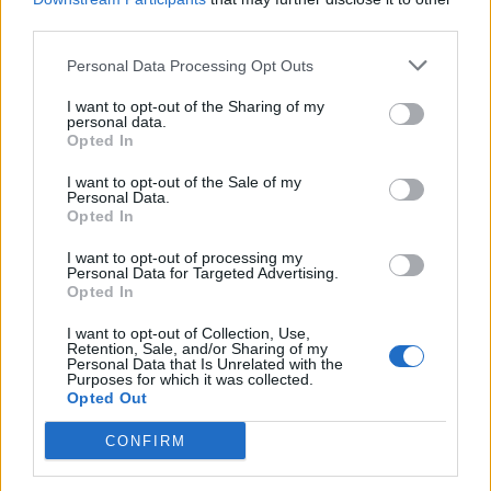
third parties.
Përplasje për emigrantët
Dita e 69-të e protestës,
në Ceuta, Spanja rikthen
qytetarët marshojnë
Personal Data Processing Opt Outs
kontrollet kufitare ndaj
nëpër Tiranë
I want to opt-out of the Sharing of my
udhëtarëve nga Italia
personal data.
të fundit
Opted In
I want to opt-out of the Sale of my
Real Madridi shqyrton tre yje
Personal Data.
të mesfushës pas dështimit me
Opted In
Rodrin
I want to opt-out of processing my
Personal Data for Targeted Advertising.
Opted In
Horoskopi 8 Gusht 2026/
I want to opt-out of Collection, Use,
Çfarë kanë rezervuar yjet për
Retention, Sale, and/or Sharing of my
secilën shenjë?
Personal Data that Is Unrelated with the
Purposes for which it was collected.
Opted Out
Liverpooli surprizon në
CONFIRM
merkato, arrin akord për
huazimin e Ronald Araujos