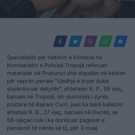
Specialistët për Hetimin e Krimeve në
Komisariatin e Policisë Tropojë referuan
materialet në Prokurori dhe shpallën në kërkim
për veprën penale “Vjedhja e kryer duke
shpërdoruar detyrën”, shtetasin R. P., 58 vjeç,
banues në Tropojë, ish-punonjës i zyrës
postare në Bajram Curri, pasi ka bërë kallëzim
shtetasi R. B., 37 vjeç, banues në Durrës, se
58-vjeçari nuk i ka dorëzuar pagesat e
pensionit të nënës së tij, për 3 muaj.