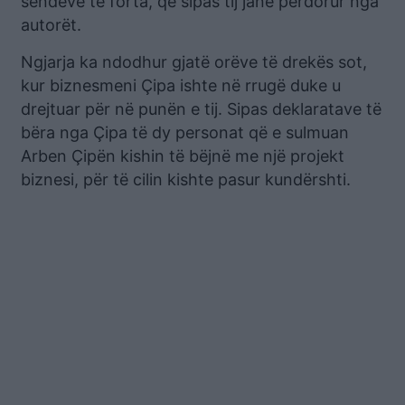
sendeve të forta, që sipas tij janë përdorur nga
autorët.
Ngjarja ka ndodhur gjatë orëve të drekës sot,
kur biznesmeni Çipa ishte në rrugë duke u
drejtuar për në punën e tij. Sipas deklaratave të
bëra nga Çipa të dy personat që e sulmuan
Arben Çipën kishin të bëjnë me një projekt
biznesi, për të cilin kishte pasur kundërshti.