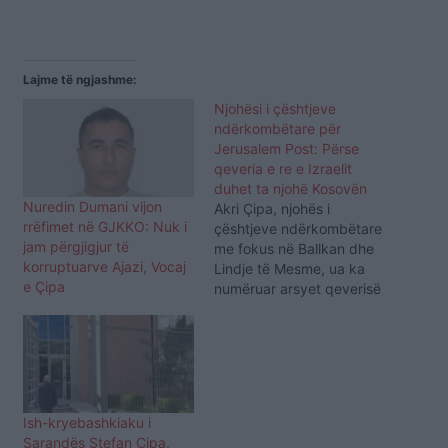
Lajme të ngjashme:
Njohësi i çështjeve
ndërkombëtare për
Jerusalem Post: Përse
qeveria e re e Izraelit
duhet ta njohë Kosovën
Nuredin Dumani vijon
Akri Çipa, njohës i
rrëfimet në GJKKO: Nuk i
çështjeve ndërkombëtare
jam përgjigjur të
me fokus në Ballkan dhe
korruptuarve Ajazi, Vocaj
Lindje të Mesme, ua ka
e Çipa
numëruar arsyet qeverisë
së re të Izraelit se përse
këta të fundit duhet ta
njohin pavarësinë e
Kosovës nëpërmjet një
shkrimi editorial në
prestigjiozen izraelite ‘The
Ish-kryebashkiaku i
Jerusalem Post’. Siç
Sarandës Stefan Çipa,