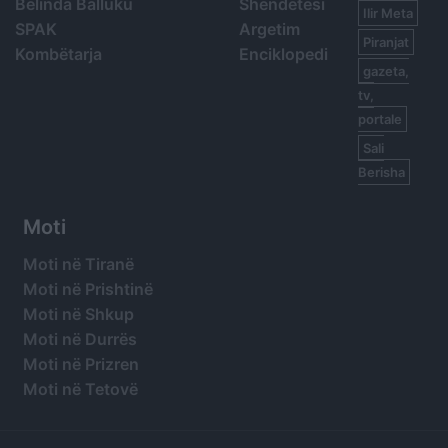
Belinda Balluku
Shëndetësi
Ilir Meta
SPAK
Argetim
Piranjat
Kombëtarja
Enciklopedi
gazeta,
tv,
portale
Sali
Berisha
Moti
Moti në Tiranë
Moti në Prishtinë
Moti në Shkup
Moti në Durrës
Moti në Prizren
Moti në Tetovë