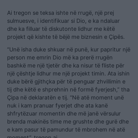
Ai tregon se teksa ishte në rrugë, një prej
sulmuesve, i identifikuar si Dio, e ka ndaluar
dhe ka filluar të diskutonte lidhur me këtë
projekt që kishte të bëjë me biznesin e Çipës.
“Unë isha duke shkuar në punë, kur papritur një
person me emrin Dio më ka prerë rrugën
bashkë me një tjetër dhe ka nisur të fliste për
një çështje lidhur me një projekt timin. Ata ishin
duke bërë gjithçka për të penguar zhvillimin e
tij dhe këtë e shprehnin në formë fyerjesh,” tha
Çipa në deklaratën e tij. “Në atë moment unë
nuk i kam pranuar fyerjet dhe ata kanë
shfrytëzuar momentin dhe më janë vërsulur
brenda makinës time me grushte dhe gurë dhe
e kam pasur të pamundur të mbrohem në atë
moment”, tregon ai.