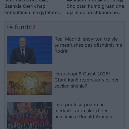
Bashkia Cërrik hap
Shqiptari humb gruan dhe
konsultimin me qytetarët,
djalin që po shkonin në
Doka: Vendimmarrja të
punë: Humba gjithçka…
udhëhiqet nga nevojat e
të fundit
komunitetit
Real Madridi shqyrton tre yje
të mesfushës pas dështimit me
Rodrin
Horoskopi 8 Gusht 2026/
Çfarë kanë rezervuar yjet për
secilën shenjë?
Liverpooli surprizon në
merkato, arrin akord për
huazimin e Ronald Araujos