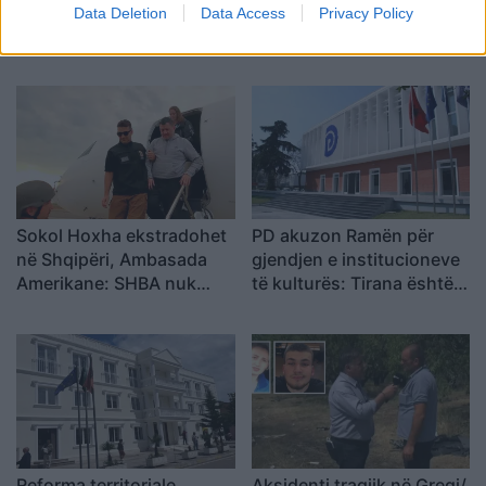
Memaliaj kundër reformës
qeverisë/ Qytetarët
Data Deletion
Data Access
Privacy Policy
territoriale, banorët
kërkojnë dorëheqjen e
refuzojnë bashkimin me
Ramës, nis grumbullimi në
Tepelenën
sheshin “Skënderbej”:
Fuqia qëndron te
bashkimi
Sokol Hoxha ekstradohet
PD akuzon Ramën për
në Shqipëri, Ambasada
gjendjen e institucioneve
Amerikane: SHBA nuk
të kulturës: Tirana është
është strehë për
pa Muze, Galeri, Teatër
kriminelët që abuzojnë me
dhe Cirk Kombëtar
sistemin e emigracionit
Reforma territoriale,
Aksidenti tragjik në Greqi/