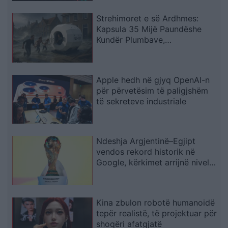
Strehimoret e së Ardhmes:
Kapsula 35 Mijë Paundëshe
Kundër Plumbave,
Shpërthimeve dhe Fatkeqësive
Natyrore
Apple hedh në gjyq OpenAI-n
për përvetësim të paligjshëm
të sekreteve industriale
Ndeshja Argjentinë–Egjipt
vendos rekord historik në
Google, kërkimet arrijnë nivele
të papara
Kina zbulon robotë humanoidë
tepër realistë, të projektuar për
shoqëri afatgjatë