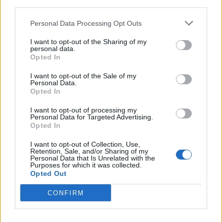
third parties.
Personal Data Processing Opt Outs
I want to opt-out of the Sharing of my
personal data.
Opted In
I want to opt-out of the Sale of my
Personal Data.
Opted In
Përfundon protesta e 69-
Zjarret në vend, Ministria
I want to opt-out of processing my
të kundër kryeministrit,
e Mbrojtjes: Nëntë vatra
Personal Data for Targeted Advertising.
thirrje për burgosjen e
nën monitorim, zonat e
Opted In
Ramës dhe Berishës:
banuara jashtë rrezikut
I want to opt-out of Collection, Use,
“Nesër do të jemi më
Retention, Sale, and/or Sharing of my
shumë, nuk ndalemi”
Personal Data that Is Unrelated with the
Purposes for which it was collected.
Opted Out
CONFIRM
Protesta e dytë në
Protesta e 69 kundër