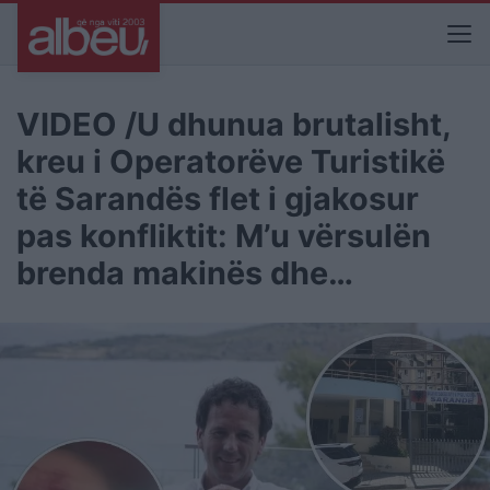
VIDEO /U dhunua brutalisht,
kreu i Operatorëve Turistikë
të Sarandës flet i gjakosur
pas konfliktit: M’u vërsulën
brenda makinës dhe…