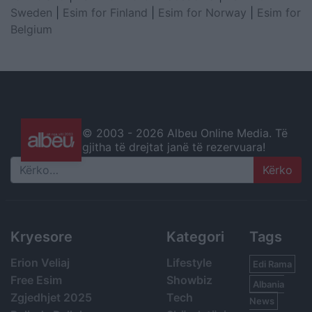
Sweden
|
Esim for Finland
|
Esim for Norway
|
Esim for
Belgium
© 2003 -
2026 Albeu Online Media. Të
gjitha të drejtat janë të rezervuara!
Search
Kryesore
Kategori
Tags
Erion Veliaj
Lifestyle
Edi Rama
Free Esim
Showbiz
Albania
Zgjedhjet 2025
Tech
News