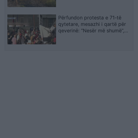
Përfundon protesta e 71-të
qytetare, mesazhi i qartë për
qeverinë: “Nesër më shumë”,
kërkohet largimi i Ramës