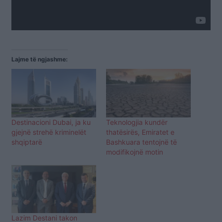
Lajme të ngjashme:
Destinacioni Dubai, ja ku
Teknologjia kundër
gjejnë strehë kriminelët
thatësirës, Emiratet e
shqiptarë
Bashkuara tentojnë të
modifikojnë motin
Lazim Destani takon