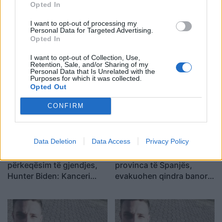
Opted In
I want to opt-out of processing my
Personal Data for Targeted Advertising.
Opted In
Sulm i rëndë në Angli, 30-
Nga ndalimi në Dubai te
vjeçari në gjendje kritike;
kthimi në Dublin, Daniel
I want to opt-out of Collection, Use,
arrestohen dy
Kinahan ekstradohet në
Retention, Sale, and/or Sharing of my
Personal Data that Is Unrelated with the
adoleshentë
Irlandë për t’u përballur
Purposes for which it was collected.
me akuzat për krim të
Opted Out
organizuar
CONFIRM
Data Deletion
Data Access
Privacy Policy
Joe Biden përballet me
Zjarret përfshijnë disa
përkeqësim të gjendjes,
provinca të Spanjës,
Hunter Biden: Kanceri
evakuohen qindra banorë
është përhapur në kocka
dhe digjen mbi 4 mijë
dhe dhimbjet janë të forta
hektarë