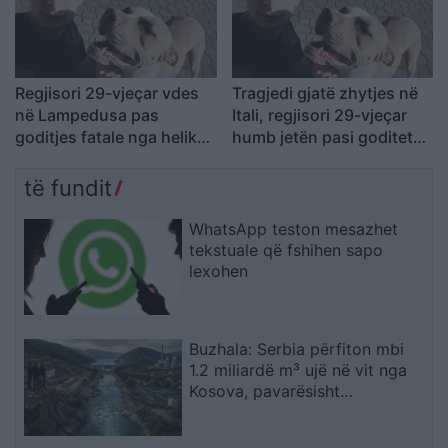
Regjisori 29-vjeçar vdes
Tragjedi gjatë zhytjes në
në Lampedusa pas
Itali, regjisori 29-vjeçar
goditjes fatale nga helikat
humb jetën pasi goditet
e një gomoneje gjatë
nga helikat e një
zhytjes
gomoneje
të fundit
WhatsApp teston mesazhet
tekstuale që fshihen sapo
lexohen
Buzhala: Serbia përfiton mbi
1.2 miliardë m³ ujë në vit nga
Kosova, pavarësisht
kërcënimeve për Ibërin