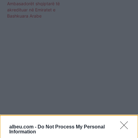
Ambasadorët shqiptarë të
akredituar në Emiratet e
Bashkuara Arabe
Shtuar
më
17.04.2024 08:16
albeu.com -
Do Not Process My Personal
Information
Tags:
,
,
Emiratet e Bashkuara Arabe
godet