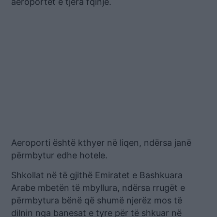
aeroportet e tjera fqinje.
Aeroporti është kthyer në liqen, ndërsa janë
përmbytur edhe hotele.
Shkollat ​​në të gjithë Emiratet e Bashkuara
Arabe mbetën të mbyllura, ndërsa rrugët e
përmbytura bënë që shumë njerëz mos të
dilnin nga banesat e tyre për të shkuar në