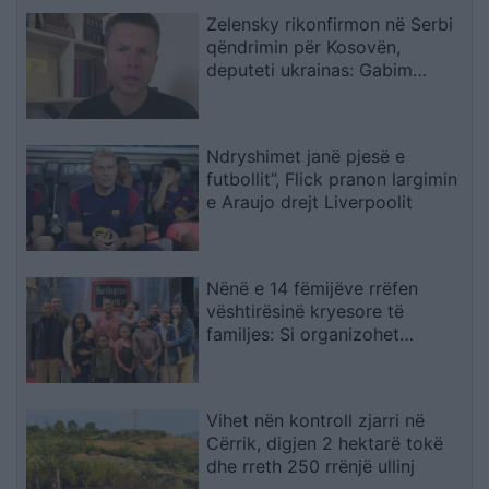
Zelensky rikonfirmon në Serbi
qëndrimin për Kosovën,
deputeti ukrainas: Gabim
diplomatik, Ukraina duhet ta
njohë
Ndryshimet janë pjesë e
futbollit”, Flick pranon largimin
e Araujo drejt Liverpoolit
Nënë e 14 fëmijëve rrëfen
vështirësinë kryesore të
familjes: Si organizohet
transporti
Vihet nën kontroll zjarri në
Cërrik, digjen 2 hektarë tokë
dhe rreth 250 rrënjë ullinj