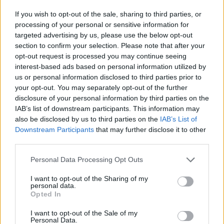
stuhia
If you wish to opt-out of the sale, sharing to third parties, or
processing of your personal or sensitive information for
targeted advertising by us, please use the below opt-out
section to confirm your selection. Please note that after your
opt-out request is processed you may continue seeing
interest-based ads based on personal information utilized by
us or personal information disclosed to third parties prior to
your opt-out. You may separately opt-out of the further
disclosure of your personal information by third parties on the
IAB’s list of downstream participants. This information may
also be disclosed by us to third parties on the
IAB’s List of
Downstream Participants
that may further disclose it to other
third parties.
Trump për Iranin: Po
I arrestuar në Dubai dhe
Personal Data Processing Opt Outs
zhvillojmë negociata të
ekstraduar në Dublin,
kufizuara, Teherani
bosi i dyshuar i kartelit
I want to opt-out of the Sharing of my
ndodhet në krizë të rëndë
përballet me akuza për
personal data.
ekonomike
krim të organizuar
Opted In
I want to opt-out of the Sale of my
Personal Data.