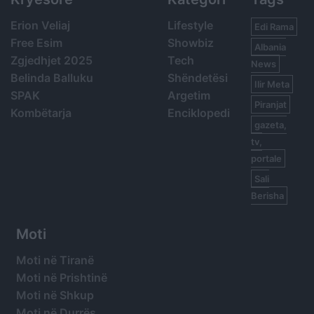
Erion Veliaj
Lifestyle
Edi Rama
Free Esim
Showbiz
Albania
Zgjedhjet 2025
Tech
News
Belinda Balluku
Shëndetësi
Ilir Meta
SPAK
Argetim
Piranjat
Kombëtarja
Enciklopedi
gazeta,
tv,
portale
Sali
Berisha
Moti
Moti në Tiranë
Moti në Prishtinë
Moti në Shkup
Moti në Durrës