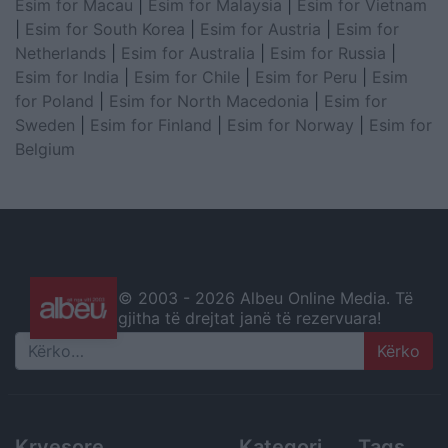
Esim for Macau
|
Esim for Malaysia
|
Esim for Vietnam
|
Esim for South Korea
|
Esim for Austria
|
Esim for
Netherlands
|
Esim for Australia
|
Esim for Russia
|
Esim for India
|
Esim for Chile
|
Esim for Peru
|
Esim
for Poland
|
Esim for North Macedonia
|
Esim for
Sweden
|
Esim for Finland
|
Esim for Norway
|
Esim for
Belgium
© 2003 -
2026 Albeu Online Media. Të
gjitha të drejtat janë të rezervuara!
Search
Kryesore
Kategori
Tags