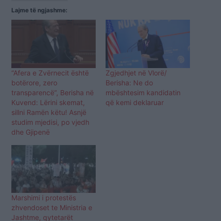
Lajme të ngjashme:
“Afera e Zvërnecit është
Zgjedhjet në Vlorë/
botërore, zero
Berisha: Ne do
transparencë”, Berisha në
mbështesim kandidatin
Kuvend: Lërini skemat,
që kemi deklaruar
sillni Ramën këtu! Asnjë
studim mjedisi, po vjedh
dhe Gjipenë
Marshimi i protestës
zhvendoset te Ministria e
Jashtme, qytetarët