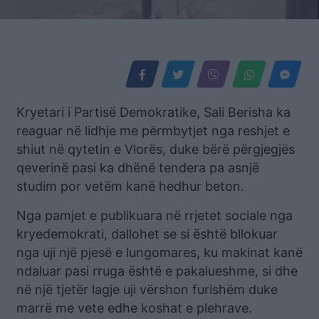
Kryetari i Partisë Demokratike, Sali Berisha ka
reaguar në lidhje me përmbytjet nga reshjet e
shiut në qytetin e Vlorës, duke bërë përgjegjës
qeverinë pasi ka dhënë tendera pa asnjë
studim por vetëm kanë hedhur beton.
Nga pamjet e publikuara në rrjetet sociale nga
kryedemokrati, dallohet se si është bllokuar
nga uji një pjesë e lungomares, ku makinat kanë
ndaluar pasi rruga është e pakalueshme, si dhe
në një tjetër lagje uji vërshon furishëm duke
marrë me vete edhe koshat e plehrave.