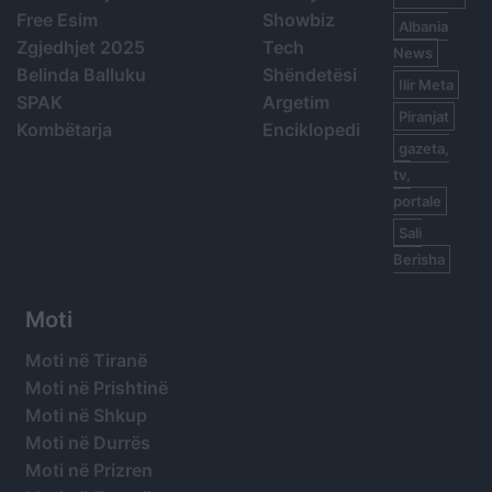
Free Esim
Showbiz
Albania
Zgjedhjet 2025
Tech
News
Belinda Balluku
Shëndetësi
Ilir Meta
SPAK
Argetim
Piranjat
Kombëtarja
Enciklopedi
gazeta,
tv,
portale
Sali
Berisha
Moti
Moti në Tiranë
Moti në Prishtinë
Moti në Shkup
Moti në Durrës
Moti në Prizren