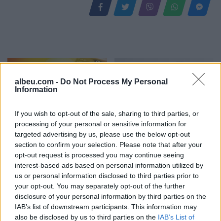
albeu.com -
Do Not Process My Personal
Information
If you wish to opt-out of the sale, sharing to third parties, or
processing of your personal or sensitive information for
I nxehti përvëlues
SafeJournalists
targeted advertising by us, please use the below opt-out
mbërthen vendin, çfarë
kundërshton rregullat e
section to confirm your selection. Please note that after your
pritet të ndodhë me motin
reja të GJKKO-së për
opt-out request is processed you may continue seeing
javën e ardhshme
median: Të rishikohen
interest-based ads based on personal information utilized by
kufizimet ndaj gazetarëve
us or personal information disclosed to third parties prior to
dhe informimit publik
your opt-out. You may separately opt-out of the further
disclosure of your personal information by third parties on the
IAB’s list of downstream participants. This information may
also be disclosed by us to third parties on the
IAB’s List of