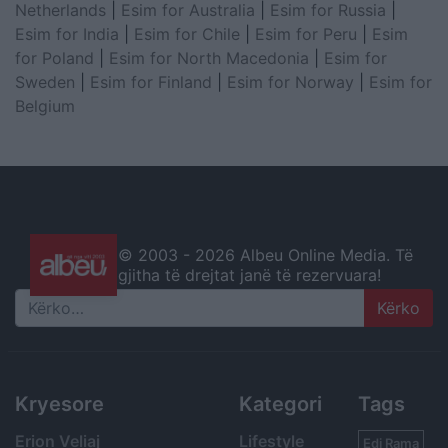
Netherlands
|
Esim for Australia
|
Esim for Russia
|
Esim for India
|
Esim for Chile
|
Esim for Peru
|
Esim
for Poland
|
Esim for North Macedonia
|
Esim for
Sweden
|
Esim for Finland
|
Esim for Norway
|
Esim for
Belgium
© 2003 -
2026 Albeu Online Media. Të
gjitha të drejtat janë të rezervuara!
Search
Kryesore
Kategori
Tags
Erion Veliaj
Lifestyle
Edi Rama