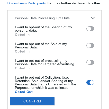
Downstream Participants
that may further disclose it to other
third parties.
Nënë e bir humbën jetën
Europa nën pushtetin e të
në aksidentin tragjik/
nxehtit ekstrem, Italia
Personal Data Processing Opt Outs
Ishin nisur për në punë,
shpall alarm të kuq në të
por fati u kishte rezervuar
gjitha qytetet kryesore!
I want to opt-out of the Sharing of my
udhëtimin e fundit (FOTO)
Austria dhe Sllovakia,
personal data.
Opted In
temperatura rekord
I want to opt-out of the Sale of my
Personal Data.
Opted In
I want to opt-out of processing my
Personal Data for Targeted Advertising.
E ardhmja e Kombëtares
Mashtronte në internet
Opted In
shqiptare, firmos si
përmes pakove postare,
profesionist me gjigantët
Prokuroria e Tiranës
I want to opt-out of Collection, Use,
e Premier Ligë: “Djall” i
dërgon për gjykim
Retention, Sale, and/or Sharing of my
Personal Data that Is Unrelated with the
goditjeve të dënimit
nigerianin
Purposes for which it was collected.
Opted Out
CONFIRM