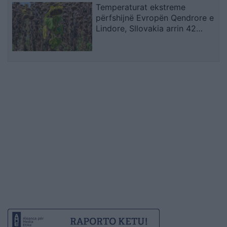
Temperaturat ekstreme
përfshijnë Evropën Qendrore e
Lindore, Sllovakia arrin 42
gradë dhe Polonia përballet me
probleme energjetike