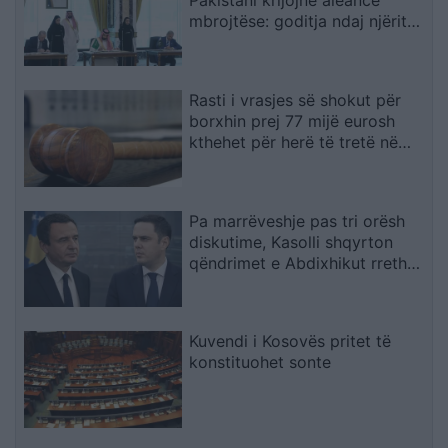
Pakistani krijojnë aleancë
mbrojtëse: goditja ndaj njërit
do të quhet sulm ndaj të treve
Rasti i vrasjes së shokut për
borxhin prej 77 mijë eurosh
kthehet për herë të tretë në
rigjykim
Pa marrëveshje pas tri orësh
diskutime, Kasolli shqyrton
qëndrimet e Abdixhikut rreth
mocionit: I krijoi lehtësi LVV-së
Kuvendi i Kosovës pritet të
konstituohet sonte