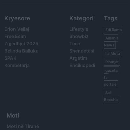
Kryesore
Kategori
Tags
Erion Veliaj
Lifestyle
Edi Rama
Free Esim
Showbiz
Albania
Zgjedhjet 2025
Tech
News
Belinda Balluku
Shëndetësi
Ilir Meta
SPAK
Argetim
Piranjat
Kombëtarja
Enciklopedi
gazeta,
tv,
portale
Sali
Berisha
Moti
Moti në Tiranë