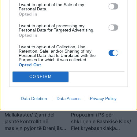
I want to opt-out of the Sale of my
Personal Data.
Opted In
I want to opt-out of processing my
Personal Data for Targeted Advertising.
Opted In
Aksident i trefishtë në
Misteri rreth takimit sekret
I want to opt-out of Collection, Use,
rrugën Sarandë-Ksamil,
Pezeshkian-Khamenei në
Retention, Sale, and/or Sharing of my
Personal Data that Is Unrelated with the
njëri nga të plagosurit
Teheran! Ata ishin në një
Purposes for which it was collected.
dërgohet në spitalin e
makinë me xhama të errët,
Opted Out
Traumës në Tiranë
duke e dëgjuar njëri-
CONFIRM
tjetrin, por pa e parë
Data Deletion
Data Access
Privacy Policy
Mallakastër/ Zjarri del
Propozimi i PS për
jashtë kontrollit në
shkrirjen e Bashkisë Klos/
masivin pyjor të Drenijës!
Flet kryebashkiakja
Pas Ngrëçanit, pritet
socialiste Valbona Kola: