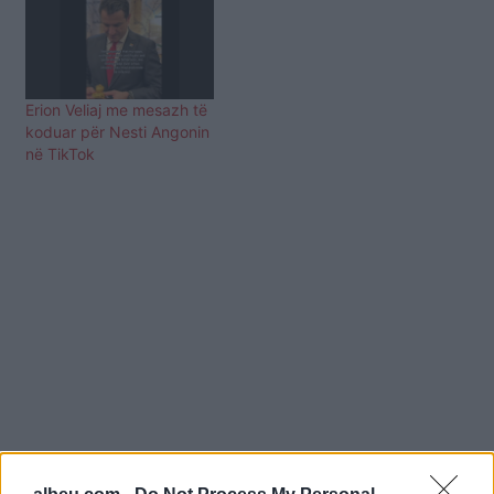
Erion Veliaj me mesazh të
koduar për Nesti Angonin
në TikTok