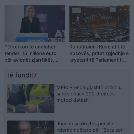
ndërhyrja nga ajri (VIDEO)
Jam shërbëtore e popullit,
karrigia është e
përkohshme, nëse
qytetarët janë kundër, unë
jam me ta (VIDEO)
PD kërkon të anulohet
Konstituimi i Kuvendit të
tenderi 15 milionë euro
Kosovës, pritet zgjedhje e
për avionët zjarrfikës,
kryetarit të Parlamentit!
Vangjeli: Fituesja e lidhur
Afat 60 ditë për
me skandale në Spanjë, të
Presidentin e ri
të fundit
nisë hetimi i SPAK
MPB: Brenda gjashtë orësh u
sanksionuan 222 drejtues
motoçikletash
Juristi i së drejtës penale
ndërkombëtare për “Bota sot”: