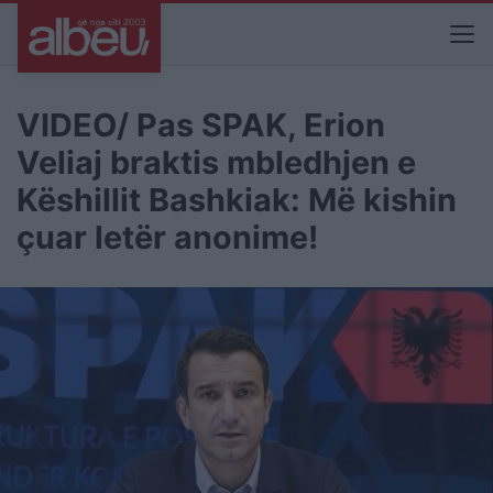
VIDEO/ Pas SPAK, Erion
Veliaj braktis mbledhjen e
Këshillit Bashkiak: Më kishin
çuar letër anonime!