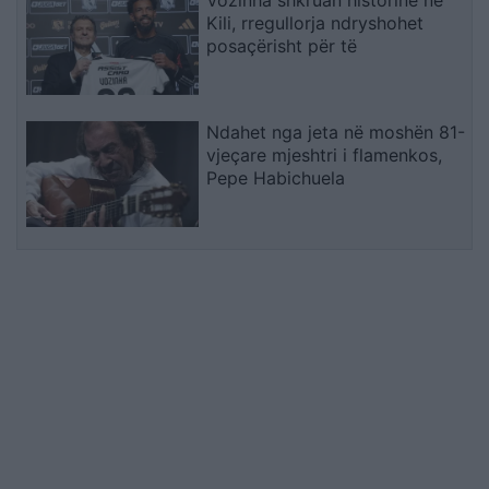
Vozinha shkruan historinë në
Kili, rregullorja ndryshohet
posaçërisht për të
Ndahet nga jeta në moshën 81-
vjeçare mjeshtri i flamenkos,
Pepe Habichuela