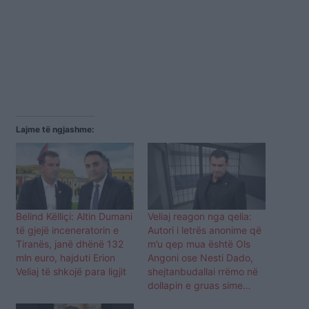
Lajme të ngjashme:
Belind Këlliçi: Altin Dumani
Veliaj reagon nga qelia:
të gjejë inceneratorin e
Autori i letrës anonime që
Tiranës, janë dhënë 132
m’u qep mua është Ols
mln euro, hajduti Erion
Angoni ose Nesti Dado,
Veliaj të shkojë para ligjit
shejtanbudallai rrëmo në
dollapin e gruas sime…