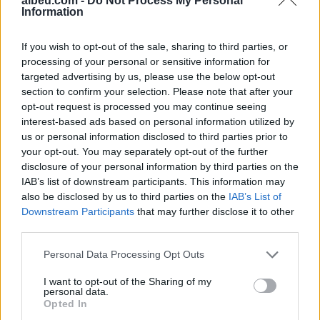
albeu.com -
Do Not Process My Personal
Information
Shtuar
më
26.12.2024 17:22
If you wish to opt-out of the sale, sharing to third parties, or
Tags:
,
erjon veliajs
SPAK
processing of your personal or sensitive information for
targeted advertising by us, please use the below opt-out
section to confirm your selection. Please note that after your
opt-out request is processed you may continue seeing
interest-based ads based on personal information utilized by
us or personal information disclosed to third parties prior to
your opt-out. You may separately opt-out of the further
disclosure of your personal information by third parties on the
IAB’s list of downstream participants. This information may
also be disclosed by us to third parties on the
IAB’s List of
Downstream Participants
that may further disclose it to other
third parties.
Personal Data Processing Opt Outs
Analiza: Një shqiptar ka
Durrës/ 40-vjeçari humb
nevojë për 28 mijë dollarë
ndjenjat në kantierin e
I want to opt-out of the Sharing of my
në vit për të arritur
ndërtimit dhe ndërron jetë
personal data.
Opted In
“pragun e lumturisë”
në spital