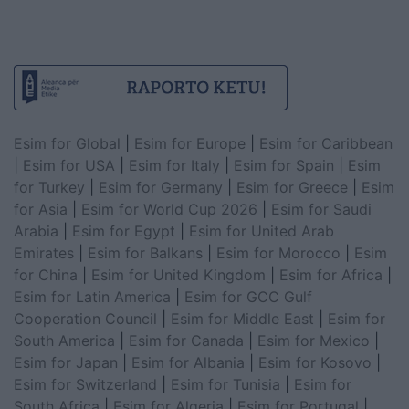
Esim for Global
|
Esim for Europe
|
Esim for Caribbean
|
Esim for USA
|
Esim for Italy
|
Esim for Spain
|
Esim
for Turkey
|
Esim for Germany
|
Esim for Greece
|
Esim
for Asia
|
Esim for World Cup 2026
|
Esim for Saudi
Arabia
|
Esim for Egypt
|
Esim for United Arab
Emirates
|
Esim for Balkans
|
Esim for Morocco
|
Esim
for China
|
Esim for United Kingdom
|
Esim for Africa
|
Esim for Latin America
|
Esim for GCC Gulf
Cooperation Council
|
Esim for Middle East
|
Esim for
South America
|
Esim for Canada
|
Esim for Mexico
|
Esim for Japan
|
Esim for Albania
|
Esim for Kosovo
|
Esim for Switzerland
|
Esim for Tunisia
|
Esim for
South Africa
|
Esim for Algeria
|
Esim for Portugal
|