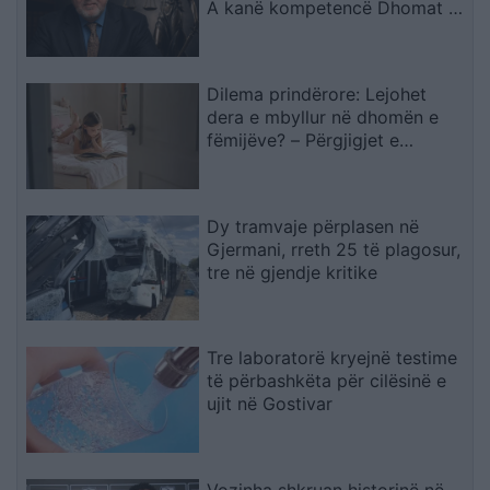
A kanë kompetencë Dhomat e
Specializuara të Kosovës për
krime kundër njerëzimit pas
zbulimit të…
Dilema prindërore: Lejohet
dera e mbyllur në dhomën e
fëmijëve? – Përgjigjet e
psikologëve
Dy tramvaje përplasen në
Gjermani, rreth 25 të plagosur,
tre në gjendje kritike
Tre laboratorë kryejnë testime
të përbashkëta për cilësinë e
ujit në Gostivar