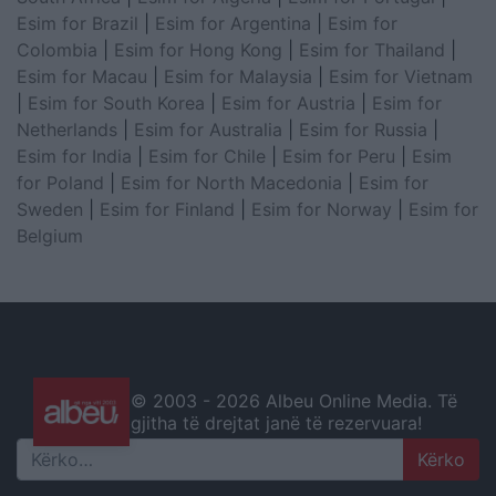
Esim for Brazil
|
Esim for Argentina
|
Esim for
Colombia
|
Esim for Hong Kong
|
Esim for Thailand
|
Esim for Macau
|
Esim for Malaysia
|
Esim for Vietnam
|
Esim for South Korea
|
Esim for Austria
|
Esim for
Netherlands
|
Esim for Australia
|
Esim for Russia
|
Esim for India
|
Esim for Chile
|
Esim for Peru
|
Esim
for Poland
|
Esim for North Macedonia
|
Esim for
Sweden
|
Esim for Finland
|
Esim for Norway
|
Esim for
Belgium
© 2003 -
2026 Albeu Online Media. Të
gjitha të drejtat janë të rezervuara!
Search