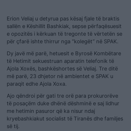
Erion Veliaj u detyrua pas kësaj fjale të braktis
sallën e Këshillit Bashkiak, sepse përfaqësuesit
e opozitës i kërkuan të tregonte të vërtetën se
për çfarë ishte thirrur nga “kolegët” në SPAK.
Dy javë më parë, hetuesit e Byrosë Kombëtare
të Hetimit sekuestruan aparatin telefonik të
Ajola Xoxës, bashkëshortes së Veliaj. Tre ditë
më parë, 23 dhjetor në ambientet e SPAK u
paraqit edhe Ajola Xoxa.
Ajo qëndroi për gati tre orë para prokurorëve
të posaçëm duke dhënë dëshminë e saj lidhur
me hetimin pasuror që ka nisur ndaj
kryebashkiakut socialist të Tiranës dhe familjes
së tij.