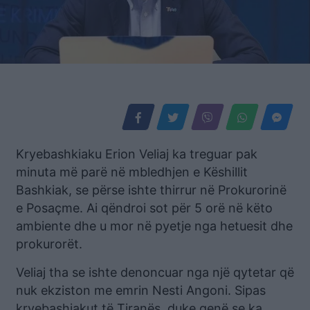
Kryebashkiaku Erion Veliaj ka treguar pak
minuta më parë në mbledhjen e Këshillit
Bashkiak, se përse ishte thirrur në Prokurorinë
e Posaçme. Ai qëndroi sot për 5 orë në këto
ambiente dhe u mor në pyetje nga hetuesit dhe
prokurorët.
Veliaj tha se ishte denoncuar nga një qytetar që
nuk ekziston me emrin Nesti Angoni. Sipas
kryebashiakut të Tiranës, duke qenë se ka