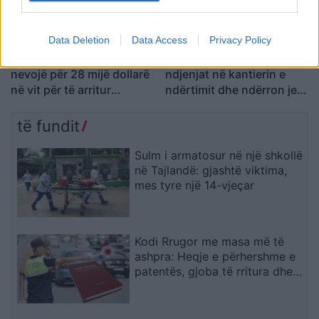
Data Deletion
Data Access
Privacy Policy
Analiza: Një shqiptar ka
Durrës/ 40-vjeçari humb
nevojë për 28 mijë dollarë
ndjenjat në kantierin e
në vit për të arritur
ndërtimit dhe ndërron jetë
“pragun e lumturisë”
në spital
të fundit
Sulm i armatosur në një shkollë
në Tajlandë: gjashtë viktima,
mes tyre një 14-vjeçar
Kodi Rrugor me masa më të
ashpra: Heqje e përhershme e
patentës, gjoba të rritura dhe
kufizime për drejtuesit e rinj