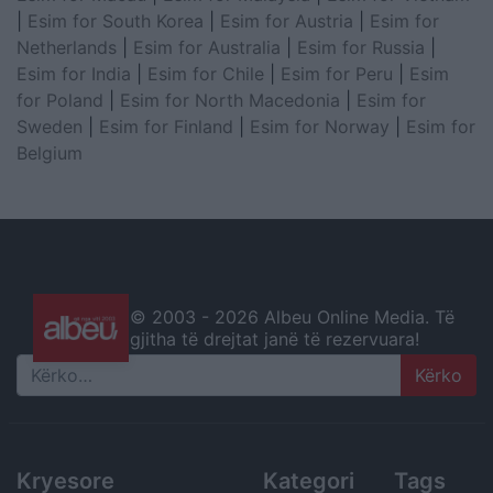
|
Esim for South Korea
|
Esim for Austria
|
Esim for
Netherlands
|
Esim for Australia
|
Esim for Russia
|
Esim for India
|
Esim for Chile
|
Esim for Peru
|
Esim
for Poland
|
Esim for North Macedonia
|
Esim for
Sweden
|
Esim for Finland
|
Esim for Norway
|
Esim for
Belgium
© 2003 -
2026 Albeu Online Media. Të
gjitha të drejtat janë të rezervuara!
Search
Kryesore
Kategori
Tags