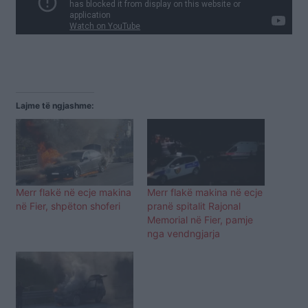
Lajme të ngjashme:
Merr flakë në ecje makina
Merr flakë makina në ecje
në Fier, shpëton shoferi
pranë spitalit Rajonal
Memorial në Fier, pamje
nga vendngjarja