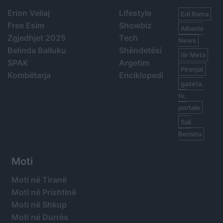
Erion Veliaj
Lifestyle
Edi Rama
Free Esim
Showbiz
Albania
Zgjedhjet 2025
Tech
News
Belinda Balluku
Shëndetësi
Ilir Meta
SPAK
Argetim
Piranjat
Kombëtarja
Enciklopedi
gazeta,
tv,
portale
Sali
Berisha
Moti
Moti në Tiranë
Moti në Prishtinë
Moti në Shkup
Moti në Durrës