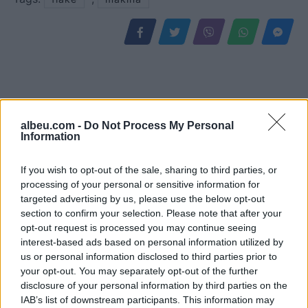
albeu.com -
Do Not Process My Personal
Information
If you wish to opt-out of the sale, sharing to third parties, or
processing of your personal or sensitive information for
Kodi Rrugor me masa më
Djali ishte në konflikt me
targeted advertising by us, please use the below opt-out
section to confirm your selection. Please note that after your
të ashpra: Heqje e
një person tjetër, babai
opt-out request is processed you may continue seeing
përhershme e patentës,
69-vjeçar humb jetën nga
interest-based ads based on personal information utilized by
gjoba të rritura dhe
arresti kardiak (EMRI)
us or personal information disclosed to third parties prior to
kufizime për drejtuesit e
your opt-out. You may separately opt-out of the further
rinj
disclosure of your personal information by third parties on the
IAB’s list of downstream participants. This information may