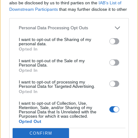
also be disclosed by us to third parties on the
IAB’s List of
Downstream Participants
that may further disclose it to other
third parties.
Parashikimi i motit 7
Aksident fatal në
Personal Data Processing Opt Outs
Gusht 2026/ Reshje shiu
Gjermani, humbin jetën
dhe temperatura deri në
tre anëtarë të një familjeje
I want to opt-out of the Sharing of my
38 gradë
nga Ferizaji që po
personal data.
ktheheshin nga Kosova
Opted In
I want to opt-out of the Sale of my
Personal Data.
Opted In
I want to opt-out of processing my
Personal Data for Targeted Advertising.
Opted In
Konflikt për shërbimin në
Raportohen 25 vatra zjarri
një hotel në Dhërmi, ish-
në 12 orë, 10 mbeten
I want to opt-out of Collection, Use,
zyrtari i Policisë dyshohet
aktive dhe ndërhyrjet
Retention, Sale, and/or Sharing of my
Personal Data that Is Unrelated with the
se kërcënoi kamerierin
vijojnë nga toka e ajri
Purposes for which it was collected.
dhe administratorin
Opted Out
CONFIRM