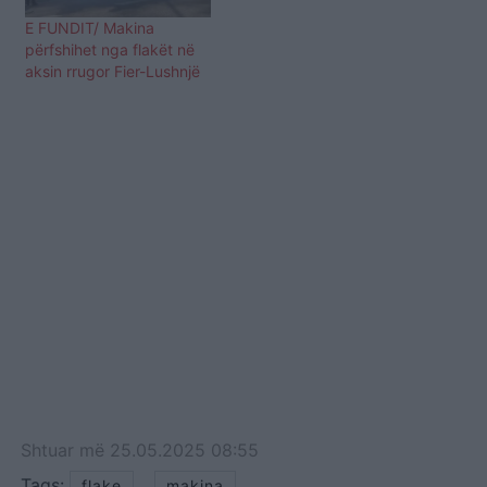
E FUNDIT/ Makina
përfshihet nga flakët në
aksin rrugor Fier-Lushnjë
Shtuar
më
25.05.2025 08:55
Tags:
,
flake
makina