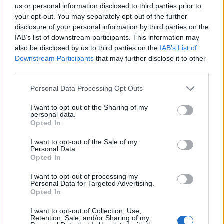
Këmbimi valutor/ Me sa
Revolta qytetare hyn sot
us or personal information disclosed to third parties prior to
blihen e shiten dollari dhe
në ditën e 68-të!
your opt-out. You may separately opt-out of the further
euro, çfarë ndodh me
Protestuesit të vendosur
disclosure of your personal information by third parties on the
monedhat e tjera
deri në dorëheqjen e
IAB’s list of downstream participants. This information may
kryeministrit Rama
also be disclosed by us to third parties on the
IAB’s List of
Downstream Participants
that may further disclose it to other
third parties.
Personal Data Processing Opt Outs
I want to opt-out of the Sharing of my
personal data.
Në Shqipëri regjistrohen
Parashikimi i motit për
Opted In
rreth 39 mijë shtetas të
ditën e sotme, 6 Gusht
huaj, 60% e tyre për të
2026/ Temperaturat
I want to opt-out of the Sale of my
Personal Data.
punuar! Numrin më të
arrijnë deri ne 38 gradë
Opted In
madhe të lejeve të
qëndrimit e kanë…
I want to opt-out of processing my
Personal Data for Targeted Advertising.
Opted In
I want to opt-out of Collection, Use,
Retention, Sale, and/or Sharing of my