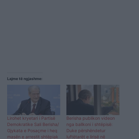
Lajme të ngjashme:
Lirohet kryetari i Partisë
Berisha publikon videon
Demokratike Sali Berisha/
nga ballkoni i shtëpisë:
Gjykata e Posaçme i heq
Duke përshëndetur
masën e arrestit shtëpiak
luftëtarët e lirisë në