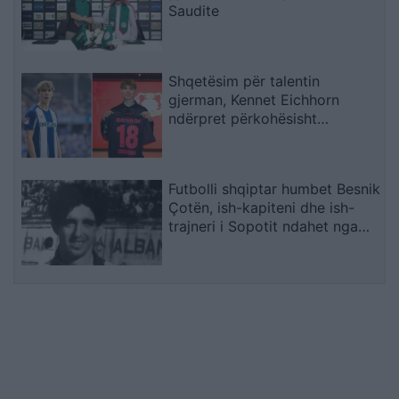
Saudite
Shqetësim për talentin
gjerman, Kennet Eichhorn
ndërpret përkohësisht
karrierën për arsye
shëndetësore
Futbolli shqiptar humbet Besnik
Çotën, ish-kapiteni dhe ish-
trajneri i Sopotit ndahet nga
jeta në moshën 56-vjeçare