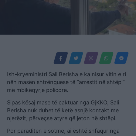
Ish-kryeministri Sali Berisha e ka nisur vitin e ri
nën masën shtrënguese të “arrestit në shtëpi”
më mbikëqyrje policore.
Sipas kësaj mase të caktuar nga GjKKO, Sali
Berisha nuk duhet të ketë asnjë kontakt me
njerëzit, përveçse atyre që jeton në shtëpi.
Por paraditen e sotme, ai është shfaqur nga