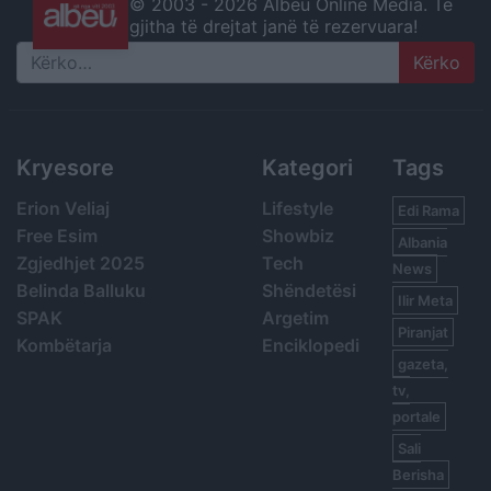
© 2003 -
2026 Albeu Online Media. Të
gjitha të drejtat janë të rezervuara!
Search
Kryesore
Kategori
Tags
Erion Veliaj
Lifestyle
Edi Rama
Free Esim
Showbiz
Albania
Zgjedhjet 2025
Tech
News
Belinda Balluku
Shëndetësi
Ilir Meta
SPAK
Argetim
Piranjat
Kombëtarja
Enciklopedi
gazeta,
tv,
portale
Sali
Berisha