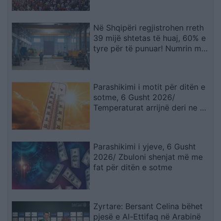
Në Shqipëri regjistrohen rreth
39 mijë shtetas të huaj, 60% e
tyre për të punuar! Numrin më
të madhe të lejeve të qëndrimit
e kanë…
Parashikimi i motit për ditën e
sotme, 6 Gusht 2026/
Temperaturat arrijnë deri ne 38
gradë
Parashikimi i yjeve, 6 Gusht
2026/ Zbuloni shenjat më me
fat për ditën e sotme
Zyrtare: Bersant Celina bëhet
pjesë e Al-Ettifaq në Arabinë