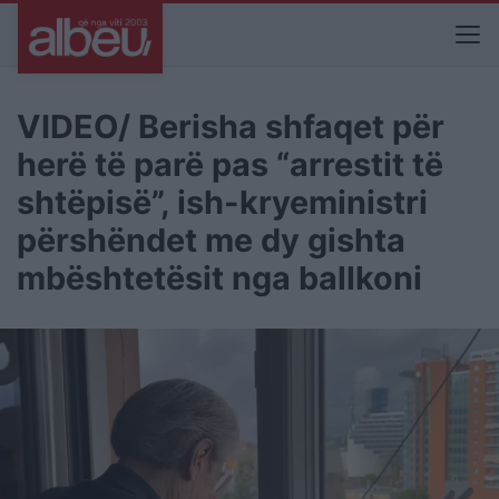
VIDEO/ Berisha shfaqet për
herë të parë pas “arrestit të
shtëpisë”, ish-kryeministri
përshëndet me dy gishta
mbështetësit nga ballkoni