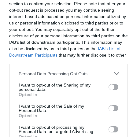
section to confirm your selection. Please note that after your
opt-out request is processed you may continue seeing
interest-based ads based on personal information utilized by
us or personal information disclosed to third parties prior to
your opt-out. You may separately opt-out of the further
disclosure of your personal information by third parties on the
IAB’s list of downstream participants. This information may
also be disclosed by us to third parties on the
IAB’s List of
Downstream Participants
that may further disclose it to other
third parties.
Personal Data Processing Opt Outs
I want to opt-out of the Sharing of my
personal data.
Opted In
I want to opt-out of the Sale of my
Personal Data.
Opted In
Esim for Global
|
Esim for Europe
|
Esim for Caribbean
|
Esim for USA
|
Esim for Italy
|
Esim for Spain
|
Esim
I want to opt-out of processing my
for Turkey
|
Esim for Germany
|
Esim for Greece
|
Esim
Personal Data for Targeted Advertising.
Opted In