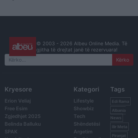
© 2003 -
2026 Albeu Online Media. Të
gjitha të drejtat janë të rezervuara!
Search
Kryesore
Kategori
Tags
Erion Veliaj
Lifestyle
Edi Rama
Free Esim
Showbiz
Albania
Zgjedhjet 2025
Tech
News
Belinda Balluku
Shëndetësi
Ilir Meta
SPAK
Argetim
Piranjat