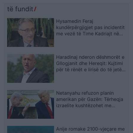
të fundit
Hysamedin Feraj
kundërpërgjigjet pas incidentit
me vezë të Time Kadriajt në
Kuvend: Kujton të kaluarën në
UÇK dhe lidhjet me Radojçiqin
Haradinaj nderon dëshmorët e
Gllogjanit dhe Hereqit: Kujtimi
për të rënët e lirisë do të jetë i
përjetshëm
Netanyahu refuzon planin
amerikan për Gazën: Tërheqja
izraelite kushtëzohet me
çarmatimin e Hamasit
Anije romake 2100-vjeçare me