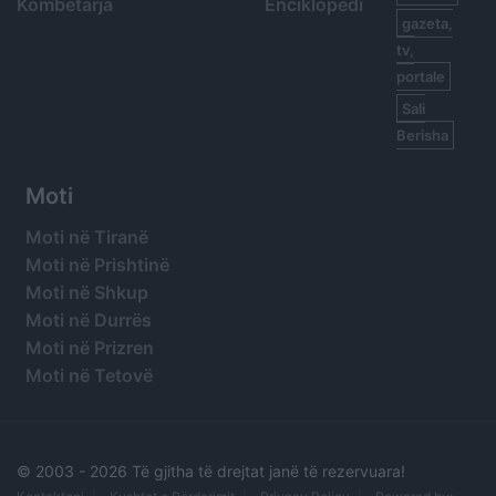
Kombëtarja
Enciklopedi
gazeta,
tv,
portale
Sali
Berisha
Moti
Moti në Tiranë
Moti në Prishtinë
Moti në Shkup
Moti në Durrës
Moti në Prizren
Moti në Tetovë
© 2003 -
2026 Të gjitha të drejtat janë të rezervuara!