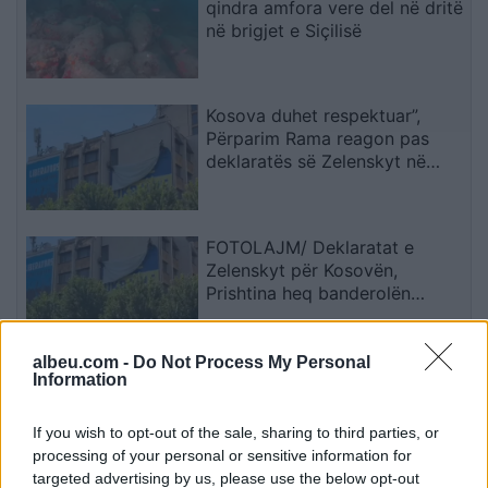
qindra amfora vere del në dritë
në brigjet e Siçilisë
Kosova duhet respektuar”,
Përparim Rama reagon pas
deklaratës së Zelenskyt në
Beograd
FOTOLAJM/ Deklaratat e
Zelenskyt për Kosovën,
Prishtina heq banderolën
gjigande me mbishkrimin ‘Free
Ukraine’
albeu.com -
Do Not Process My Personal
Parlamenti Studentor i UEJL-së
Information
ridërgon kërkesën për
zhvillimin e provimeve
If you wish to opt-out of the sale, sharing to third parties, or
shtetërore edhe në gjuhën
processing of your personal or sensitive information for
shqipe
targeted advertising by us, please use the below opt-out