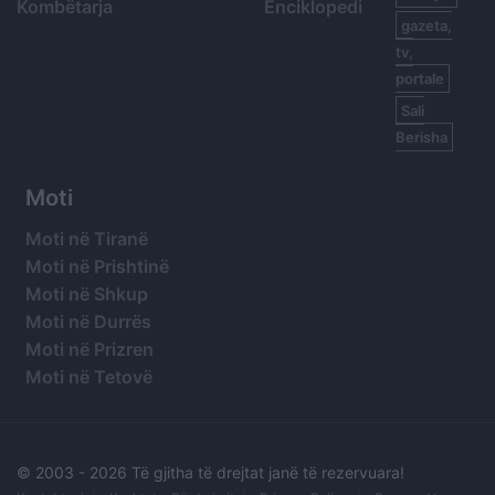
Kombëtarja
Enciklopedi
gazeta,
tv,
portale
Sali
Berisha
Moti
Moti në Tiranë
Moti në Prishtinë
Moti në Shkup
Moti në Durrës
Moti në Prizren
Moti në Tetovë
© 2003 -
2026 Të gjitha të drejtat janë të rezervuara!