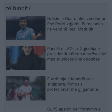
të fundit
Ndikimi i Guardiolës vendimtar:
Pse Rodri zgjodhi Barcelonën
në vend të Real Madridit
Pacolli e LVV-së: Zgjedhja e
presidentit kërkon marrëveshje
mes shumicës dhe opozitës
E ardhmja e Kombëtares
shqiptare, firmos si
profesionist me gjigantët e
Premier Ligë: “Djall” i goditjeve
të dënimit
GLPS apelon për formimin e