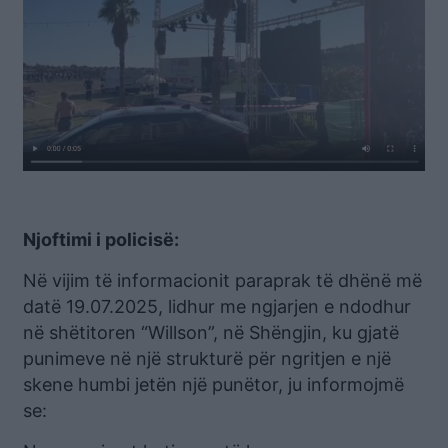
Njoftimi i policisë:
Në vijim të informacionit paraprak të dhënë më
datë 19.07.2025, lidhur me ngjarjen e ndodhur
në shëtitoren “Willson”, në Shëngjin, ku gjatë
punimeve në një strukturë për ngritjen e një
skene humbi jetën një punëtor, ju informojmë
se: