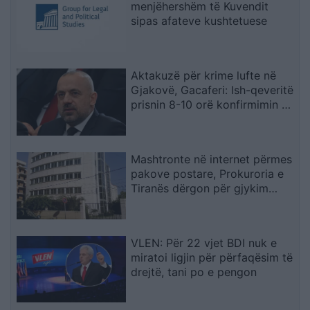
menjëhershëm të Kuvendit
sipas afateve kushtetuese
Aktakuzë për krime lufte në
Gjakovë, Gacaferi: Ish-qeveritë
prisnin 8-10 orë konfirmimin e
Radojqiçit
Mashtronte në internet përmes
pakove postare, Prokuroria e
Tiranës dërgon për gjykim
nigerianin
VLEN: Për 22 vjet BDI nuk e
miratoi ligjin për përfaqësim të
drejtë, tani po e pengon