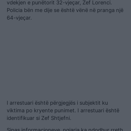
vdekjen e punëtorit 32-vjeçar, Zef Lorenci.
Policia bën me dije se është vënë në pranga një
64-vjeçar.
I arrestuari është përgjegjës i subjektit ku
viktima po kryente punimet. I arrestuari është
identifikuar si Zef Shtjefni.
Sipas informacioneve, ngjarja ka ndodhur rreth