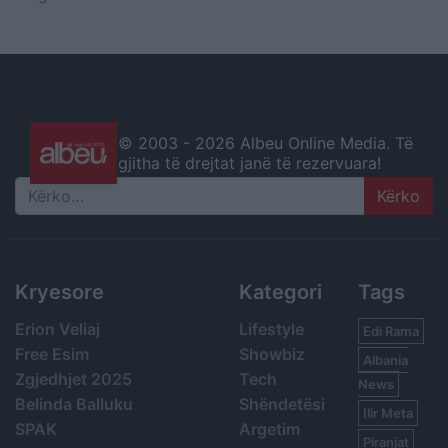
© 2003 -
2026 Albeu Online Media. Të
gjitha të drejtat janë të rezervuara!
Search
Kryesore
Kategori
Tags
Erion Veliaj
Lifestyle
Edi Rama
Free Esim
Showbiz
Albania
Zgjedhjet 2025
Tech
News
Belinda Balluku
Shëndetësi
Ilir Meta
SPAK
Argetim
Piranjat