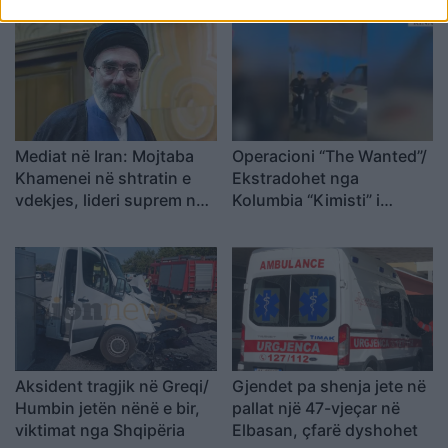
makinat u përplasën kokë
më kokë (VIDEO)
Mediat në Iran: Mojtaba
Operacioni “The Wanted”/
Khamenei në shtratin e
Ekstradohet nga
vdekjes, lideri suprem në
Kolumbia “Kimisti” i
gjendje të rëndë
Frakullit. Një tjetër person
shëndetësore
sillet në Shqipëri nga
Italia, i kërkuar për vepra
të rënda penale (VIDEO)
Aksident tragjik në Greqi/
Gjendet pa shenja jete në
Humbin jetën nënë e bir,
pallat një 47-vjeçar në
viktimat nga Shqipëria
Elbasan, çfarë dyshohet