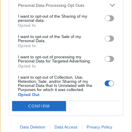
Personal Data Processing Opt Outs
I want to opt-out of the Sharing of my
personal data.
Opted In
I want to opt-out of the Sale of my
Personal Data.
E ardhmja e Kombëtares
Mashtronte në internet
Opted In
shqiptare, firmos si
përmes pakove postare,
profesionist me gjigantët
Prokuroria e Tiranës
I want to opt-out of processing my
Personal Data for Targeted Advertising.
e Premier Ligë: “Djall” i
dërgon për gjykim
Opted In
goditjeve të dënimit
nigerianin
I want to opt-out of Collection, Use,
Retention, Sale, and/or Sharing of my
Personal Data that Is Unrelated with the
Purposes for which it was collected.
Opted Out
CONFIRM
Publikohen pamjet nga
BIRN: Dështimi i
aksidenti tragjik në Greqi
paralajmëruar i aeroportit
ku humbën jetën nënë e
të Vlorës rrezikon qindra
Data Deletion
Data Access
Privacy Policy
bir nga Shqipëria, dy
milionë euro në arbitrazh