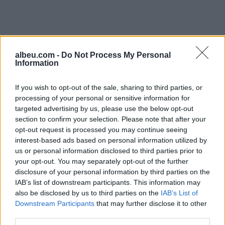
albeu.com -
Do Not Process My Personal
Information
If you wish to opt-out of the sale, sharing to third parties, or
processing of your personal or sensitive information for
targeted advertising by us, please use the below opt-out
section to confirm your selection. Please note that after your
Shtuar
më
20.07.2025 12:18
opt-out request is processed you may continue seeing
Tags:
,
,
,
arrestohet
Shengjin
vdekja
Zef
interest-based ads based on personal information utilized by
,
us or personal information disclosed to third parties prior to
Lorenci
Zef Shtjefni
your opt-out. You may separately opt-out of the further
disclosure of your personal information by third parties on the
IAB’s list of downstream participants. This information may
also be disclosed by us to third parties on the
IAB’s List of
Downstream Participants
that may further disclose it to other
third parties.