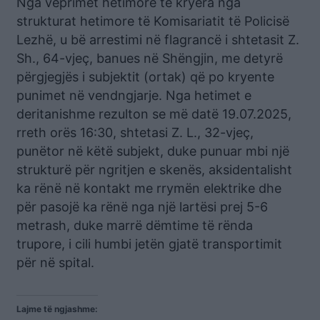
Nga veprimet hetimore të kryera nga
strukturat hetimore të Komisariatit të Policisë
Lezhë, u bë arrestimi në flagrancë i shtetasit Z.
Sh., 64-vjeç, banues në Shëngjin, me detyrë
përgjegjës i subjektit (ortak) që po kryente
punimet në vendngjarje. Nga hetimet e
deritanishme rezulton se më datë 19.07.2025,
rreth orës 16:30, shtetasi Z. L., 32-vjeç,
punëtor në këtë subjekt, duke punuar mbi një
strukturë për ngritjen e skenës, aksidentalisht
ka rënë në kontakt me rrymën elektrike dhe
për pasojë ka rënë nga një lartësi prej 5-6
metrash, duke marrë dëmtime të rënda
trupore, i cili humbi jetën gjatë transportimit
për në spital.
Lajme të ngjashme: