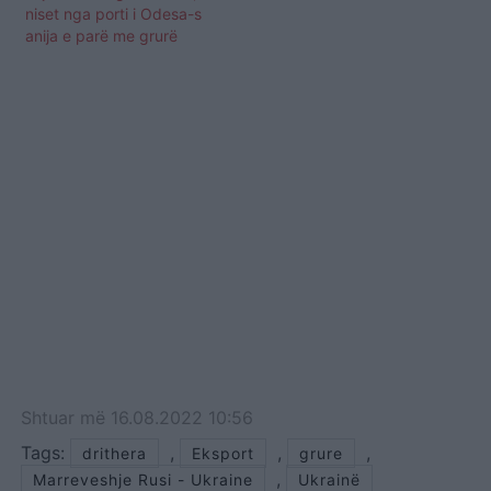
niset nga porti i Odesa-s
anija e parë me grurë
Shtuar
më
16.08.2022 10:56
Tags:
,
,
,
drithera
Eksport
grure
,
Marreveshje Rusi - Ukraine
Ukrainë