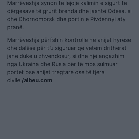
Marrëveshja synon të lejojë kalimin e sigurt të
dërgesave të grurit brenda dhe jashtë Odesa, si
dhe Chornomorsk dhe portin e Pivdennyi aty
pranë.
Marrëveshja përfshin kontrolle në anijet hyrëse
dhe dalëse për t’u siguruar që vetëm drithërat
janë duke u zhvendosur, si dhe një angazhim
nga Ukraina dhe Rusia për të mos sulmuar
portet ose anijet tregtare ose të tjera
civile.
/albeu.com