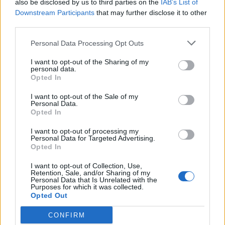
also be disclosed by us to third parties on the
IAB’s List of
Downstream Participants
that may further disclose it to other
third parties.
Senati konfirmon me
Sulmet ruse godasin
rezultat të ngushtë ish-
zonat pranë Kievit, vriten
Personal Data Processing Opt Outs
avokatin e Trumpit si
tre persona, përfshirë një
I want to opt-out of the Sharing of my
Prokuror të Përgjithshëm
fëmijë
personal data.
të SHBA-së
Opted In
I want to opt-out of the Sale of my
Personal Data.
Opted In
I want to opt-out of processing my
Personal Data for Targeted Advertising.
Ukraina arrin marrëveshje
Videoja e rrallë e liderit
Opted In
me SHBA-në për furnizime
suprem publikohet nga
I want to opt-out of Collection, Use,
mujore me raketa Patriot
Irani, mister mbi
Retention, Sale, and/or Sharing of my
shëndetin e Mojtaba
Personal Data that Is Unrelated with the
Purposes for which it was collected.
Khameneit
Opted Out
CONFIRM