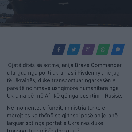
Gjatë ditës së sotme, anija Brave Commander
u largua nga porti ukrainas i Pivdennyi, në jug
të Ukrainës, duke transportuar ngarkesën e
parë të ndihmave ushqimore humanitare nga
Ukraina për në Afrikë që nga pushtimi i Rusisë.
Në momentet e fundit, ministria turke e
mbrojtjes ka thënë se gjithsej pesë anije janë
larguar sot nga portet e Ukrainës duke
transportuar misër dhe grurë.