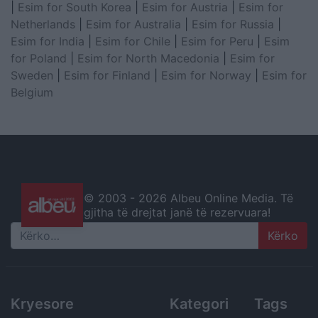
|
Esim for South Korea
|
Esim for Austria
|
Esim for
Netherlands
|
Esim for Australia
|
Esim for Russia
|
Esim for India
|
Esim for Chile
|
Esim for Peru
|
Esim
for Poland
|
Esim for North Macedonia
|
Esim for
Sweden
|
Esim for Finland
|
Esim for Norway
|
Esim for
Belgium
© 2003 -
2026 Albeu Online Media. Të
gjitha të drejtat janë të rezervuara!
Search
Kryesore
Kategori
Tags