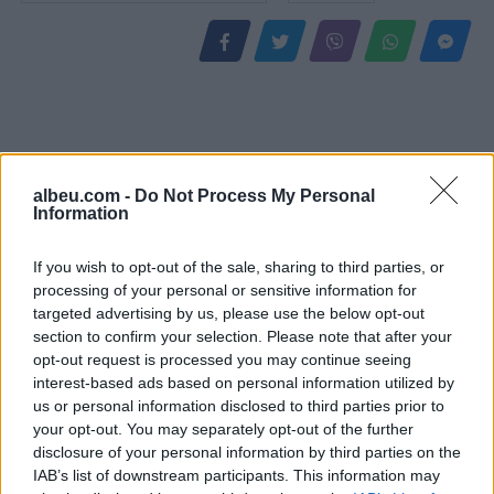
albeu.com -
Do Not Process My Personal
Information
If you wish to opt-out of the sale, sharing to third parties, or
processing of your personal or sensitive information for
Ankaraja u kërkon
Zelensky paralajmëron:
targeted advertising by us, please use the below opt-out
Moskës dhe Kievit
Rusia mund të presë deri
section to confirm your selection. Please note that after your
armëpushim në Detin e Zi
në 50 mijë trupa nga
opt-out request is processed you may continue seeing
Koreja e Veriut
interest-based ads based on personal information utilized by
us or personal information disclosed to third parties prior to
your opt-out. You may separately opt-out of the further
disclosure of your personal information by third parties on the
IAB’s list of downstream participants. This information may