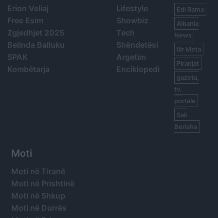
Erion Veliaj
Lifestyle
Edi Rama
Free Esim
Showbiz
Albania
Zgjedhjet 2025
Tech
News
Belinda Balluku
Shëndetësi
Ilir Meta
SPAK
Argetim
Piranjat
Kombëtarja
Enciklopedi
gazeta,
tv,
portale
Sali
Berisha
Moti
Moti në Tiranë
Moti në Prishtinë
Moti në Shkup
Moti në Durrës