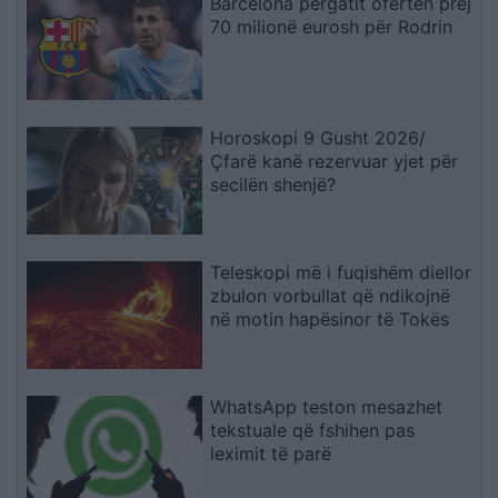
Barcelona përgatit ofertën prej
70 milionë eurosh për Rodrin
Horoskopi 9 Gusht 2026/
Çfarë kanë rezervuar yjet për
secilën shenjë?
Teleskopi më i fuqishëm diellor
zbulon vorbullat që ndikojnë
në motin hapësinor të Tokës
WhatsApp teston mesazhet
tekstuale që fshihen pas
leximit të parë