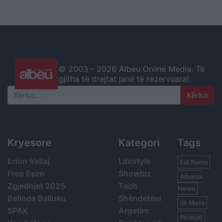
© 2003 -
2026 Albeu Online Media. Të
gjitha të drejtat janë të rezervuara!
Search
Kryesore
Kategori
Tags
Erion Veliaj
Lifestyle
Edi Rama
Free Esim
Showbiz
Albania
Zgjedhjet 2025
Tech
News
Belinda Balluku
Shëndetësi
Ilir Meta
SPAK
Argetim
Piranjat