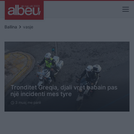
keyboard_arrow_right
Ballina
vasje
Tronditet Greqia, djali vret babain pas
një incidenti mes tyre
3 muaj me parë
schedule