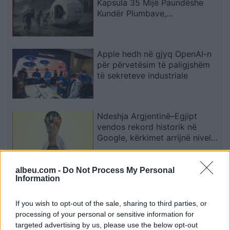
Kapsula 35 Mijë Paundëshe
Kundër Plumbave,
Shpërthimeve dhe Fatkeqësive
Natyrore
Apple hedh në gjyq OpenAI-n
për përvetësim të paligjshëm
të sekreteve industriale
Ndeshja Argjentinë–Egjipt
vendos rekord historik në
Google, kërkimet arrijnë nivele
të papara
albeu.com -
Do Not Process My Personal
Kina zbulon robotë humanoidë
Information
tepër realistë, të projektuar për
shoqëri afatgjatë
If you wish to opt-out of the sale, sharing to third parties, or
processing of your personal or sensitive information for
targeted advertising by us, please use the below opt-out