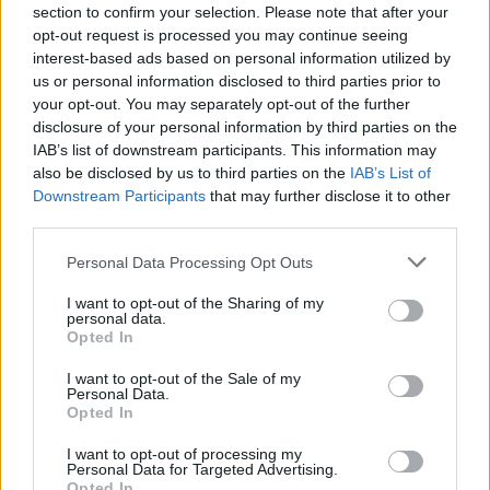
section to confirm your selection. Please note that after your
opt-out request is processed you may continue seeing
interest-based ads based on personal information utilized by
us or personal information disclosed to third parties prior to
your opt-out. You may separately opt-out of the further
disclosure of your personal information by third parties on the
IAB’s list of downstream participants. This information may
also be disclosed by us to third parties on the
IAB’s List of
Downstream Participants
that may further disclose it to other
third parties.
Personal Data Processing Opt Outs
I want to opt-out of the Sharing of my
personal data.
Opted In
I want to opt-out of the Sale of my
Personal Data.
Opted In
Esim for Global
|
Esim for Europe
|
Esim for Caribbean
|
Esim for USA
|
Esim for Italy
|
Esim for Spain
|
Esim
I want to opt-out of processing my
for Turkey
|
Esim for Germany
|
Esim for Greece
|
Esim
Personal Data for Targeted Advertising.
Opted In