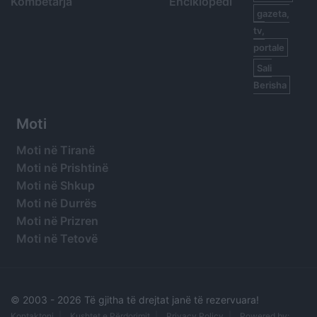
Kombëtarja
Enciklopedi
gazeta,
tv,
portale
Sali
Berisha
Moti
Moti në Tiranë
Moti në Prishtinë
Moti në Shkup
Moti në Durrës
Moti në Prizren
Moti në Tetovë
© 2003 -
2026 Të gjitha të drejtat janë të rezervuara!
Kontaktoni
Kushtet e Përdorimit
Privacy Policy
Powered by: