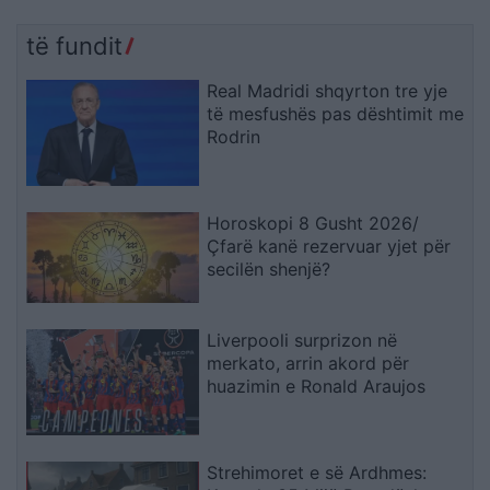
të fundit
Real Madridi shqyrton tre yje
të mesfushës pas dështimit me
Rodrin
Horoskopi 8 Gusht 2026/
Çfarë kanë rezervuar yjet për
secilën shenjë?
Liverpooli surprizon në
merkato, arrin akord për
huazimin e Ronald Araujos
Strehimoret e së Ardhmes: