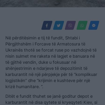
Në përditësimin e tij të fundit, Shtabi i
Përgjithshëm i Forcave të Armatosura të
Ukrainës thotë se forcat ruse po vazhdojnë të
nisin sulmet me raketa në lagjet e banuara në
të gjithë vendin, duke u fokusuar në
shënjestrimin e ndarjeve të depozitimit të
karburantit në një përpjekje për të “komplikuar
logjistikën” dhe “krijimin e kushteve për një
krizë humanitare. “.
Ditët e fundit thuhet se janë goditur depot e
karburantit në disa qytete si kryeqyteti Kiev, si