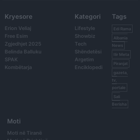
Kryesore
Kategori
Tags
Erion Veliaj
Lifestyle
Edi Rama
Free Esim
Showbiz
Albania
Zgjedhjet 2025
Tech
News
Belinda Balluku
Shëndetësi
Ilir Meta
SPAK
Argetim
Piranjat
Kombëtarja
Enciklopedi
gazeta,
tv,
portale
Sali
Berisha
Moti
Moti në Tiranë