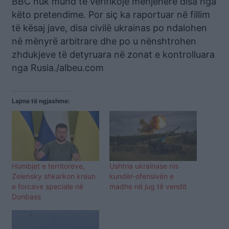
BBC nuk mund të verifikojë menjëherë disa nga
këto pretendime. Por siç ka raportuar në fillim
të kësaj jave, disa civilë ukrainas po ndalohen
në mënyrë arbitrare dhe po u nënshtrohen
zhdukjeve të detyruara në zonat e kontrolluara
nga Rusia./albeu.com
Lajme të ngjashme:
Humbjet e territoreve,
Ushtria ukrainase nis
Zelensky shkarkon kreun
kundër-ofensivën e
e forcave speciale në
madhe në jug të vendit
Donbass