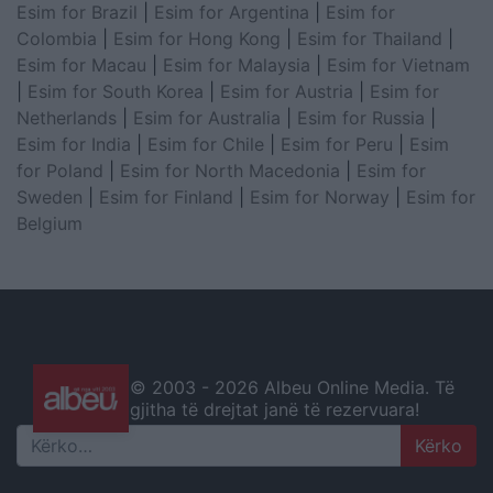
Esim for Brazil
|
Esim for Argentina
|
Esim for
Colombia
|
Esim for Hong Kong
|
Esim for Thailand
|
Esim for Macau
|
Esim for Malaysia
|
Esim for Vietnam
|
Esim for South Korea
|
Esim for Austria
|
Esim for
Netherlands
|
Esim for Australia
|
Esim for Russia
|
Esim for India
|
Esim for Chile
|
Esim for Peru
|
Esim
for Poland
|
Esim for North Macedonia
|
Esim for
Sweden
|
Esim for Finland
|
Esim for Norway
|
Esim for
Belgium
© 2003 -
2026 Albeu Online Media. Të
gjitha të drejtat janë të rezervuara!
Search