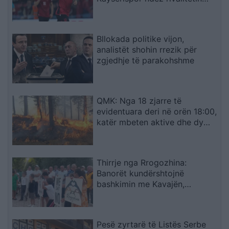
turk
Bllokada politike vijon,
analistët shohin rrezik për
zgjedhje të parakohshme
QMK: Nga 18 zjarre të
evidentuara deri në orën 18:00,
katër mbeten aktive dhe dy
janë vënë nën kontroll
Thirrje nga Rrogozhina:
Banorët kundërshtojnë
bashkimin me Kavajën,
kërkojnë ruajtjen e bashkisë së
tyre
Pesë zyrtarë të Listës Serbe