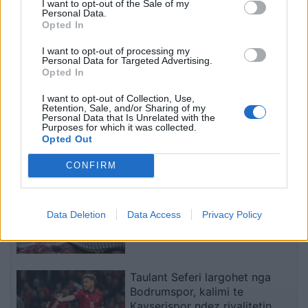
pashpjeguara
I want to opt-out of the Sale of my
Personal Data.
Opted In
I want to opt-out of processing my
Personal Data for Targeted Advertising.
Opted In
I want to opt-out of Collection, Use,
Napoli, tezja dhe nipi
Shkatërrohet në Spanjë
Retention, Sale, and/or Sharing of my
gjenden pa jetë në
rrjeti i trafikimit të
Personal Data that Is Unrelated with the
Purposes for which it was collected.
apartament, dyshohet se
emigrantëve, 78 persona
Opted Out
kishin vdekur prej disa
në pranga dhe 18 skafe të
ditësh
sekuestruara
të fundit
CONFIRM
Pickimi nga gjarpri, si të
veproni menjëherë dhe cilat
Data Deletion
Data Access
Privacy Policy
gabime duhet të shmangni
Taulant Seferi largohet nga
Bodrumspor, kalimi te
Kayserispor ndez rivalitetin