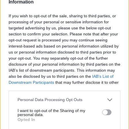
Information
dhe i tmerrshëm
If you wish to opt-out of the sale, sharing to third parties, or
processing of your personal or sensitive information for
targeted advertising by us, please use the below opt-out
section to confirm your selection. Please note that after your
Përhapja e virusit të Nilit
Apeli ndalon përkohësisht
opt-out request is processed you may continue seeing
Perëndimor ngre
projektin 400 milionë
interest-based ads based on personal information utilized by
shqetësime në Greqi
dollarësh për sallën e
us or personal information disclosed to third parties prior to
vallëzimit në Shtëpinë e
your opt-out. You may separately opt-out of the further
Bardhë
disclosure of your personal information by third parties on the
IAB’s list of downstream participants. This information may
also be disclosed by us to third parties on the
IAB’s List of
Downstream Participants
that may further disclose it to other
third parties.
Personal Data Processing Opt Outs
Foto+Video/ SHBA hap
Tezja 82-vjeçare dhe nipi
I want to opt-out of the Sharing of my
arkivin e UFO-ve, dalin
44-vjeçar gjenden pa jetë
personal data.
dosje të tjera për objekte
në një banesë në Napoli
Opted In
misterioze dhe dukuri të