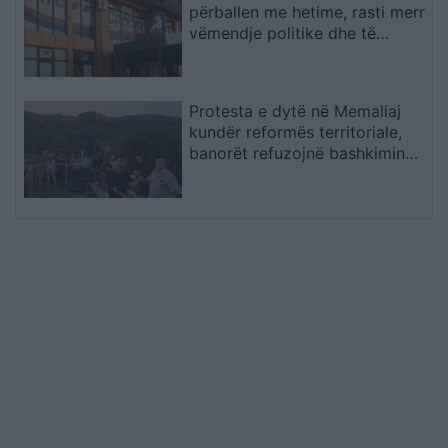
përballen me hetime, rasti merr
vëmendje politike dhe të
sigurisë
Protesta e dytë në Memaliaj
kundër reformës territoriale,
banorët refuzojnë bashkimin
me Tepelenën