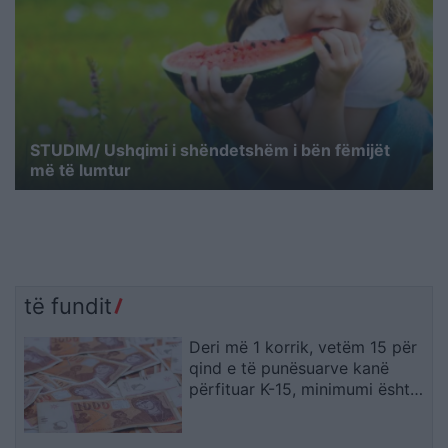
STUDIM/ Ushqimi i shëndetshëm i bën fëmijët
më të lumtur
të fundit
Deri më 1 korrik, vetëm 15 për
qind e të punësuarve kanë
përfituar K-15, minimumi është
19.567 denarë