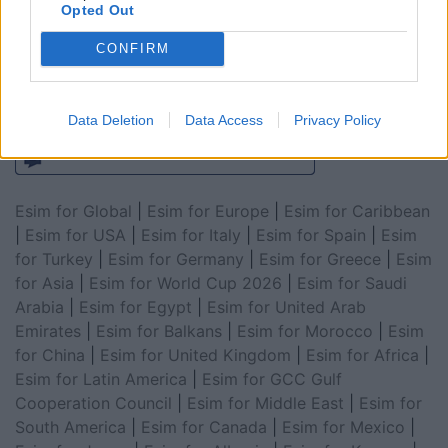
Opted Out
CONFIRM
Data Deletion
Data Access
Privacy Policy
Esim for Global
|
Esim for Europe
|
Esim for Caribbean
|
Esim for USA
|
Esim for Italy
|
Esim for Spain
|
Esim
for Turkey
|
Esim for Germany
|
Esim for Greece
|
Esim
for Asia
|
Esim for World Cup 2026
|
Esim for Saudi
Arabia
|
Esim for Egypt
|
Esim for United Arab
Emirates
|
Esim for Balkans
|
Esim for Morocco
|
Esim
for China
|
Esim for United Kingdom
|
Esim for Africa
|
Esim for Latin America
|
Esim for GCC Gulf
Cooperation Council
|
Esim for Middle East
|
Esim for
South America
|
Esim for Canada
|
Esim for Mexico
|