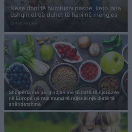
Nëse doni të humbisni peshë, këto janë
ushqimet që duhet të hani në mëngjes
4 vit me parë
schedule
Shqipëria me përqindjen më të lartë të njerëzve
në Europë që nuk mund të ndjekin një dietë të
shëndetshme