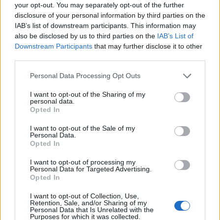
your opt-out. You may separately opt-out of the further
disclosure of your personal information by third parties on the
IAB’s list of downstream participants. This information may
Sarandë, gjykata cakton masat
also be disclosed by us to third parties on the
IAB’s List of
për pesë të arrestuarit e kapur
Downstream Participants
that may further disclose it to other
me armë në Gjashtë
third parties.
Personal Data Processing Opt Outs
Artan Grubit i hiqet arresti
I want to opt-out of the Sharing of my
shtëpiak pas 17 ditësh nëse
personal data.
prokurori nuk paraqet akuzë
Opted In
I want to opt-out of the Sale of my
Personal Data.
Opted In
I want to opt-out of processing my
Personal Data for Targeted Advertising.
Opted In
I want to opt-out of Collection, Use,
Retention, Sale, and/or Sharing of my
Personal Data that Is Unrelated with the
Purposes for which it was collected.