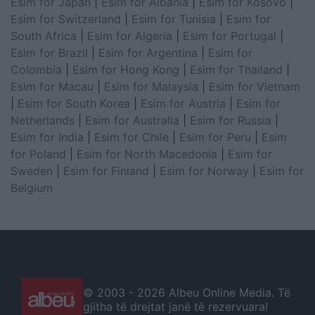
Esim for Japan
|
Esim for Albania
|
Esim for Kosovo
|
Esim for Switzerland
|
Esim for Tunisia
|
Esim for
South Africa
|
Esim for Algeria
|
Esim for Portugal
|
Esim for Brazil
|
Esim for Argentina
|
Esim for
Colombia
|
Esim for Hong Kong
|
Esim for Thailand
|
Esim for Macau
|
Esim for Malaysia
|
Esim for Vietnam
|
Esim for South Korea
|
Esim for Austria
|
Esim for
Netherlands
|
Esim for Australia
|
Esim for Russia
|
Esim for India
|
Esim for Chile
|
Esim for Peru
|
Esim
for Poland
|
Esim for North Macedonia
|
Esim for
Sweden
|
Esim for Finland
|
Esim for Norway
|
Esim for
Belgium
© 2003 -
2026 Albeu Online Media. Të
gjitha të drejtat janë të rezervuara!