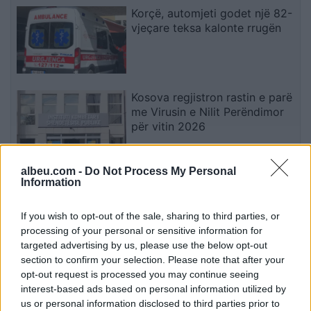
Korçë, automjeti godet një 82-
vjeçare teksa kalonte rrugën
Kosova regjistron rastin e parë
me Virusin e Nilit Perëndimor
për vitin 2026
albeu.com -
Do Not Process My Personal
Zvarritja e konstituimit të
Information
Kuvendit, paralajmërim për
thellim të krizës politike në
If you wish to opt-out of the sale, sharing to third parties, or
Kosovë
processing of your personal or sensitive information for
targeted advertising by us, please use the below opt-out
section to confirm your selection. Please note that after your
Shqipe, shqipe”, futbollisti i
opt-out request is processed you may continue seeing
Juventusit përgëzon në shqip
interest-based ads based on personal information utilized by
Edon Zhegrovën
us or personal information disclosed to third parties prior to