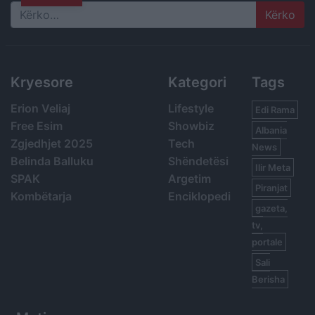
Search
Kryesore
Kategori
Tags
Erion Veliaj
Lifestyle
Edi Rama
Free Esim
Showbiz
Albania
Zgjedhjet 2025
Tech
News
Belinda Balluku
Shëndetësi
Ilir Meta
SPAK
Argetim
Piranjat
Kombëtarja
Enciklopedi
gazeta,
tv,
portale
Sali
Berisha