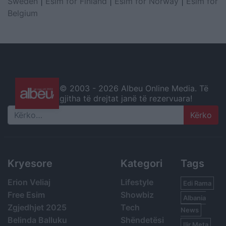
Sweden
|
Esim for Finland
|
Esim for Norway
|
Esim for
Belgium
© 2003 -
2026 Albeu Online Media. Të
gjitha të drejtat janë të rezervuara!
Search
Kryesore
Kategori
Tags
Erion Veliaj
Lifestyle
Edi Rama
Free Esim
Showbiz
Albania
Zgjedhjet 2025
Tech
News
Belinda Balluku
Shëndetësi
Ilir Meta