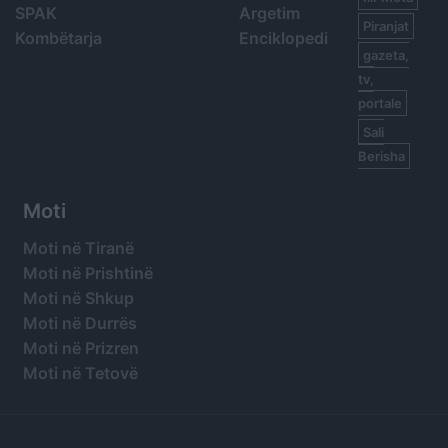
SPAK
Argetim
Piranjat
Kombëtarja
Enciklopedi
gazeta,
tv,
portale
Sali
Berisha
Moti
Moti në Tiranë
Moti në Prishtinë
Moti në Shkup
Moti në Durrës
Moti në Prizren
Moti në Tetovë