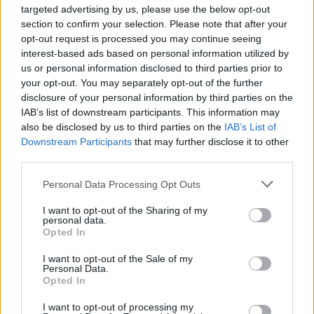
targeted advertising by us, please use the below opt-out
section to confirm your selection. Please note that after your
opt-out request is processed you may continue seeing
interest-based ads based on personal information utilized by
us or personal information disclosed to third parties prior to
your opt-out. You may separately opt-out of the further
disclosure of your personal information by third parties on the
IAB’s list of downstream participants. This information may
also be disclosed by us to third parties on the
IAB’s List of
Downstream Participants
that may further disclose it to other
third parties.
Personal Data Processing Opt Outs
I want to opt-out of the Sharing of my
personal data.
Opted In
I want to opt-out of the Sale of my
Personal Data.
Opted In
Esim for Global
|
Esim for Europe
|
Esim for Caribbean
I want to opt-out of processing my
|
Esim for USA
|
Esim for Italy
|
Esim for Spain
|
Esim