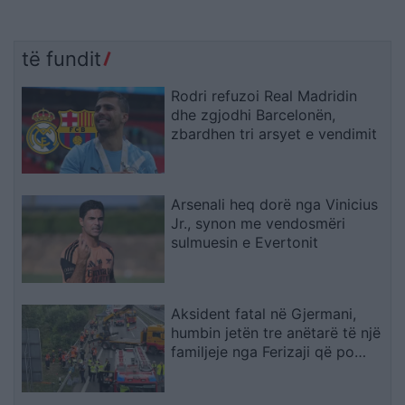
të fundit
Rodri refuzoi Real Madridin
dhe zgjodhi Barcelonën,
zbardhen tri arsyet e vendimit
Arsenali heq dorë nga Vinicius
Jr., synon me vendosmëri
sulmuesin e Evertonit
Aksident fatal në Gjermani,
humbin jetën tre anëtarë të një
familjeje nga Ferizaji që po
ktheheshin nga Kosova