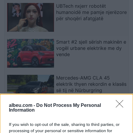
UBTech nxjerr robotët
humanoidë me pamje njerëzore
për shoqëri afatgjatë
Smart #2 sjell sërish makinën e
vogël urbane elektrike me dy
vende
Mercedes-AMG CLA 45
elektrik thyen rekordin e klasës
së tij në Nürburgring
albeu.com -
Do Not Process My Personal
Information
Teleskopi më i fuqishëm diellor
zbulon vorbullat që ndikojnë
If you wish to opt-out of the sale, sharing to third parties, or
në motin hapësinor dhe Tokë
processing of your personal or sensitive information for