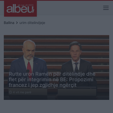
keyboard_arrow_right
Ballina
urim ditelindjeje
Rutte uron Ramën për ditëlindje dhe
flet për integrimin në BE: Propozimi
francez i jep zgjidhje ngërçit
4 vit me parë
schedule