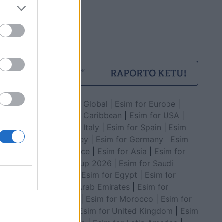
Esim for Global
|
Esim for Europe
|
Esim for Caribbean
|
Esim for USA
|
Esim for Italy
|
Esim for Spain
|
Esim
for Turkey
|
Esim for Germany
|
Esim
for Greece
|
Esim for Asia
|
Esim for
World Cup 2026
|
Esim for Saudi
Arabia
|
Esim for Egypt
|
Esim for
United Arab Emirates
|
Esim for
Balkans
|
Esim for Morocco
|
Esim for
China
|
Esim for United Kingdom
|
Esim