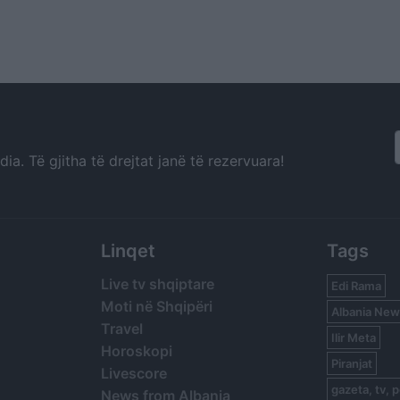
a. Të gjitha të drejtat janë të rezervuara!
Linqet
Tags
Live tv shqiptare
Edi Rama
Moti në Shqipëri
Albania New
Travel
Ilir Meta
Horoskopi
Piranjat
Livescore
gazeta, tv, p
News from Albania