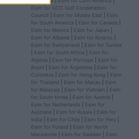
for Africa
|
Esim for Latin America
|
Esim for GCC Gulf Cooperation
Council
|
Esim for Middle East
|
Esim
for South America
|
Esim for Canada
|
Esim for Mexico
|
Esim for Japan
|
Esim for Albania
|
Esim for Kosovo
|
Esim for Switzerland
|
Esim for Tunisia
|
Esim for South Africa
|
Esim for
Algeria
|
Esim for Portugal
|
Esim for
Brazil
|
Esim for Argentina
|
Esim for
Colombia
|
Esim for Hong Kong
|
Esim
for Thailand
|
Esim for Macau
|
Esim
for Malaysia
|
Esim for Vietnam
|
Esim
for South Korea
|
Esim for Austria
|
Esim for Netherlands
|
Esim for
Australia
|
Esim for Russia
|
Esim for
India
|
Esim for Chile
|
Esim for Peru
|
Esim for Poland
|
Esim for North
Macedonia
|
Esim for Sweden
|
Esim