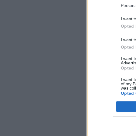
Persona
I want t
Opted 
I want t
Opted 
I want 
Advertis
Opted 
I want t
of my P
was col
Opted 