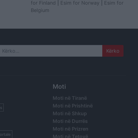
for Finland
|
Esim for Norway
|
Esim for
Belgium
Search
Moti
Moti në Tiranë
Moti në Prishtinë
s
Moti në Shkup
Moti në Durrës
Moti në Prizren
ortale
Moti në Tetovë