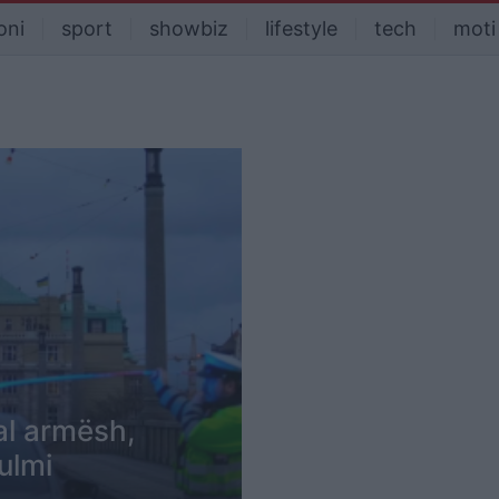
oni
sport
showbiz
lifestyle
tech
moti
al armësh,
ulmi