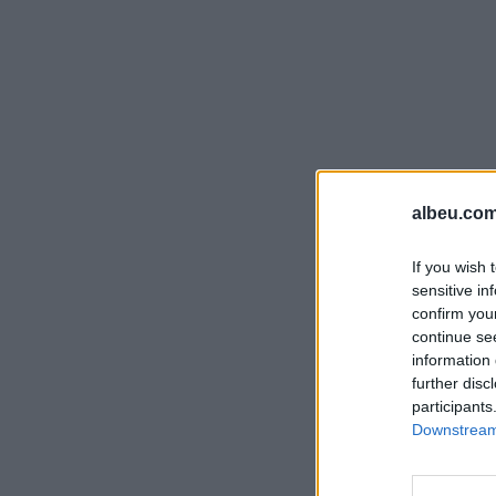
albeu.com
If you wish 
sensitive in
confirm you
continue se
information 
further disc
participants
Downstream 