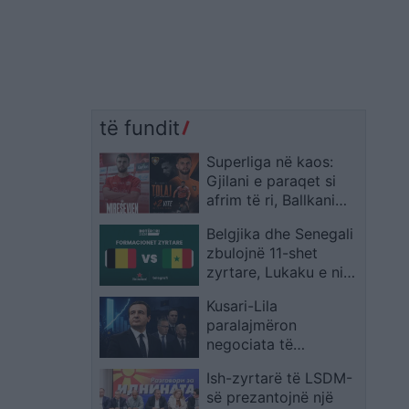
të fundit
Superliga në kaos:
Gjilani e paraqet si
afrim të ri, Ballkani
njofton rinovimin e
Belgjika dhe Senegali
Bleart Tolajt për dy
zbulojnë 11-shet
vite
zyrtare, Lukaku e nis
nga stoli
Kusari-Lila
paralajmëron
negociata të
ndërlikuara, Halilaj
Ish-zyrtarë të LSDM-
veçon mungesën e
së prezantojnë një
bashkëpunimit me