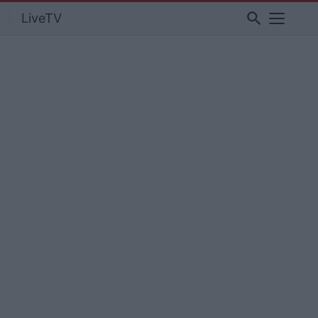
search
LiveTV