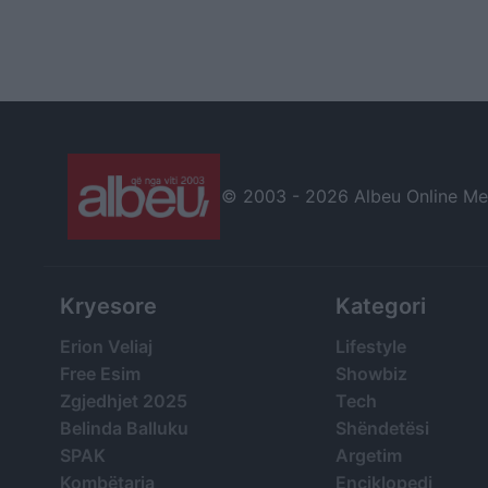
© 2003 -
2026 Albeu Online Medi
Kryesore
Kategori
Erion Veliaj
Lifestyle
Free Esim
Showbiz
Zgjedhjet 2025
Tech
Belinda Balluku
Shëndetësi
SPAK
Argetim
Kombëtarja
Enciklopedi