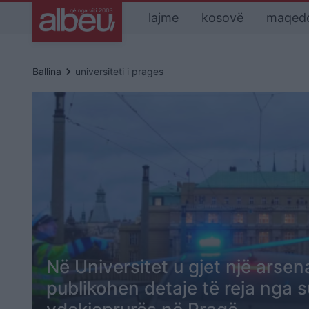
lajme
kosovë
maqed
keyboard_arrow_right
Ballina
universiteti i prages
Në Universitet u gjet një arsen
publikohen detaje të reja nga s