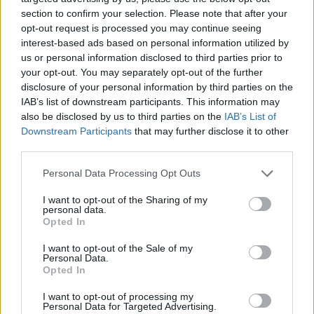
section to confirm your selection. Please note that after your
opt-out request is processed you may continue seeing
interest-based ads based on personal information utilized by
us or personal information disclosed to third parties prior to
your opt-out. You may separately opt-out of the further
disclosure of your personal information by third parties on the
IAB’s list of downstream participants. This information may
also be disclosed by us to third parties on the
IAB’s List of
Downstream Participants
that may further disclose it to other
third parties.
Personal Data Processing Opt Outs
I want to opt-out of the Sharing of my
personal data.
Opted In
I want to opt-out of the Sale of my
Personal Data.
Opted In
Esim for Global
|
Esim for Europe
|
Esim for Caribbean
|
Esim for USA
|
Esim for Italy
|
Esim for Spain
|
Esim
I want to opt-out of processing my
Personal Data for Targeted Advertising.
for Turkey
|
Esim for Germany
|
Esim for Greece
|
Esim