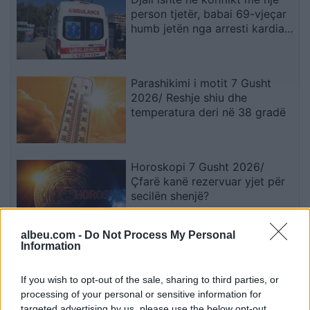
person tjetër, babai 69-vjeçar
humb jetën nga arresti kardiak
(EMRI)
Parashikimi i motit 7 Gusht
2026/ Reshje shiu dhe
temperatura deri në 38 gradë
Horoskopi 7 Gusht 2026/
Çfarë kanë rezervuar yjet për
secilën shenjë?
albeu.com -
Do Not Process My Personal
Information
Nga gëzimi i dasmës te
dhimbja e madhe, Arianit Çetaj
gjendet i pajetë në Pejë
If you wish to opt-out of the sale, sharing to third parties, or
processing of your personal or sensitive information for
targeted advertising by us, please use the below opt-out