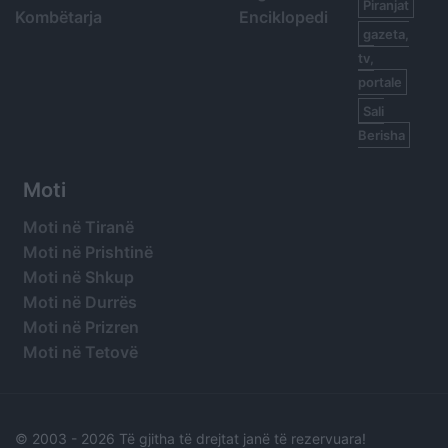
Piranjat
Kombëtarja
Enciklopedi
gazeta,
tv,
portale
Sali
Berisha
Moti
Moti në Tiranë
Moti në Prishtinë
Moti në Shkup
Moti në Durrës
Moti në Prizren
Moti në Tetovë
© 2003 -
2026 Të gjitha të drejtat janë të rezervuara!