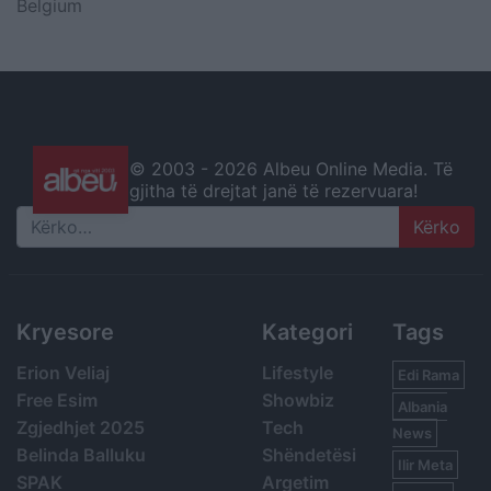
Belgium
© 2003 -
2026 Albeu Online Media. Të
gjitha të drejtat janë të rezervuara!
Search
Kryesore
Kategori
Tags
Erion Veliaj
Lifestyle
Edi Rama
Free Esim
Showbiz
Albania
Zgjedhjet 2025
Tech
News
Belinda Balluku
Shëndetësi
Ilir Meta
SPAK
Argetim