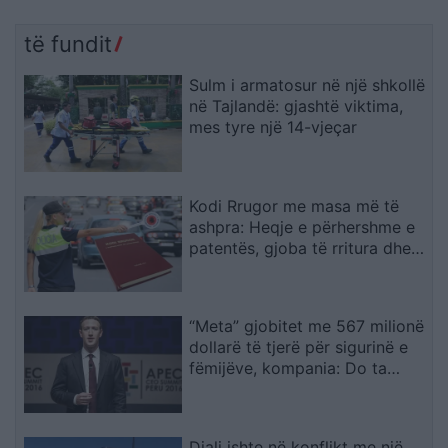
të fundit
Sulm i armatosur në një shkollë
në Tajlandë: gjashtë viktima,
mes tyre një 14-vjeçar
Kodi Rrugor me masa më të
ashpra: Heqje e përhershme e
patentës, gjoba të rritura dhe
kufizime për drejtuesit e rinj
“Meta” gjobitet me 567 milionë
dollarë të tjerë për sigurinë e
fëmijëve, kompania: Do ta
apelojmë
Djali ishte në konflikt me një