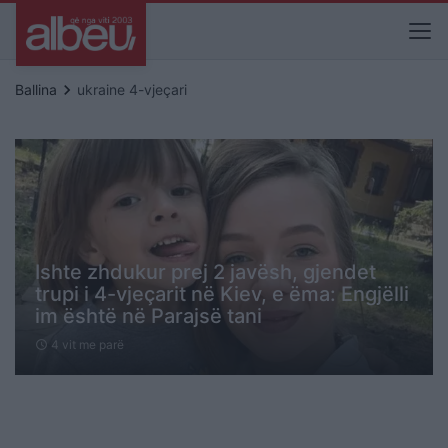
keyboard_arrow_right
Ballina
ukraine 4-vjeçari
Ishte zhdukur prej 2 javësh, gjendet
trupi i 4-vjeçarit në Kiev, e ëma: Engjëlli
im është në Parajsë tani
4 vit me parë
schedule