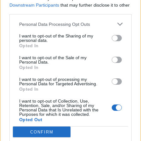
Downstream Participants
that may further disclose it to other
Arrestohet 73-vjeçari në Krujë,
third parties.
ndezi zjarr për të djegur barin
dhe flakët u përhapën drejt
Personal Data Processing Opt Outs
malit
I want to opt-out of the Sharing of my
personal data.
Opted In
I want to opt-out of the Sale of my
Personal Data.
Opted In
I want to opt-out of processing my
Personal Data for Targeted Advertising.
Opted In
I want to opt-out of Collection, Use,
Retention, Sale, and/or Sharing of my
Personal Data that Is Unrelated with the
Purposes for which it was collected.
Opted Out
CONFIRM