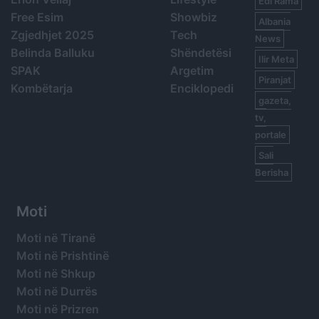
Edi Rama
Free Esim
Showbiz
Albania
Zgjedhjet 2025
Tech
News
Belinda Balluku
Shëndetësi
Ilir Meta
SPAK
Argetim
Piranjat
Kombëtarja
Enciklopedi
gazeta,
tv,
portale
Sali
Berisha
Moti
Moti në Tiranë
Moti në Prishtinë
Moti në Shkup
Moti në Durrës
Moti në Prizren