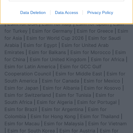
Data Deletion
Data Access
Privacy Policy
Esim for Global
|
Esim for Europe
|
Esim for Caribbean
|
Esim for USA
|
Esim for Italy
|
Esim for Spain
|
Esim
for Turkey
|
Esim for Germany
|
Esim for Greece
|
Esim
for Asia
|
Esim for World Cup 2026
|
Esim for Saudi
Arabia
|
Esim for Egypt
|
Esim for United Arab
Emirates
|
Esim for Balkans
|
Esim for Morocco
|
Esim
for China
|
Esim for United Kingdom
|
Esim for Africa
|
Esim for Latin America
|
Esim for GCC Gulf
Cooperation Council
|
Esim for Middle East
|
Esim for
South America
|
Esim for Canada
|
Esim for Mexico
|
Esim for Japan
|
Esim for Albania
|
Esim for Kosovo
|
Esim for Switzerland
|
Esim for Tunisia
|
Esim for
South Africa
|
Esim for Algeria
|
Esim for Portugal
|
Esim for Brazil
|
Esim for Argentina
|
Esim for
Colombia
|
Esim for Hong Kong
|
Esim for Thailand
|
Esim for Macau
|
Esim for Malaysia
|
Esim for Vietnam
|
Esim for South Korea
|
Esim for Austria
|
Esim for