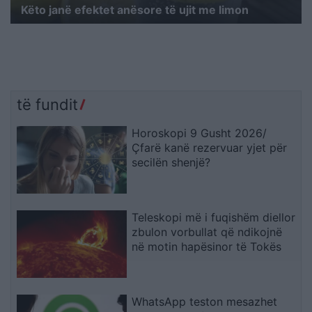
Këto janë efektet anësore të ujit me limon
të fundit
Horoskopi 9 Gusht 2026/
Çfarë kanë rezervuar yjet për
secilën shenjë?
Teleskopi më i fuqishëm diellor
zbulon vorbullat që ndikojnë
në motin hapësinor të Tokës
WhatsApp teston mesazhet