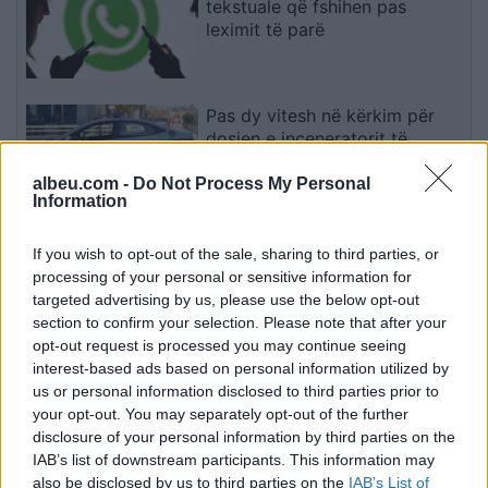
tekstuale që fshihen pas
leximit të parë
Pas dy vitesh në kërkim për
dosjen e inceneratorit të
Tiranës, arrestohet Renardo
Nallbani në Palasë
albeu.com -
Do Not Process My Personal
Information
Mazda konfirmon rikthimin e
If you wish to opt-out of the sale, sharing to third parties, or
CX-3, gjenerata e re pritet në
processing of your personal or sensitive information for
vitin 2027
targeted advertising by us, please use the below opt-out
section to confirm your selection. Please note that after your
opt-out request is processed you may continue seeing
interest-based ads based on personal information utilized by
Valverde rrëfen befasinë nga
us or personal information disclosed to third parties prior to
Mourinho: Nuk e mendoja se
your opt-out. You may separately opt-out of the further
do të ishte kështu
disclosure of your personal information by third parties on the
IAB’s list of downstream participants. This information may
also be disclosed by us to third parties on the
IAB’s List of