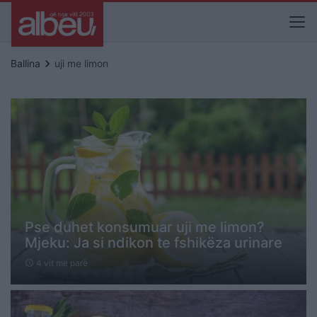
keyboard_arrow_right
Ballina
uji me limon
Pse duhet konsumuar uji me limon?
Mjeku: Ja si ndikon te fshikëza urinare
4 vit me parë
schedule