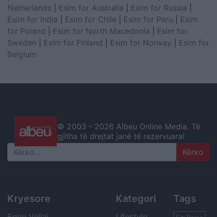
Netherlands
|
Esim for Australia
|
Esim for Russia
|
Esim for India
|
Esim for Chile
|
Esim for Peru
|
Esim
for Poland
|
Esim for North Macedonia
|
Esim for
Sweden
|
Esim for Finland
|
Esim for Norway
|
Esim for
Belgium
© 2003 -
2026 Albeu Online Media. Të
gjitha të drejtat janë të rezervuara!
Search
Kryesore
Kategori
Tags
Erion Veliaj
Lifestyle