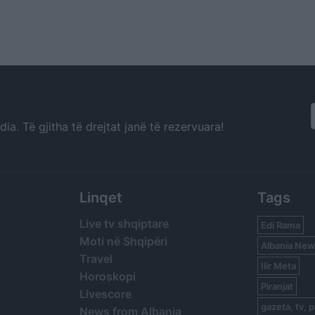
a. Të gjitha të drejtat janë të rezervuara!
Linqet
Tags
Live tv shqiptare
Edi Rama
Moti në Shqipëri
Albania New
Travel
Ilir Meta
Horoskopi
Piranjat
Livescore
gazeta, tv, p
News from Albania