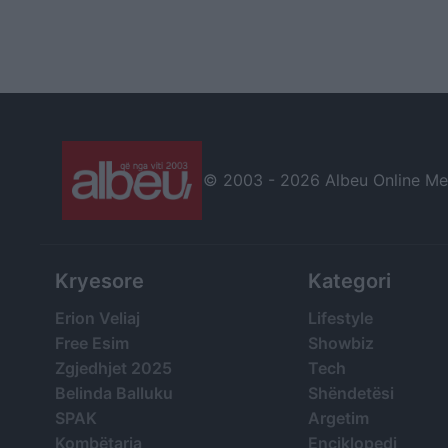
© 2003 -
2026 Albeu Online Medi
Kryesore
Kategori
Erion Veliaj
Lifestyle
Free Esim
Showbiz
Zgjedhjet 2025
Tech
Belinda Balluku
Shëndetësi
SPAK
Argetim
Kombëtarja
Enciklopedi