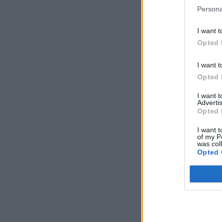
Persona
I want t
Opted 
I want t
Opted 
I want 
Advertis
Opted 
I want t
of my P
was col
Opted 