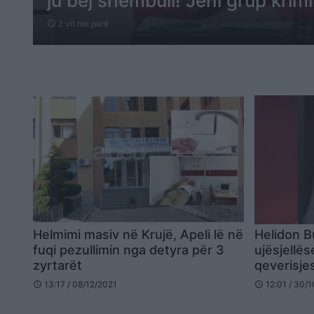
ju bëj shembull! Jeni grup krimi
2 vit me parë
schedule
Helmimi masiv në Krujë, Apeli lë në
Helidon B
fuqi pezullimin nga detyra për 3
ujësjellës
zyrtarët
qeverisje
13:17 / 08/12/2021
12:01 / 30/
schedule
schedule