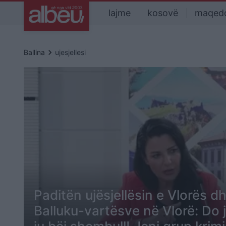
lajme
kosovë
maqed
keyboard_arrow_right
Ballina
ujesjellesi
Paditën ujësjellësin e Vlorës dh
Balluku-vartësve në Vlorë: Do 