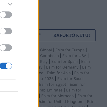
Esim for Global
|
Esim for Europe
|
Esim for Caribbean
|
Esim for USA
|
Esim for Italy
|
Esim for Spain
|
Esim
for Turkey
|
Esim for Germany
|
Esim
for Greece
|
Esim for Asia
|
Esim for
World Cup 2026
|
Esim for Saudi
Arabia
|
Esim for Egypt
|
Esim for
United Arab Emirates
|
Esim for
Balkans
|
Esim for Morocco
|
Esim for
China
|
Esim for United Kingdom
|
Esim