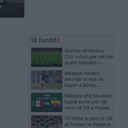
as
e
të fundit
Stuhiya në Mexico
City vonon për një orë
duelin Meksikë –
Ekuador në “Azteca”
Mbappe vendos
rekorde të reja në
Kupën e Botës,
francezi lë pas edhe
Meksika dhe Ekuadori
emra legjendarë
luajnë sonte për një
vend në 1/8 e finales,
publikohen
Tri sfidat e para të 1/8
formacionet zyrtare
së finales në Kupën e