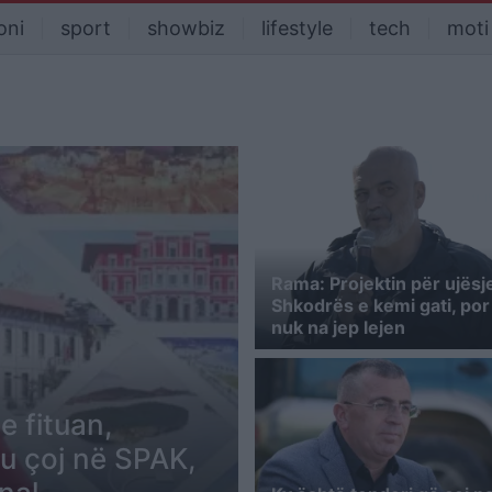
oni
sport
showbiz
lifestyle
tech
moti
Rama: Projektin për ujësje
Shkodrës e kemi gati, por
nuk na jep lejen
e fituan,
ju çoj në SPAK,