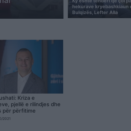
nal
Ky është tenderi që çoi p
hekurave kryebashkiaun 
Bulqizës, Lefter Alla
ushati: Kriza e
eve, pjellë e rilindjes dhe
s për përfitime
10/2021