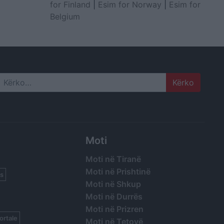
for Finland
|
Esim for Norway
|
Esim for
Belgium
Search
Moti
Moti në Tiranë
Moti në Prishtinë
s
Moti në Shkup
Moti në Durrës
Moti në Prizren
ortale
Moti në Tetovë