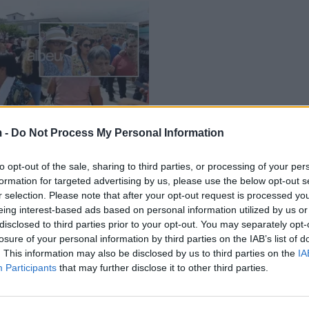
 -
Do Not Process My Personal Information
i fut në sherr banorët e
e ato të Vodës,
to opt-out of the sale, sharing to third parties, or processing of your per
fizikisht me njëri-tjetrin
formation for targeted advertising by us, please use the below opt-out s
08/2021
r selection. Please note that after your opt-out request is processed y
eing interest-based ads based on personal information utilized by us or
disclosed to third parties prior to your opt-out. You may separately opt-
losure of your personal information by third parties on the IAB’s list of
. This information may also be disclosed by us to third parties on the
IA
Participants
that may further disclose it to other third parties.