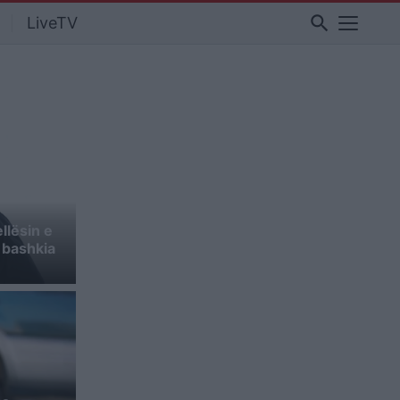
search
LiveTV
llësin e
 bashkia