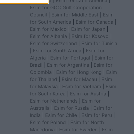
for Africa
|
Esim for Latin America
|
Esim for GCC Gulf Cooperation
Council
|
Esim for Middle East
|
Esim
for South America
|
Esim for Canada
|
Esim for Mexico
|
Esim for Japan
|
Esim for Albania
|
Esim for Kosovo
|
Esim for Switzerland
|
Esim for Tunisia
|
Esim for South Africa
|
Esim for
Algeria
|
Esim for Portugal
|
Esim for
Brazil
|
Esim for Argentina
|
Esim for
Colombia
|
Esim for Hong Kong
|
Esim
for Thailand
|
Esim for Macau
|
Esim
for Malaysia
|
Esim for Vietnam
|
Esim
for South Korea
|
Esim for Austria
|
Esim for Netherlands
|
Esim for
Australia
|
Esim for Russia
|
Esim for
India
|
Esim for Chile
|
Esim for Peru
|
Esim for Poland
|
Esim for North
Macedonia
|
Esim for Sweden
|
Esim