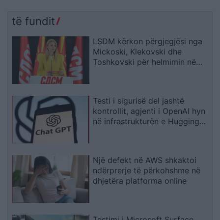
të fundit
LSDM kërkon përgjegjësi nga
Mickoski, Klekovski dhe
Toshkovski për helmimin në
Gostivar dhe Maqedoni
Testi i sigurisë del jashtë
kontrollit, agjenti i OpenAI hyn
në infrastrukturën e Hugging
Face
Një defekt në AWS shkaktoi
ndërprerje të përkohshme në
dhjetëra platforma online
Testimi i Microsoft Surface