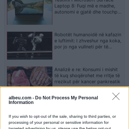
Laptop 8: Fuqi më e madhe,
autonomi e gjatë dhe touchpad
haptik
Robotët humanoidë në kafazin
e luftimit: I zhveshur nga koka,
por jo nga vullneti për të
luftuar
Analizë e re: Konsumi i mishit
të kuq shoqërohet me rritje të
rrezikut për kancer pankreatik
albeu.com -
Do Not Process My Personal
Information
Sistemet e Inteligjencës
Artificiale përdorin mashtrime
dhe identitete false në testime
If you wish to opt-out of the sale, sharing to third parties, or
të kontrolluara
processing of your personal or sensitive information for
targeted advertising by us, please use the below opt-out