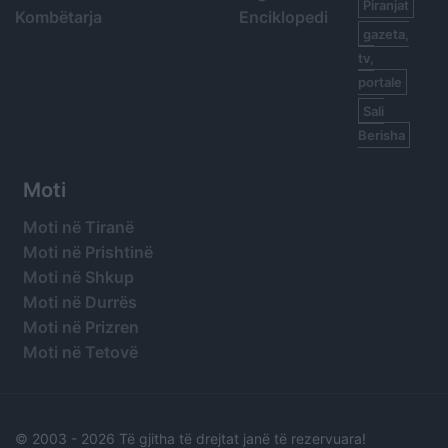
Piranjat
Kombëtarja
Enciklopedi
gazeta,
tv,
portale
Sali
Berisha
Moti
Moti në Tiranë
Moti në Prishtinë
Moti në Shkup
Moti në Durrës
Moti në Prizren
Moti në Tetovë
© 2003 -
2026 Të gjitha të drejtat janë të rezervuara!