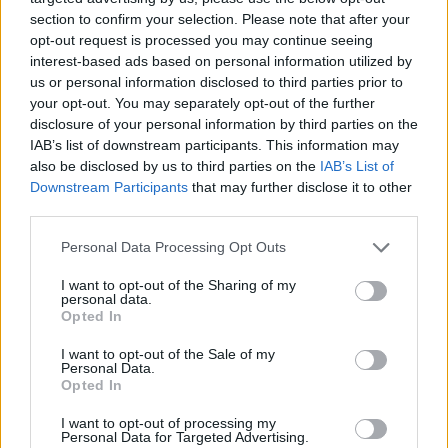
section to confirm your selection. Please note that after your
opt-out request is processed you may continue seeing
interest-based ads based on personal information utilized by
us or personal information disclosed to third parties prior to
your opt-out. You may separately opt-out of the further
disclosure of your personal information by third parties on the
IAB’s list of downstream participants. This information may
also be disclosed by us to third parties on the
IAB’s List of
Downstream Participants
that may further disclose it to other
third parties.
Personal Data Processing Opt Outs
I want to opt-out of the Sharing of my
personal data.
Opted In
I want to opt-out of the Sale of my
Personal Data.
Opted In
Esim for Global
|
Esim for Europe
|
Esim for Caribbean
|
Esim for USA
|
Esim for Italy
|
Esim for Spain
|
Esim
I want to opt-out of processing my
Personal Data for Targeted Advertising.
for Turkey
|
Esim for Germany
|
Esim for Greece
|
Esim