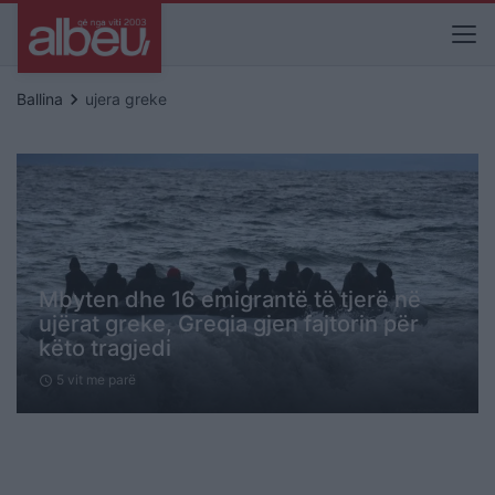
keyboard_arrow_right
Ballina
ujera greke
Mbyten dhe 16 emigrantë të tjerë në
ujërat greke, Greqia gjen fajtorin për
këto tragjedi
5 vit me parë
schedule