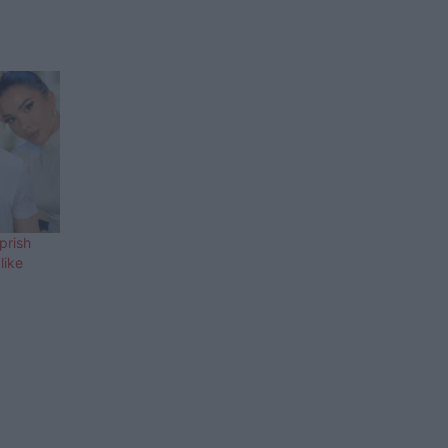
prish
like