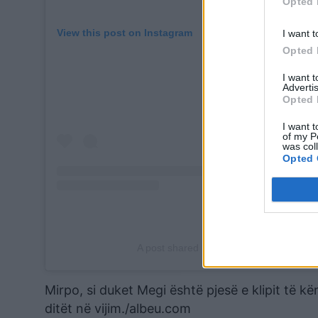
Opted 
View this post on Instagram
I want t
Opted 
I want 
Advertis
Opted 
I want t
of my P
was col
Opted 
A post shared by DON XHONI (@don_xh
Mirpo, si duket Megi është pjesë e klipit të kë
ditët në vijim./albeu.com