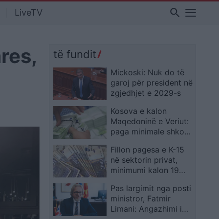
search
LiveTV
res,
të fundit
Mickoski: Nuk do të
garoj për president në
zgjedhjet e 2029-s
Kosova e kalon
Maqedoninë e Veriut:
paga minimale shkon
në 500 euro
Fillon pagesa e K-15
në sektorin privat,
minimumi kalon 19
mijë denarë
Pas largimit nga posti
ministror, Fatmir
Limani: Angazhimi im
nuk ndalet