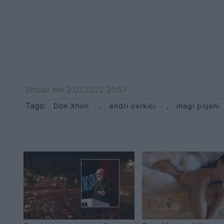
Shtuar
më
2.07.2022 21:57
Tags:
,
,
Don Xhon
endri cerkici
megi pojani