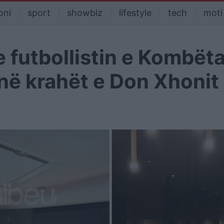
oni
sport
showbiz
lifestyle
tech
moti
e futbollistin e Kombëta
në krahët e Don Xhonit