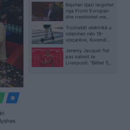
Bejxhan Iljazi largohet
nga Fronti Evropian
dhe rreshtohet me
shumicën
Trotinetët elektrikë u
parlamentare
ndalohen nën 18-
vjeçarëve, Kuvendi
miraton ndryshimet
Jeremy Jacquet flet
ligjore
pas kalimit te
Liverpooli: “Bëhet fjalë
për një klub legjendar”
ri
dyshes.