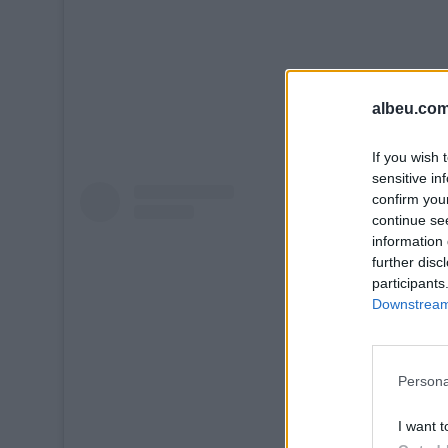
albeu.com
If you wish 
sensitive in
confirm you
continue se
information 
further disc
participants
Downstream 
Persona
I want t