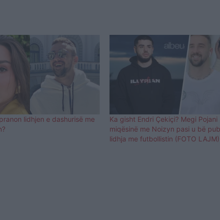
pranon lidhjen e dashurisë me
Ka gisht Endri Çekiçi? Megi Pojani 
n?
miqësinë me Noizyn pasi u bë pub
lidhja me futbollistin (FOTO LAJM)