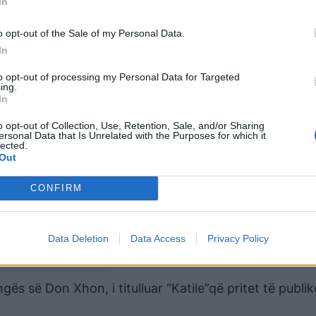
In
o opt-out of the Sale of my Personal Data.
In
to opt-out of processing my Personal Data for Targeted
ing.
In
o opt-out of Collection, Use, Retention, Sale, and/or Sharing
ersonal Data that Is Unrelated with the Purposes for which it
lected.
Out
CONFIRM
Data Deletion
Data Access
Privacy Policy
oni)
ngës së Don Xhon, i titulluar “Katile”që pritet të publi