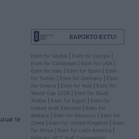
Esim for Global
|
Esim for Europe
|
Esim for Caribbean
|
Esim for USA
|
Esim for Italy
|
Esim for Spain
|
Esim
for Turkey
|
Esim for Germany
|
Esim
for Greece
|
Esim for Asia
|
Esim for
World Cup 2026
|
Esim for Saudi
Arabia
|
Esim for Egypt
|
Esim for
United Arab Emirates
|
Esim for
Balkans
|
Esim for Morocco
|
Esim for
uzuar të
China
|
Esim for United Kingdom
|
Esim
for Africa
|
Esim for Latin America
|
Esim for GCC Gulf Cooperation