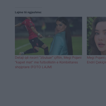
Lajme të ngjashme:
Detaji që nxorri “zbuluar” çiftin, Megi Pojani
Megi Pojani 
“kapet mat” me futbollistin e Kombëtares
Endri Çekiçi
shqiptare (FOTO LAJM)