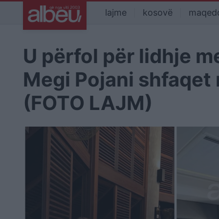
lajme
kosovë
maqed
U përfol për lidhje m
Megi Pojani shfaqet 
(FOTO LAJM)