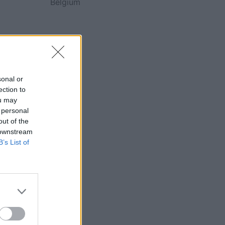
Belgium
sonal or
ection to
ou may
 personal
out of the
 downstream
B’s List of