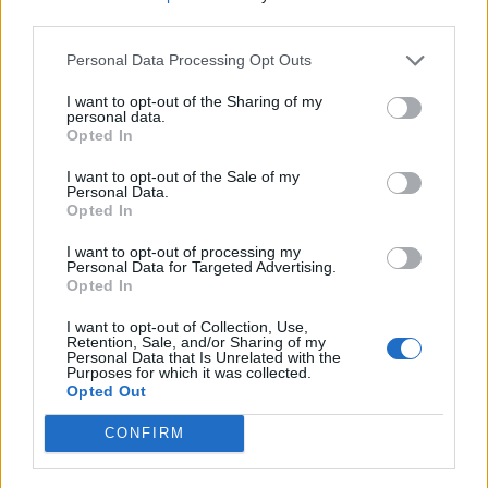
Kosovës, pritet zgjedhje e
argjendarisë në
third parties.
kryetarit të Parlamentit!
Paskuqan, autorët morën
Personal Data Processing Opt Outs
Afat 60 ditë për
florinj me vlerë 1.5 mln
Presidentin e ri
lekë dhe shmangën akset
I want to opt-out of the Sharing of my
kryesore
personal data.
Opted In
I want to opt-out of the Sale of my
Personal Data.
Opted In
FOTOT+VIDEO/
VIDEO/ Momenti kur Sokol
I want to opt-out of processing my
Sekuestrohen më shumë
Hoxha zbret në Rinas!
Personal Data for Targeted Advertising.
Opted In
se 21 ton kokainë,
Policia: I akuzuar për tre
organizata me tre degë
vrasje, u deportua nga
I want to opt-out of Collection, Use,
vepronte në Spanjë dhe
SHBA në Shqipëri
Retention, Sale, and/or Sharing of my
Personal Data that Is Unrelated with the
Ekuador! Njëra e lidhur me
Purposes for which it was collected.
shqiptarët në Dubai
Opted Out
CONFIRM