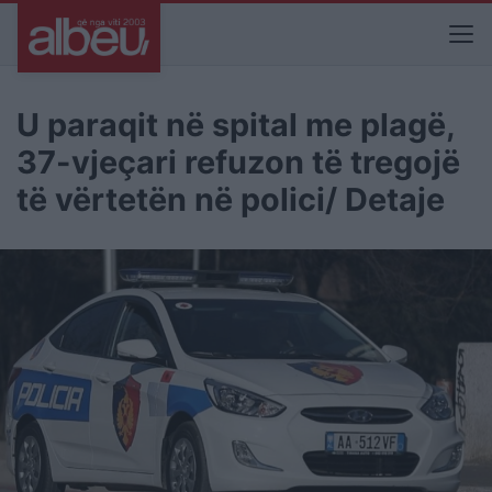
U paraqit në spital me plagë,
37-vjeçari refuzon të tregojë
të vërtetën në polici/ Detaje