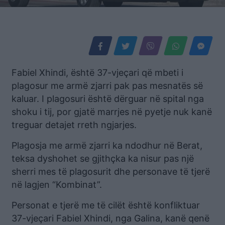
Fabiel Xhindi, është 37-vjeçari që mbeti i
plagosur me armë zjarri pak pas mesnatës së
kaluar. I plagosuri është dërguar në spital nga
shoku i tij, por gjatë marrjes në pyetje nuk kanë
treguar detajet rreth ngjarjes.
Plagosja me armë zjarri ka ndodhur në Berat,
teksa dyshohet se gjithçka ka nisur pas një
sherri mes të plagosurit dhe personave të tjerë
në lagjen “Kombinat”.
Personat e tjerë me të cilët është konfliktuar
37-vjeçari Fabiel Xhindi, nga Galina, kanë qenë