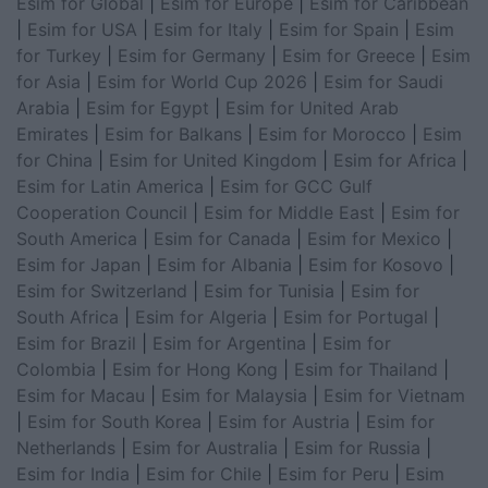
Esim for Global
|
Esim for Europe
|
Esim for Caribbean
|
Esim for USA
|
Esim for Italy
|
Esim for Spain
|
Esim
for Turkey
|
Esim for Germany
|
Esim for Greece
|
Esim
for Asia
|
Esim for World Cup 2026
|
Esim for Saudi
Arabia
|
Esim for Egypt
|
Esim for United Arab
Emirates
|
Esim for Balkans
|
Esim for Morocco
|
Esim
for China
|
Esim for United Kingdom
|
Esim for Africa
|
Esim for Latin America
|
Esim for GCC Gulf
Cooperation Council
|
Esim for Middle East
|
Esim for
South America
|
Esim for Canada
|
Esim for Mexico
|
Esim for Japan
|
Esim for Albania
|
Esim for Kosovo
|
Esim for Switzerland
|
Esim for Tunisia
|
Esim for
South Africa
|
Esim for Algeria
|
Esim for Portugal
|
Esim for Brazil
|
Esim for Argentina
|
Esim for
Colombia
|
Esim for Hong Kong
|
Esim for Thailand
|
Esim for Macau
|
Esim for Malaysia
|
Esim for Vietnam
|
Esim for South Korea
|
Esim for Austria
|
Esim for
Netherlands
|
Esim for Australia
|
Esim for Russia
|
Esim for India
|
Esim for Chile
|
Esim for Peru
|
Esim