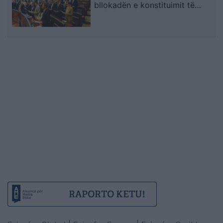
bllokadën e konstituimit të
Kuvendit