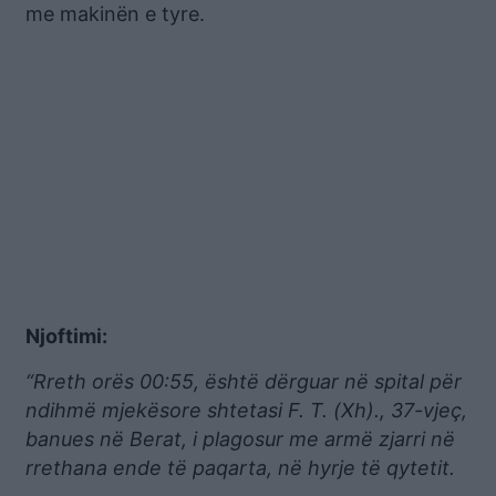
me makinën e tyre.
Njoftimi:
“Rreth orës 00:55, është dërguar në spital për
ndihmë mjekësore shtetasi F. T. (Xh)., 37-vjeç,
banues në Berat, i plagosur me armë zjarri në
rrethana ende të paqarta, në hyrje të qytetit.