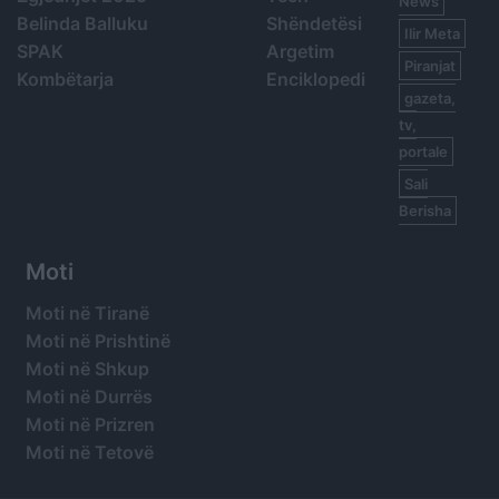
News
Belinda Balluku
Shëndetësi
Ilir Meta
SPAK
Argetim
Piranjat
Kombëtarja
Enciklopedi
gazeta,
tv,
portale
Sali
Berisha
Moti
Moti në Tiranë
Moti në Prishtinë
Moti në Shkup
Moti në Durrës
Moti në Prizren
Moti në Tetovë