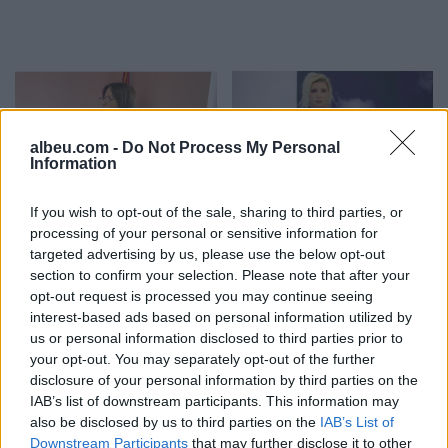
albeu.com -
Do Not Process My Personal
Information
Propozimi i PS për
PD kërkon të anulohet
If you wish to opt-out of the sale, sharing to third parties, or
shkrirjen e Bashkisë Klos/
tenderi 15 milionë euro
processing of your personal or sensitive information for
Flet kryebashkiakja
për avionët zjarrfikës,
targeted advertising by us, please use the below opt-out
socialiste Valbona Kola:
Vangjeli: Fituesja e lidhur
section to confirm your selection. Please note that after your
opt-out request is processed you may continue seeing
Jam shërbëtore e popullit,
me skandale në Spanjë, të
interest-based ads based on personal information utilized by
karrigia është e
nisë hetimi i SPAK
us or personal information disclosed to third parties prior to
përkohshme, nëse
your opt-out. You may separately opt-out of the further
qytetarët janë kundër, unë
disclosure of your personal information by third parties on the
jam me ta (VIDEO)
IAB’s list of downstream participants. This information may
also be disclosed by us to third parties on the
IAB’s List of
Konstituimi i Kuvendit të
Detaje nga grabitja e
Downstream Participants
that may further disclose it to other