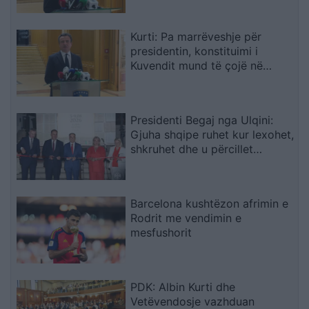
Kurti: Pa marrëveshje për
presidentin, konstituimi i
Kuvendit mund të çojë në
shpërndarjen e tij
Presidenti Begaj nga Ulqini:
Gjuha shqipe ruhet kur lexohet,
shkruhet dhe u përcillet
fëmijëve
Barcelona kushtëzon afrimin e
Rodrit me vendimin e
mesfushorit
PDK: Albin Kurti dhe
Vetëvendosje vazhduan