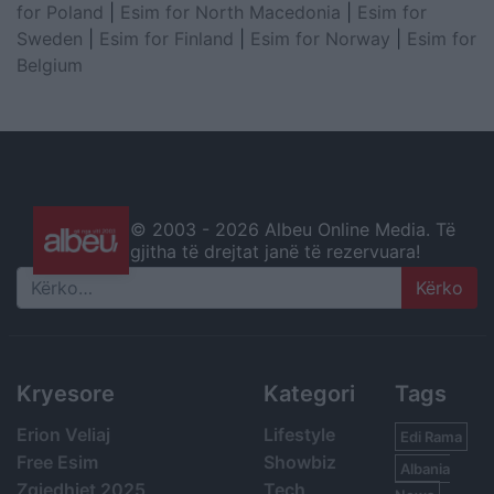
for Poland
|
Esim for North Macedonia
|
Esim for
Sweden
|
Esim for Finland
|
Esim for Norway
|
Esim for
Belgium
© 2003 -
2026 Albeu Online Media. Të
gjitha të drejtat janë të rezervuara!
Search
Kryesore
Kategori
Tags
Erion Veliaj
Lifestyle
Edi Rama
Free Esim
Showbiz
Albania
Zgjedhjet 2025
Tech